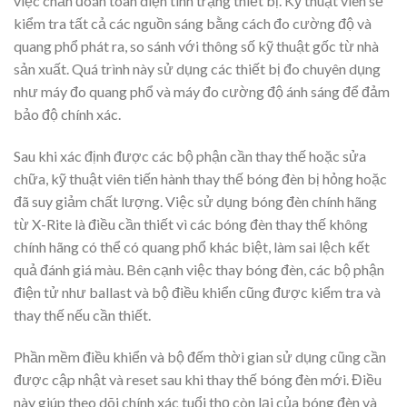
việc chẩn đoán toàn diện tình trạng thiết bị. Kỹ thuật viên sẽ
kiểm tra tất cả các nguồn sáng bằng cách đo cường độ và
quang phổ phát ra, so sánh với thông số kỹ thuật gốc từ nhà
sản xuất. Quá trình này sử dụng các thiết bị đo chuyên dụng
như máy đo quang phổ và máy đo cường độ ánh sáng để đảm
bảo độ chính xác.
Sau khi xác định được các bộ phận cần thay thế hoặc sửa
chữa, kỹ thuật viên tiến hành thay thế bóng đèn bị hỏng hoặc
đã suy giảm chất lượng. Việc sử dụng bóng đèn chính hãng
từ X-Rite là điều cần thiết vì các bóng đèn thay thế không
chính hãng có thể có quang phổ khác biệt, làm sai lệch kết
quả đánh giá màu. Bên cạnh việc thay bóng đèn, các bộ phận
điện tử như ballast và bộ điều khiển cũng được kiểm tra và
thay thế nếu cần thiết.
Phần mềm điều khiển và bộ đếm thời gian sử dụng cũng cần
được cập nhật và reset sau khi thay thế bóng đèn mới. Điều
này giúp theo dõi chính xác tuổi thọ còn lại của bóng đèn và