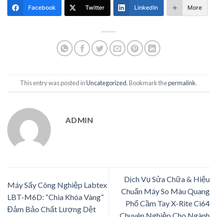
Facebook
Twitter
LinkedIn
More
This entry was posted in
Uncategorized
. Bookmark the
permalink
.
ADMIN
Dịch Vụ Sửa Chữa & Hiệu
Máy Sấy Công Nghiệp Labtex
Chuẩn Máy So Màu Quang
LBT-M6D: “Chìa Khóa Vàng”
Phổ Cầm Tay X-Rite Ci64
Đảm Bảo Chất Lượng Dệt
Chuyên Nghiệp Cho Ngành