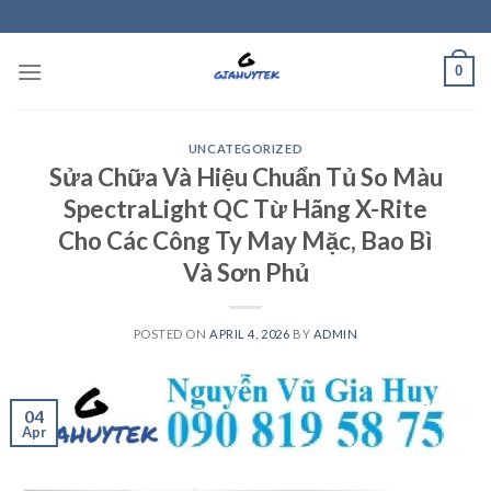
Skip
to
content
0
UNCATEGORIZED
Sửa Chữa Và Hiệu Chuẩn Tủ So Màu
SpectraLight QC Từ Hãng X-Rite
Cho Các Công Ty May Mặc, Bao Bì
Và Sơn Phủ
POSTED ON
APRIL 4, 2026
BY
ADMIN
04
Apr