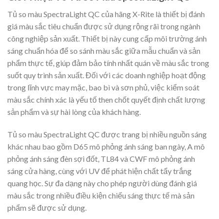
Tủ so màu SpectraLight QC của hãng X-Rite là thiết bị đánh
giá màu sắc tiêu chuẩn được sử dụng rộng rãi trong ngành
công nghiệp sản xuất. Thiết bị này cung cấp môi trường ánh
sáng chuẩn hóa để so sánh màu sắc giữa mẫu chuẩn và sản
phẩm thực tế, giúp đảm bảo tính nhất quán về màu sắc trong
suốt quy trình sản xuất. Đối với các doanh nghiệp hoạt động
trong lĩnh vực may mặc, bao bì và sơn phủ, việc kiểm soát
màu sắc chính xác là yếu tố then chốt quyết định chất lượng
sản phẩm và sự hài lòng của khách hàng.
Tủ so màu SpectraLight QC được trang bị nhiều nguồn sáng
khác nhau bao gồm D65 mô phỏng ánh sáng ban ngày, A mô
phỏng ánh sáng đèn sợi đốt, TL84 và CWF mô phỏng ánh
sáng cửa hàng, cùng với UV để phát hiện chất tẩy trắng
quang học. Sự đa dạng này cho phép người dùng đánh giá
màu sắc trong nhiều điều kiện chiếu sáng thực tế mà sản
phẩm sẽ được sử dụng.