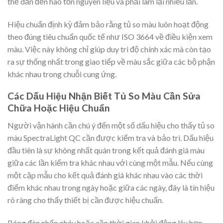
thể dẫn đến hao tốn nguyên liệu và phải làm lại nhiều lần.
Hiệu chuẩn định kỳ đảm bảo rằng tủ so màu luôn hoạt động
theo đúng tiêu chuẩn quốc tế như ISO 3664 về điều kiện xem
màu. Việc này không chỉ giúp duy trì độ chính xác mà còn tạo
ra sự thống nhất trong giao tiếp về màu sắc giữa các bộ phận
khác nhau trong chuỗi cung ứng.
Các Dấu Hiệu Nhận Biết Tủ So Màu Cần Sửa
Chữa Hoặc Hiệu Chuẩn
Người vận hành cần chú ý đến một số dấu hiệu cho thấy tủ so
màu SpectraLight QC cần được kiểm tra và bảo trì. Dấu hiệu
đầu tiên là sự không nhất quán trong kết quả đánh giá màu
giữa các lần kiểm tra khác nhau với cùng một mẫu. Nếu cùng
một cặp mẫu cho kết quả đánh giá khác nhau vào các thời
điểm khác nhau trong ngày hoặc giữa các ngày, đây là tín hiệu
rõ ràng cho thấy thiết bị cần được hiệu chuẩn.
Bóng đèn nhấp nháy hoặc cần thời gian khởi động lâu hơn