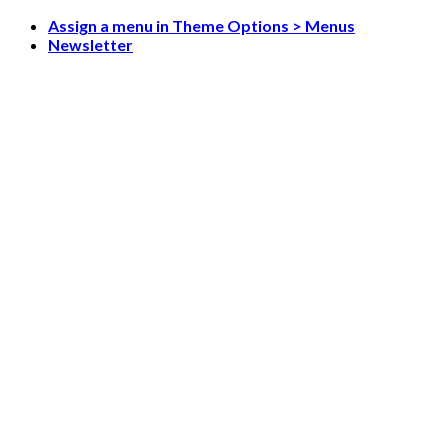
Skip
Assign a menu in Theme Options > Menus
to
Newsletter
content