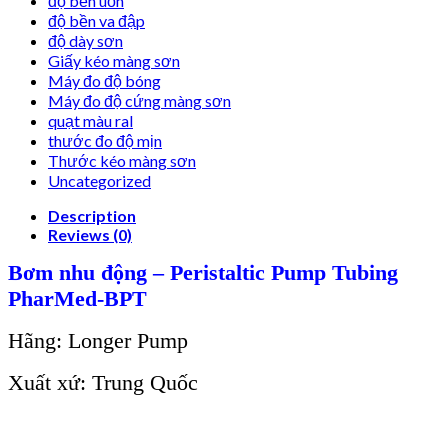
độ bền uốn
độ bền va đập
độ dày sơn
Giấy kéo màng sơn
Máy đo độ bóng
Máy đo độ cứng màng sơn
quạt màu ral
thước đo độ mịn
Thước kéo màng sơn
Uncategorized
Description
Reviews (0)
Bơm nhu động – Peristaltic Pump Tubing
PharMed-BPT
Hãng: Longer Pump
Xuất xứ: Trung Quốc