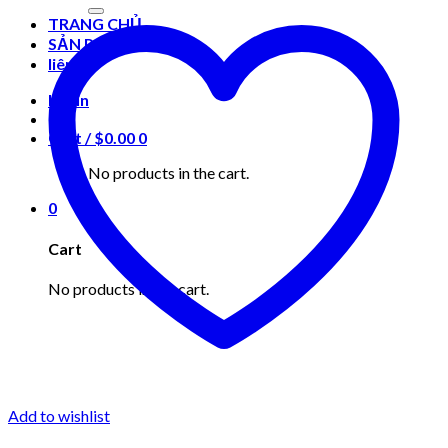
for:
TRANG CHỦ
SẢN PHẨM
liên hệ
Login
Cart /
$
0.00
0
No products in the cart.
0
Cart
No products in the cart.
Add to wishlist