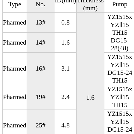
ID(mm)
Thickness
Type
No.
Pump
(mm)
YZ1515x
Pharmed
13#
0.8
YZⅡ15
TH15
DG15-
Pharmed
14#
1.6
28(48)
YZ1515x
YZⅡ15
Pharmed
16#
3.1
DG15-24
TH15
YZ1515x
Pharmed
19#
2.4
YZⅡ15
1.6
TH15
YZ1515x
YZⅡ15
Pharmed
25#
4.8
DG15-24