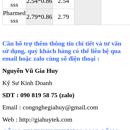
2.54*0.86
2.54
sss
Pharmed
2.79*0.86
2.79
sss
Cần hỗ trợ thêm thông tin chi tiết và tư vấn
sử dụng, quý khách hàng có thể liên hệ qua
email hoặc zalo cùng số điện thoại :
Nguyễn Vũ Gia Huy
Kỹ Sư Kinh Doanh
SDT : 090 819 58 75 (zalo)
Email : congnghegiahuy@gmail.com
Web : http://giahuytek.com