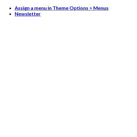
Skip
Assign a menu in Theme Options > Menus
to
Newsletter
content