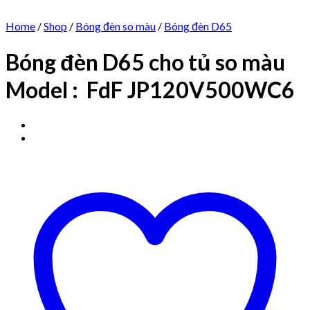
Home
/
Shop
/
Bóng đèn so màu
/
Bóng đèn D65
Bóng đèn D65 cho tủ so màu
Model : FdF JP120V500WC6