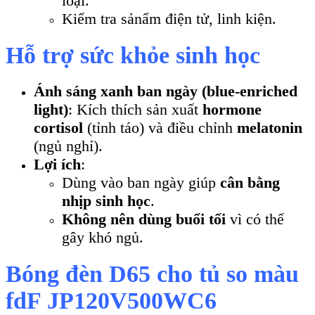
loại.
Kiểm tra sảnẩm điện tử, linh kiện.
Hỗ trợ sức khỏe sinh học
Ánh sáng xanh ban ngày (blue-enriched
light)
: Kích thích sản xuất
hormone
cortisol
(tỉnh táo) và điều chỉnh
melatonin
(ngủ nghỉ).
Lợi ích
:
Dùng vào ban ngày giúp
cân bằng
nhịp sinh học
.
Không nên dùng buổi tối
vì có thể
gây khó ngủ.
Bóng đèn D65 cho tủ so màu
fdF JP120V500WC6