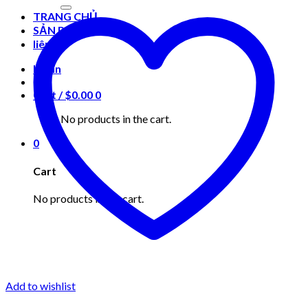
for:
TRANG CHỦ
SẢN PHẨM
liên hệ
Login
Cart /
$
0.00
0
No products in the cart.
0
Cart
No products in the cart.
Add to wishlist