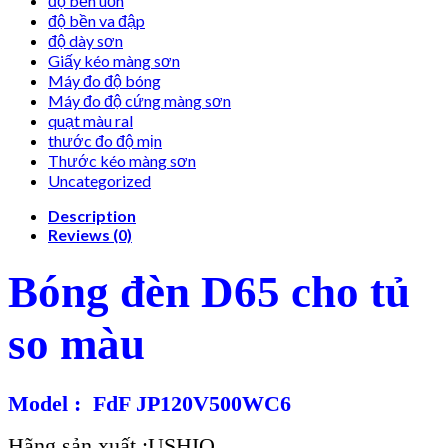
độ bền uốn
độ bền va đập
độ dày sơn
Giấy kéo màng sơn
Máy đo độ bóng
Máy đo độ cứng màng sơn
quạt màu ral
thước đo độ mịn
Thước kéo màng sơn
Uncategorized
Description
Reviews (0)
Bóng đèn D65 cho tủ
so màu
Model : FdF JP120V500WC6
Hãng sản xuất :USHIO