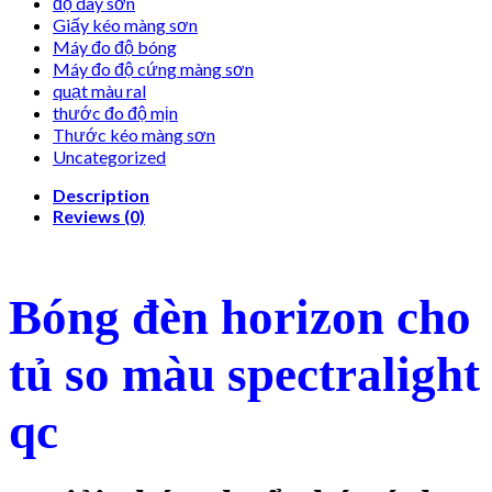
độ dày sơn
Giấy kéo màng sơn
Máy đo độ bóng
Máy đo độ cứng màng sơn
quạt màu ral
thước đo độ mịn
Thước kéo màng sơn
Uncategorized
Description
Reviews (0)
Bóng đèn horizon cho
tủ so màu spectralight
qc