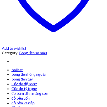
Add to wishlist
Category:
Bóng đèn so màu
ballast
bóng đèn hồng ngoại
bóng đèn tuv
Cốc đo độ nhớt
Cốc đo tỷ trọng
đo bám dính màng sơn
độ bền uốn
độ bền va đập