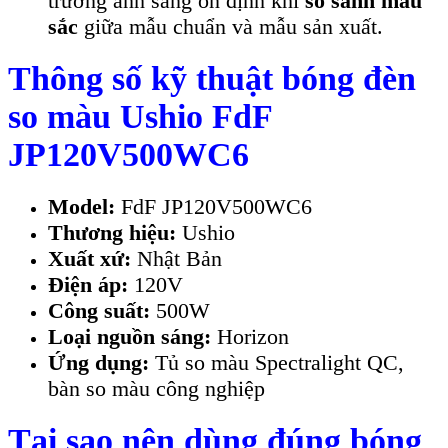
trường ánh sáng ổn định khi
so sánh màu
sắc
giữa mẫu chuẩn và mẫu sản xuất.
Thông số kỹ thuật bóng đèn
so màu Ushio FdF
JP120V500WC6
Model:
FdF JP120V500WC6
Thương hiệu:
Ushio
Xuất xứ:
Nhật Bản
Điện áp:
120V
Công suất:
500W
Loại nguồn sáng:
Horizon
Ứng dụng:
Tủ so màu Spectralight QC,
bàn so màu công nghiệp
Tại sao nên dùng đúng bóng