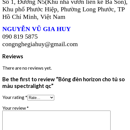
Số 1, Đường N5(Khu nhà vườn liền kề Ba Son),
Khu phố Phước Hiệp, Phường Long Phước, TP
Hồ Chí Minh, Việt Nam
NGUYỄN VŨ GIA HUY
090 819 5875
congnghegiahuy@gmail.com
Reviews
There are no reviews yet.
Be the first to review “Bóng đèn horizon cho tủ so
màu spectralight qc”
Your rating
*
Your review
*