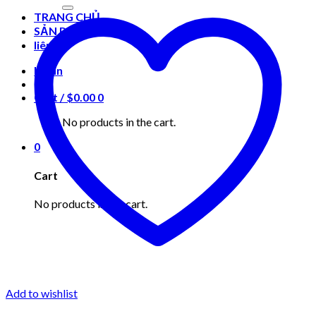
for:
TRANG CHỦ
SẢN PHẨM
liên hệ
Login
Cart /
$
0.00
0
No products in the cart.
0
Cart
No products in the cart.
Add to wishlist