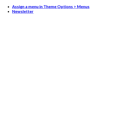
Skip
Assign a menu in Theme Options > Menus
to
Newsletter
content