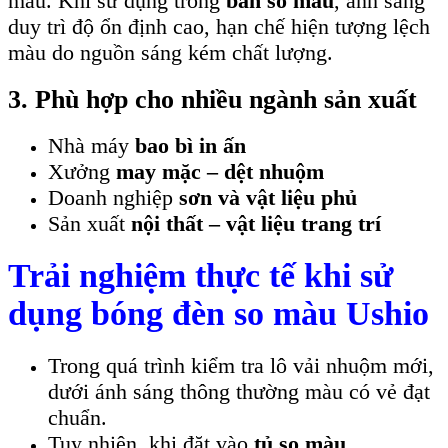
màu. Khi sử dụng trong
bàn so màu
, ánh sáng
duy trì độ ổn định cao, hạn chế hiện tượng lệch
màu do nguồn sáng kém chất lượng.
3. Phù hợp cho nhiều ngành sản xuất
Nhà máy
bao bì in ấn
Xưởng
may mặc – dệt nhuộm
Doanh nghiệp
sơn và vật liệu phủ
Sản xuất
nội thất – vật liệu trang trí
Trải nghiệm thực tế khi sử
dụng bóng đèn so màu Ushio
Trong quá trình kiểm tra lô vải nhuộm mới,
dưới ánh sáng thông thường màu có vẻ đạt
chuẩn.
Tuy nhiên, khi đặt vào
tủ so màu