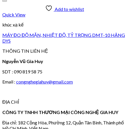
Add to wishlist
Quick View
khúc xạ kế
MÁY ĐO ĐỘ MẶN, NHIỆT ĐỘ, TỶ TRỌNG DMT-10 HÃNG
DYS
THÔNG TIN LIÊN HỆ
Nguyễn Vũ Gia Huy
SDT : 090 819 58 75
Email :
congnghegiahuy@gmail.com
ĐỊA CHỈ
CÔNG TY TNHH THƯƠNG MẠI CÔNG NGHỆ GIA HUY
Địa chỉ: 182 Cộng Hòa, Phường 12, Quận Tân Bình, Thành phố
Hồ Chí Minh, Việt Nam