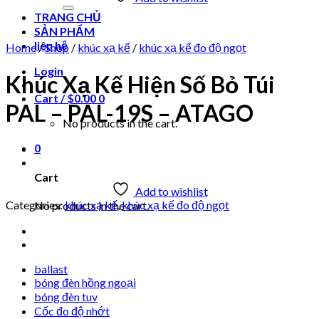
for:
TRANG CHỦ
SẢN PHẨM
liên hệ
Home
/
Shop
/
khúc xạ kế
/
khúc xạ kế đo độ ngọt
Login
Khúc Xạ Kế Hiện Số Bỏ Túi
Cart /
$
0.00
0
PAL – PAL-19S – ATAGO
No products in the cart.
0
Cart
Add to wishlist
Categories:
khúc xạ kế
,
khúc xạ kế đo độ ngọt
No products in the cart.
ballast
bóng đèn hồng ngoại
bóng đèn tuv
Cốc đo độ nhớt