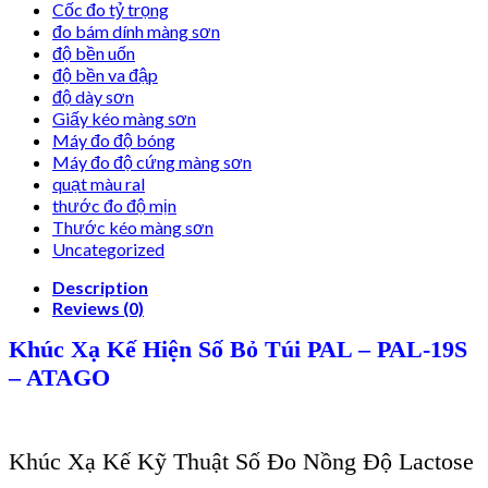
Cốc đo tỷ trọng
đo bám dính màng sơn
độ bền uốn
độ bền va đập
độ dày sơn
Giấy kéo màng sơn
Máy đo độ bóng
Máy đo độ cứng màng sơn
quạt màu ral
thước đo độ mịn
Thước kéo màng sơn
Uncategorized
Description
Reviews (0)
Khúc Xạ Kế Hiện Số Bỏ Túi PAL – PAL-19S
– ATAGO
Khúc Xạ Kế Kỹ Thuật Số Đo Nồng Độ Lactose