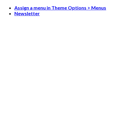
Skip
Assign a menu in Theme Options > Menus
to
Newsletter
content