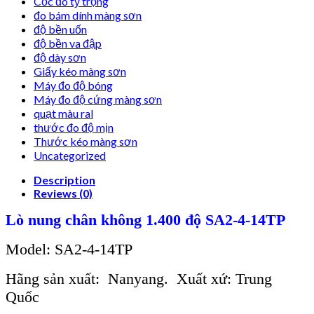
Cốc đo tỷ trọng
đo bám dính màng sơn
độ bền uốn
độ bền va đập
độ dày sơn
Giấy kéo màng sơn
Máy đo độ bóng
Máy đo độ cứng màng sơn
quạt màu ral
thước đo độ mịn
Thước kéo màng sơn
Uncategorized
Description
Reviews (0)
Lò nung chân không 1.400 độ SA2-4-14TP
Model: SA2-4-14TP
Hãng sản xuất: Nanyang. Xuất xứ: Trung
Quốc