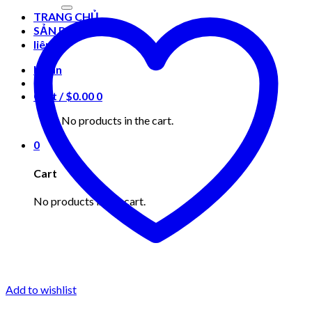
for:
TRANG CHỦ
SẢN PHẨM
liên hệ
Login
Cart /
$
0.00
0
No products in the cart.
0
Cart
No products in the cart.
Add to wishlist