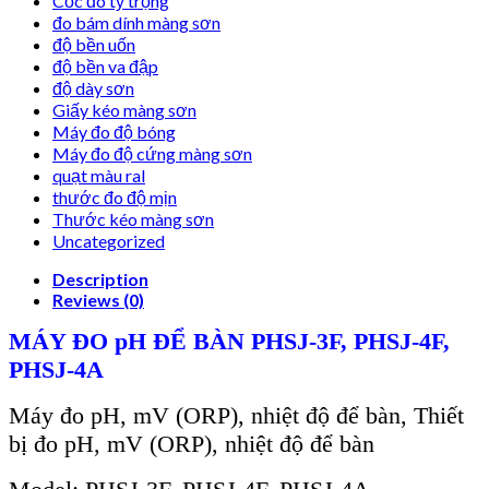
Cốc đo tỷ trọng
đo bám dính màng sơn
độ bền uốn
độ bền va đập
độ dày sơn
Giấy kéo màng sơn
Máy đo độ bóng
Máy đo độ cứng màng sơn
quạt màu ral
thước đo độ mịn
Thước kéo màng sơn
Uncategorized
Description
Reviews (0)
MÁY ĐO pH ĐỂ BÀN PHSJ-3F, PHSJ-4F,
PHSJ-4A
Máy đo pH, mV (ORP), nhiệt độ để bàn, Thiết
bị đo pH, mV (ORP), nhiệt độ để bàn