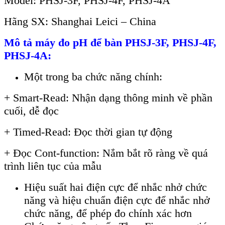
Model: PHSJ-3F, PHSJ-4F, PHSJ-4A
Hãng SX: Shanghai Leici – China
Mô t
ả
máy đo pH để bàn PHSJ-3F, PHSJ-4F,
PHSJ-4A
:
Một trong ba chức năng ch
ính:
+ Smart-Read: Nh
ận dạng th
ông minh v
ề phần
cuối, dễ đọc
+
Timed-Read: Đọc thời gian tự động
+
Đọc Cont-function: Nắm bắt r
õ ràng v
ề qu
á
trình liên t
ục của mẫu
Hiệu suất hai điện cực để nhắc nhở chức
năng v
à hi
ệu chuẩn điện cực để nhắc nhở
chức năng, để ph
ép đo chính xác hơn