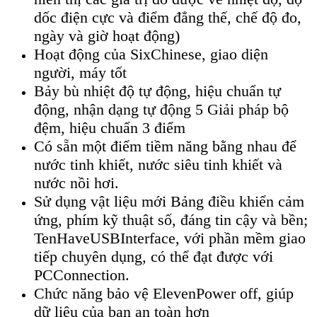
dốc điện cực v
à đi
ểm đẳng thế, chế độ đo,
ng
ày và gi
ờ hoạt động)
Hoạt động của SixChinese, giao diện
người, m
áy t
ốt
Bảy b
ù nhi
ệt độ tự động, hiệu chuẩn tự
động, nhận dạng tự động 5 Giải ph
áp b
ộ
đệm, hiệu chuẩn 3 điểm
C
ó s
ẵn một điểm tiềm năng bằng nhau để
nước tinh khiết, nước si
êu tinh khi
ết v
à
nư
ớc nồi hơi.
S
ử dụng vật liệu mới Bảng điều khiển cảm
ứng, ph
ím k
ỹ thuật số, đ
áng tin c
ậy v
à b
ền;
TenHaveUSBInterface, với phần mềm giao
tiếp chuy
ên d
ụng, c
ó th
ể đạt được với
PCConnection.
Chức năng bảo vệ ElevenPower off, gi
úp
d
ữ liệu của bạn an to
àn hơn