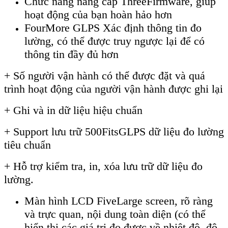
Ch
ức năng n
âng c
ấp ThreeFirmware, gi
úp
ho
ạt động của bạn ho
àn h
ảo hơn
FourMore GLPS X
ác đ
ịnh th
ông tin đo
lư
ờng, c
ó th
ể được truy ngược lại để c
ó
thông tin đ
ầy đủ hơn
+
Số người vận h
ành có th
ể được đặt v
à quá
trình ho
ạt động của người vận h
ành đư
ợc ghi lại
+
Ghi v
à in d
ữ liệu hiệu chuẩn
+
Support lưu trữ 500FitsGLPS dữ liệu đo lường
ti
êu chu
ẩn
+
Hỗ trợ kiểm tra, in, x
óa lưu tr
ữ dữ liệu đo
lường.
M
àn hình LCD
FiveLarge screen, r
õ ràng
và tr
ực quan, nội dung to
àn di
ện
(c
ó th
ể
hiển thị c
ác giá tr
ị đo được về nhiệt độ, độ