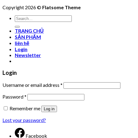
Copyright 2026 ©
Flatsome Theme
Search
for:
TRANG CHỦ
SẢN PHẨM
liên hệ
Login
Newsletter
Login
Username or email address
*
Password
*
Remember me
Log in
Lost your password?
Facebook