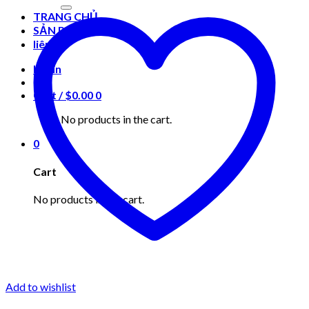
for:
TRANG CHỦ
SẢN PHẨM
liên hệ
Login
Cart /
$
0.00
0
No products in the cart.
0
Cart
No products in the cart.
Add to wishlist