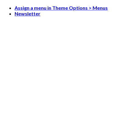
Skip
Assign a menu in Theme Options > Menus
to
Newsletter
content