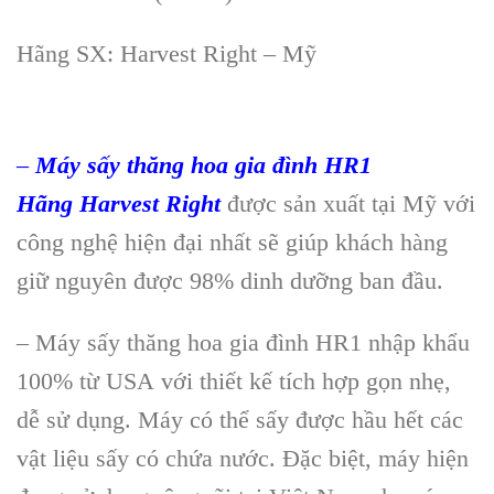
Hãng SX: Harvest Right – Mỹ
–
M
áy s
ấy thăng hoa gia đ
ình HR1
Hãng
Harvest Right
đư
ợc sản xuất tại Mỹ với
c
ông ngh
ệ hiện đại nhất sẽ gi
úp khách hàng
gi
ữ nguy
ên đư
ợc 98% dinh dưỡng ban đầu.
–
M
áy s
ấy thăng hoa gia đ
ình HR1 nh
ập khẩu
100% từ USA
với
thiết kế t
ích h
ợp gọn nhẹ,
dễ sử dụng. M
áy có th
ể sấy được hầu hết c
ác
v
ật liệu sấy c
ó ch
ứa nước. Đặc biệt, m
áy hi
ện