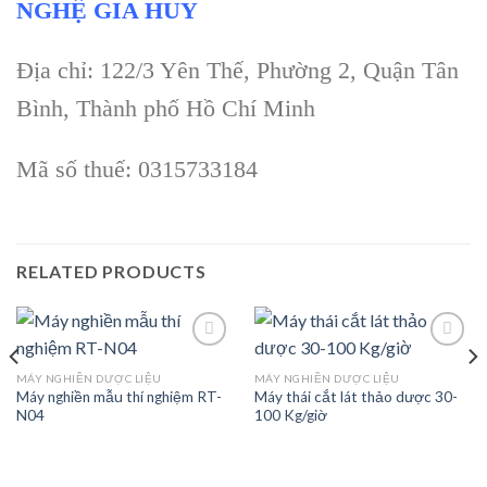
NGHỆ GIA HUY
Địa chỉ: 122/3 Yên Thế, Phường 2, Quận Tân
Bình, Thành phố Hồ Chí Minh
Mã số thuế: 0315733184
RELATED PRODUCTS
MÁY NGHIỀN DƯỢC LIỆU
MÁY NGHIỀN DƯỢC LIỆU
Máy nghiền mẫu thí nghiệm RT-
Máy thái cắt lát thảo dược 30-
Add to
Add to
N04
100 Kg/giờ
wishlist
wishlist