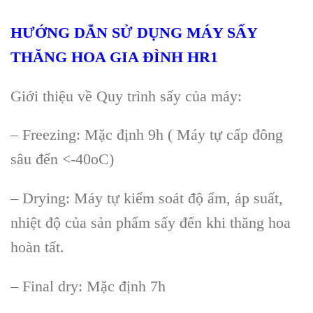
HƯỚNG DẪN SỬ DỤNG M
ÁY S
ẤY
THĂNG HOA GIA Đ
ÌNH HR1
Gi
ới thiệu về Quy tr
ình s
ấy của m
áy:
– Freezing: M
ặc định 9h ( M
áy t
ự cấp đ
ông
sâu đ
ến <-40oC)
–
Drying: M
áy t
ự kiểm so
át đ
ộ ẩm,
áp su
ất,
nhiệt độ của sản phẩm sấy đến khi thăng hoa
ho
àn t
ất.
–
Final dry: Mặc định 7h