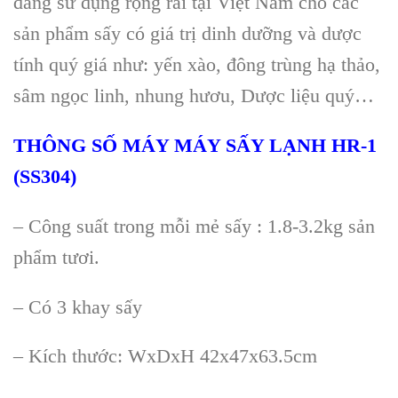
đang sử dụng rộng r
ãi t
ại Việt Nam cho c
ác
s
ản phẩm sấy c
ó giá tr
ị dinh dưỡng v
à dư
ợc
t
ính quý giá như: y
ến x
ào, đông trùng h
ạ thảo,
s
âm ng
ọc linh
, nhung hươu, Dược liệu quý
…
TH
ÔNG S
Ố M
ÁY MÁY SẤY LẠNH HR-1
(SS304)
– Công su
ất trong mỗi mẻ sấy : 1.8-3.2kg sản
phẩm tươi.
– Có
3 khay
sấy
–
K
ích thư
ớc: WxDxH 42x47x63.5cm