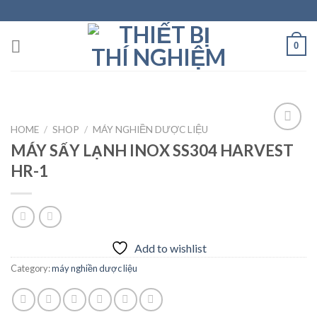
Skip
to
content
0
HOME
/
SHOP
/
MÁY NGHIỀN DƯỢC LIỆU
MÁY SẤY LẠNH INOX SS304 HARVEST
HR-1
Add to
wishlist
Add to wishlist
Category:
máy nghiền dược liệu