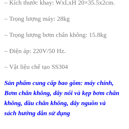
–
K
ích thư
ớc khay: WxLxH
20
×35.5x2cm.
– Tr
ọng lượng m
áy: 28kg
– Tr
ọng lượng bơm ch
ân không: 15.8kg
– Đi
ện
áp: 220V/50 Hz.
– Vật liệu chế tạo SS304
S
ản phẩm
cung cấp bao gồm
:
máy chính,
Bơm chân không, dây nối và kẹp bơm chân
không, dầu chân không, dây nguồn và
sách
hướng dẫn sử dụng