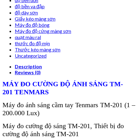
độ bền uốn
độ bền va đập
độ dày sơn
Giấy kéo màng sơn
Máy đo độ bóng
Máy đo độ cứng màng sơn
quạt màu ral
thước đo độ mịn
Thước kéo màng sơn
Uncategorized
Description
Reviews (0)
MÁY ĐO CƯỜNG ĐỘ ÁNH SÁNG
TM-
201
TENMARS
Máy đo ánh sáng cầm tay
Tenmars TM-201
(1 –
200.000 Lux)
Máy đo cường độ sáng
TM-201
, Thiết bị đo
cường độ ánh sáng
TM-201