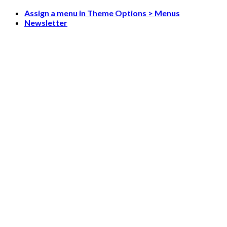
Skip
Assign a menu in Theme Options > Menus
to
Newsletter
content