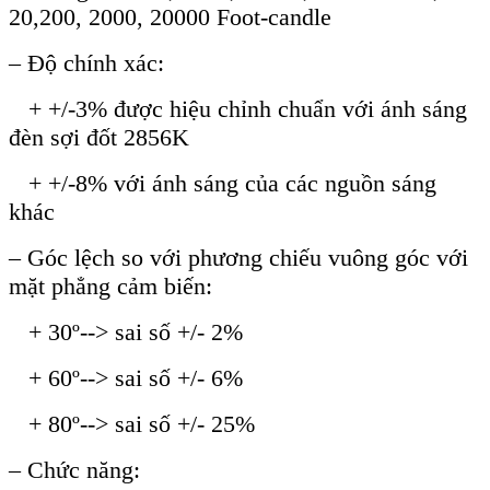
20,200, 2000, 20000 Foot-candle
– Độ ch
ính xác:
+ +/-3% đư
ợc hiệu chỉnh chuẩn với
ánh sáng
đèn s
ợi đốt 2856K
+ +/-8% với
ánh sáng c
ủa c
ác ngu
ồn s
áng
khác
– Góc l
ệch so với phương chiếu vu
ông góc v
ới
mặt phẳng cảm biến:
+ 30
º--> sai s
ố +/- 2%
+ 60
º--> sai s
ố +/- 6%
+ 80
º--> sai s
ố +/- 25%
– Chức năng: