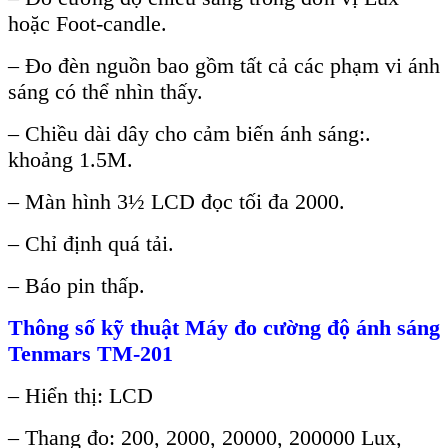
hoặc Foot-candle.
–
Đo đ
èn ngu
ồn bao gồm tất cả c
ác ph
ạm vi
ánh
sáng có th
ể nh
ìn th
ấy.
–
Chiều d
ài dây cho c
ảm biến
ánh sáng:.
kho
ảng 1.5M.
–
M
àn hình 3½ LCD đ
ọc tối đa 2000.
–
Chỉ định qu
á t
ải.
–
B
áo pin th
ấp.
Th
ông s
ố kỹ thuật M
áy đo cư
ờng độ
ánh sáng
Tenmars TM-201
– Hiển thị: LCD
– Thang đo: 200, 2000, 20000, 200000 Lux,