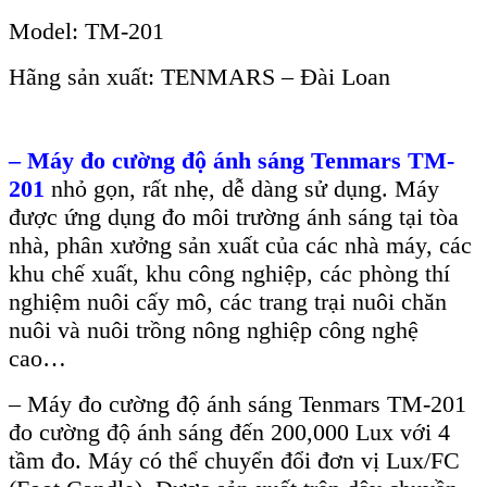
Model:
TM-201
Hãng s
ản xuất: TENMARS
– Đài Loan
– Máy đo cư
ờng độ
ánh sáng Tenmars TM-
201
nh
ỏ gọn, rất nhẹ, dễ d
àng s
ử dụng. M
áy
đư
ợc ứng dụng đo m
ôi trư
ờng
ánh sáng t
ại t
òa
nhà, phân xưởng sản xuất của các nhà máy, các
khu chế xuất, khu công nghiệp, các phòng thí
nghi
ệm
nuôi cấy mô
, các trang trại nuôi chăn
nuôi và nuôi trồng nông nghiệp công nghệ
cao…
–
M
áy đo cư
ờng độ
ánh sáng Tenmars TM-201
đo cư
ờng độ
ánh sáng đ
ến 200,000 Lux với 4
tầm đo. M
áy có th
ể chuyển đổi đơn vị Lux/FC