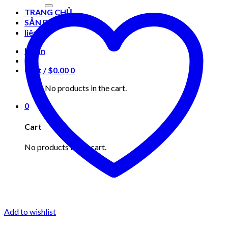
for:
TRANG CHỦ
SẢN PHẨM
liên hệ
Login
Cart /
$
0.00
0
No products in the cart.
0
Cart
No products in the cart.
Add to wishlist