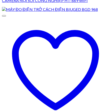
CAMERA NỘI SOI CÔNG NGHIỆP HT-669 WIFI