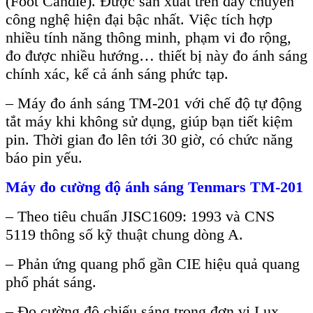
(Foot Candle). Được sản xuất tr
ên dây chuy
ền
c
ông ngh
ệ hiện đại bậc nhất. Việc t
ích h
ợp
nhiều t
ính năng thông minh, ph
ạm vi đo rộng,
đo được nhiều hướng… thiết bị n
ày đo ánh sáng
chính xác, k
ể cả
ánh sáng ph
ức tạp.
– Máy đo ánh sáng
TM-201 với chế độ tự động
tắt m
áy khi không s
ử dụng, gi
úp b
ạn tiết kiệm
pin. Thời gian đo l
ên t
ới 30 giờ, c
ó ch
ức năng
b
áo pin y
ếu.
M
áy đo cư
ờng độ
ánh sáng Tenmars TM-201
– Theo tiêu chu
ẩn JISC1609: 1993 v
à CNS
5119 thông s
ố kỹ thuật chung d
òng A.
– Ph
ản ứng quang phổ gần CIE hiệu quả quang
phổ ph
át sáng.
– Đo cư
ờng độ chiếu s
áng trong đơn v
ị Lux