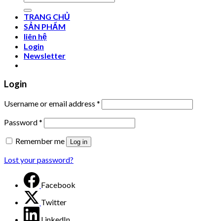
for:
TRANG CHỦ
SẢN PHẨM
liên hệ
Login
Newsletter
Login
Username or email address
*
Password
*
Remember me
Log in
Lost your password?
Facebook
Twitter
LinkedIn