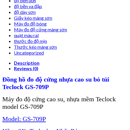
độ bền uốn
độ bền va đập
độ dày sơn
Giấy kéo màng sơn
Máy đo độ bóng
Máy đo độ cứng màng sơn
quạt màu ral
thước đo độ mịn
Thước kéo màng sơn
Uncategorized
Description
Reviews (0)
Đồng hồ đo độ cứng nhựa cao su bỏ túi
Teclock GS-709P
Máy đo độ cứng cao su, nhựa mềm Teclock
model GS-709P
Model: GS-709P