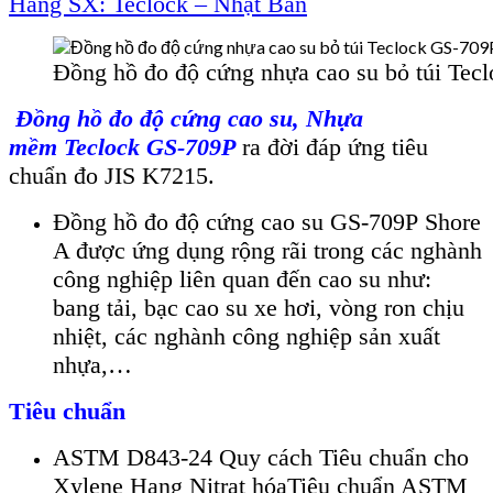
Hãng SX: Teclock – Nhật Bản
Đồng hồ đo độ cứng nhựa cao su bỏ túi Tec
Đ
ồng hồ đo độ cứng cao su
, Nhựa
mềm
Teclock GS-709
P
ra đời đ
áp
ứng ti
êu
chu
ẩn đo JIS K7215.
Đồng hồ đo độ cứng cao su GS-709
P
Shore
A được ứng dụng rộng r
ãi trong các nghành
công nghi
ệp li
ên quan đ
ến cao su như:
bang tải, bạc cao su xe hơi, v
òng ron ch
ịu
nhiệt, c
ác nghành công nghi
ệp sản xuất
nhựa,…
Tiêu chuẩn
ASTM D843-24 Quy cách Tiêu chuẩn cho
Xylene Hạng Nitrat hóa
Tiêu chuẩn ASTM