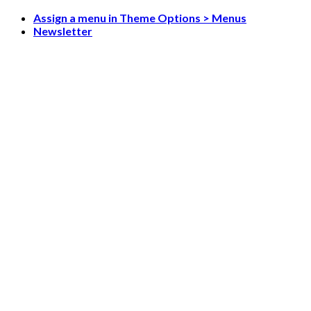
Skip
Assign a menu in Theme Options > Menus
to
Newsletter
content