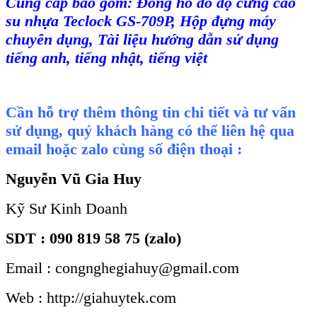
Cung cấp bao gồm
: Đồng hồ đo độ cứng
cao
su nhựa Teclock GS-709
P,
Hộp đựng m
áy
chuyên d
ụng
,
T
ài li
ệu hướng dẫn sử dụng
tiếng anh, tiếng nhật, tiếng việt
Cần hỗ trợ thêm thông tin chi tiết và tư vấn
sử dụng, quý khách hàng có thể liên hệ qua
email hoặc zalo cùng số điện thoại :
Nguyễn Vũ Gia Huy
Kỹ Sư Kinh Doanh
SDT : 090 819 58 75 (zalo)
Email : congnghegiahuy@gmail.com
Web : http://giahuytek.com