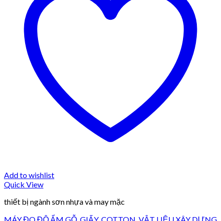
Add to wishlist
Quick View
thiết bị ngành sơn nhựa và may mặc
MÁY ĐO ĐỘ ẨM GỖ, GIẤY, COTTON, VẬT LIỆU XÂY DỰNG