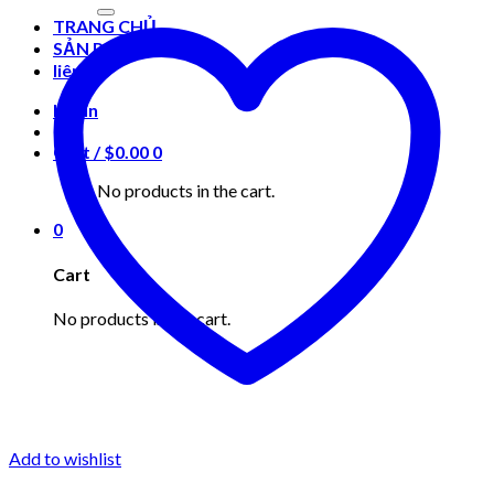
for:
TRANG CHỦ
SẢN PHẨM
liên hệ
Login
Cart /
$
0.00
0
No products in the cart.
0
Cart
No products in the cart.
Add to wishlist