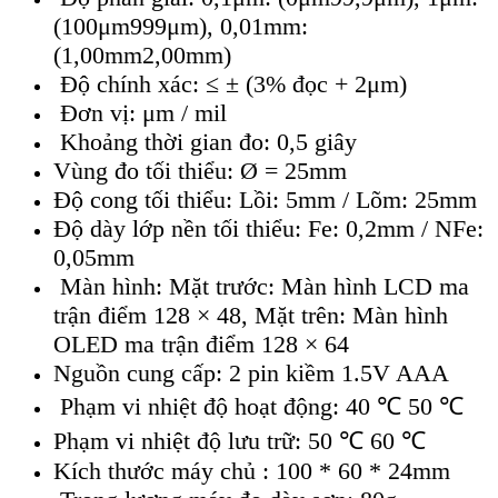
(100μm999μm), 0,01mm:
(1,00mm2,00mm)
Độ chính xác: ≤ ± (3% đọc + 2μm)
Đơn vị: μm / mil
Khoảng thời gian đo: 0,5 giây
Vùng đo tối thiểu: Ø = 25mm
Độ cong tối thiểu: Lồi: 5mm / Lõm: 25mm
Độ dày lớp nền tối thiểu: Fe: 0,2mm / NFe:
0,05mm
Màn hình: Mặt trước: Màn hình LCD ma
trận điểm 128 × 48, Mặt trên: Màn hình
OLED ma trận điểm 128 × 64
Nguồn cung cấp: 2 pin kiềm 1.5V AAA
Phạm vi nhiệt độ hoạt động: 40 ℃ 50 ℃
Phạm vi nhiệt độ lưu trữ: 50 ℃ 60 ℃
Kích thước máy chủ : 100 * 60 * 24mm