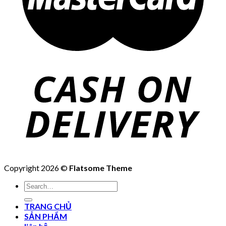
Copyright 2026 ©
Flatsome Theme
Search
for:
TRANG CHỦ
SẢN PHẨM