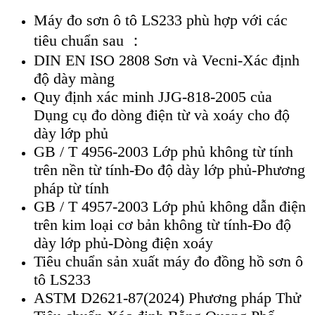
M
áy đo sơn ô tô LS233 phù h
ợp với c
ác
tiêu chu
ẩn sau
：
DIN EN ISO 2808 Sơn và Vecni-Xác đ
ịnh
độ d
ày màng
Quy đ
ịnh x
ác minh JJG-818-2005 c
ủa
Dụng cụ đo d
òng đi
ện từ v
à xoáy cho đ
ộ
d
ày l
ớp phủ
GB / T 4956-2003 Lớp phủ kh
ông t
ừ t
ính
trên n
ền từ t
ính-Đo đ
ộ d
ày l
ớp phủ-Phương
ph
áp t
ừ t
ính
GB / T 4957-2003 L
ớp phủ kh
ông d
ẫn điện
tr
ên kim lo
ại cơ bản kh
ông t
ừ t
ính-Đo đ
ộ
d
ày l
ớp phủ-D
òng đi
ện xo
áy
Tiêu chu
ẩn sản xuất m
áy đo đ
ồng hồ sơn
ô
tô LS233
ASTM D2621-87(2024) Phương pháp Thử