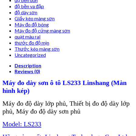
độ bền uốn
độ bền va đập
độ dày sơn
Giấy kéo màng sơn
Máy đo độ bóng
Máy đo độ cứng màng sơn
quạt màu ral
thước đo độ mịn
Thước kéo màng sơn
Uncategorized
Description
Reviews (0)
Máy đo dày sơn ô tô LS233
Linshang
(Màn
hình kép)
Máy đo độ dày lớp phủ, Thiết bị đo độ dày lớp
phủ, Máy đo độ dày sơn phủ
Model: LS233