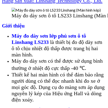
Hãng sản xuất: Linshang Technology Co., Ltd.
Máy đo dày sơn ô tô LS233 Linshang (Màn 
Giới thiệu
Máy đo dày sơn lớp phủ sơn ô tô
Linshang LS233
là thi
ết bị đo độ d
ày sơn
ô tô ch
ịu nhiệt độ thấp được trang bị hai
m
àn hình.
Máy đo dày sơn có th
ể được sử dụng b
ình
thư
ờng ở nhiệt độ cực thấp -40
℃
.
Thi
ết kế hai m
àn hình có th
ể đảm bảo rằng
người d
ùng có th
ể đọc nhanh khi đo xe ở
mọi g
óc đ
ộ. Dụng cụ đo m
àng sơn áp d
ụng
nguy
ên lý kép c
ủa Hiệu ứng Hall v
à dòng
đi
ện xo
áy.