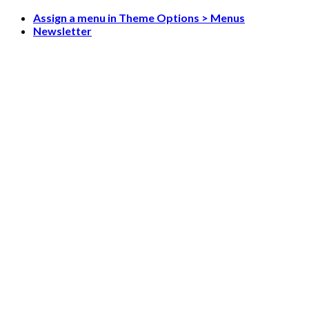
Skip
Assign a menu in Theme Options > Menus
to
Newsletter
content