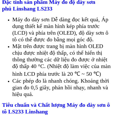
Đ
ặc t
ính s
ản phẩm
Máy đo độ dày sơn
phủ
Linshang LS233
Máy đo dày sơn Dễ dàng đọc kết quả, Áp
dụng thiết kế màn hình kép phía trước
(LCD) và phía trên (OLED), độ dày sơn ô
tô có thể được đo bằng mọi góc độ.
Mặt trên được trang bị màn hình OLED
chịu được nhiệt độ thấp, có thể hiển thị
thông thường các dữ liệu đo được ở nhiệt
độ thấp 40 °C. (Nhiệt độ làm việc của màn
hình LCD phía trước là 20 ℃ ~ 50 ℃)
Các phép đo là nhanh chóng. Khoảng thời
gian đo 0,5 giây, phản hồi nhạy, nhanh và
hiệu quả.
Ti
êu chu
ẩn v
à Ch
ất lượng
Máy đo dày sơn ô
tô LS233
Linshang