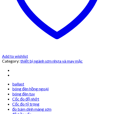
Add to wishlist
Category:
thiết bị ngành sơn nhựa và may mặc
ballast
bóng đèn hồng ngoại
bóng đèn tuv
Cốc đo độ nhớt
Cốc đo tỷ trọng
đo bám dính màng sơn