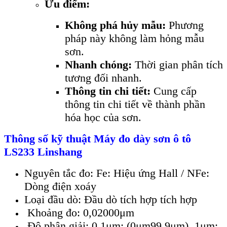
Ưu điểm:
Không phá hủy mẫu:
Phương
pháp này không làm hỏng mẫu
sơn.
Nhanh chóng:
Thời gian phân tích
tương đối nhanh.
Thông tin chi tiết:
Cung cấp
thông tin chi tiết về thành phần
hóa học của sơn.
Thông số kỹ thuật
Máy đo dày sơn ô tô
LS233
Linshang
Nguyên tắc đo: Fe: Hiệu ứng Hall / NFe:
Dòng điện xoáy
Loại đầu dò: Đầu dò tích hợp tích hợp
Khoảng đo: 0,02000μm
Độ phân giải: 0,1μm: (0μm99,9μm), 1μm: