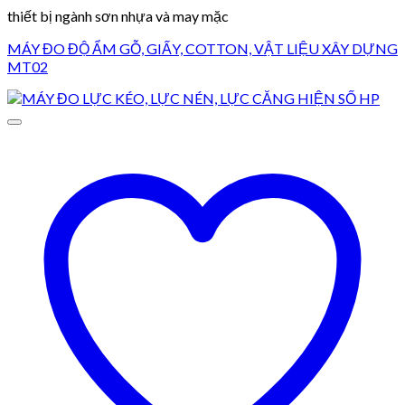
thiết bị ngành sơn nhựa và may mặc
MÁY ĐO ĐỘ ẨM GỖ, GIẤY, COTTON, VẬT LIỆU XÂY DỰNG
MT02