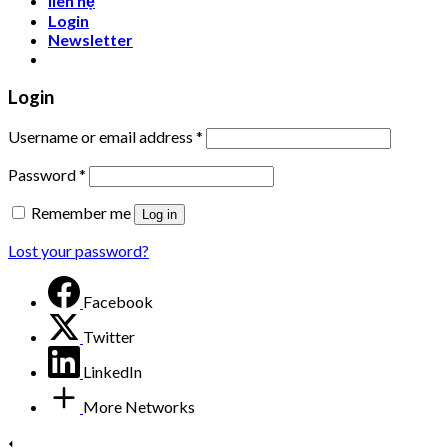
liên hệ
Login
Newsletter
Login
Username or email address
*
Password
*
Remember me
Log in
Lost your password?
Facebook
Twitter
LinkedIn
More Networks