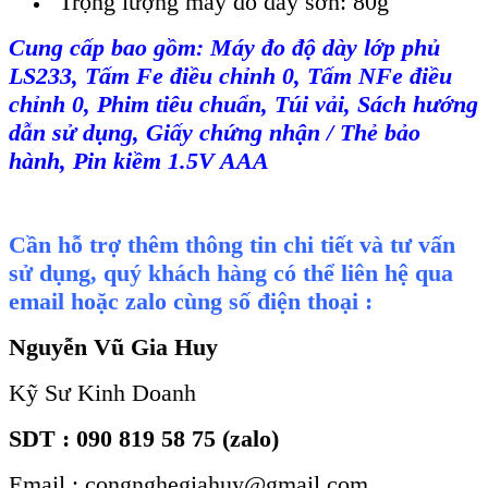
Trọng lượng máy đo dày sơn: 80g
Cung cấp bao gồm:
M
áy đo đ
ộ d
ày l
ớp phủ
LS233, Tấm Fe điều chỉnh 0, Tấm NFe điều
chỉnh 0, Phim ti
êu chu
ẩn, T
úi v
ải, S
ách hư
ớng
dẫn sử dụng, Giấy chứng nhận / Thẻ bảo
h
ành, Pin ki
ềm 1.5V AAA
Cần hỗ trợ thêm thông tin chi tiết và tư vấn
sử dụng, quý khách hàng có thể liên hệ qua
email hoặc zalo cùng số điện thoại :
Nguyễn Vũ Gia Huy
Kỹ Sư Kinh Doanh
SDT : 090 819 58 75 (zalo)
Email : congnghegiahuy@gmail.com