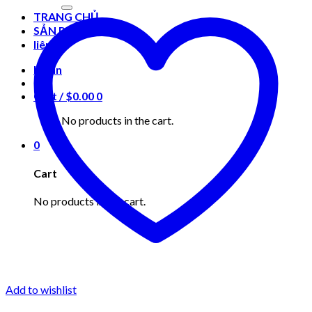
for:
TRANG CHỦ
SẢN PHẨM
liên hệ
Login
Cart /
$
0.00
0
No products in the cart.
0
Cart
No products in the cart.
Add to wishlist