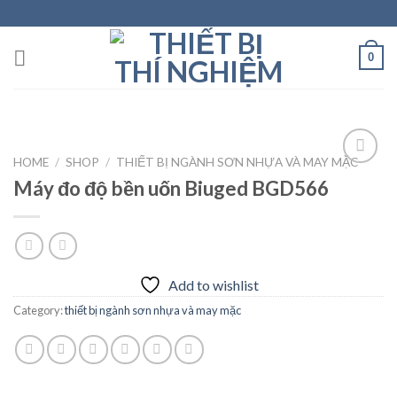
Skip
to
content
0
HOME
/
SHOP
/
THIẾT BỊ NGÀNH SƠN NHỰA VÀ MAY MẶC
Máy đo độ bền uốn Biuged BGD566
Add to
wishlist
Add to wishlist
Category:
thiết bị ngành sơn nhựa và may mặc