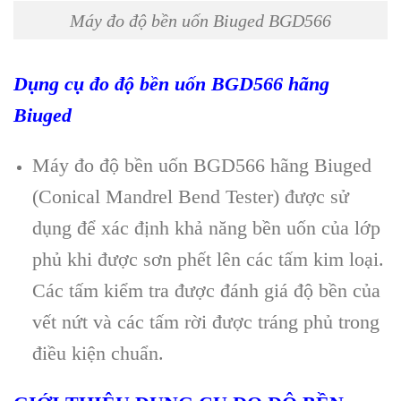
Máy đo độ bền uốn Biuged BGD566
Dụng cụ đo độ bền uốn BGD566 h
ãng
Biuged
Máy đo độ bền uốn BGD566 h
ãng Biuged
(Conical Mandrel Bend Tester) đư
ợc sử
dụng để x
ác đ
ịnh khả năng bền uốn của lớp
phủ khi được sơn phết l
ên các t
ấm kim loại.
C
ác t
ấm kiểm tra được đ
ánh giá đ
ộ bền của
vết nứt v
à các t
ấm rời được tr
áng ph
ủ trong
điều kiện chuẩn.