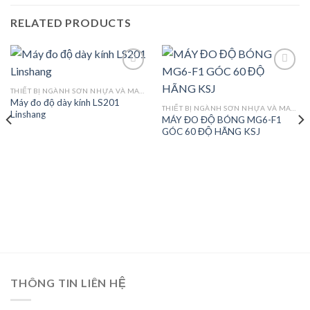
RELATED PRODUCTS
THIẾT BỊ NGÀNH SƠN NHỰA VÀ MAY MẶC
Máy đo độ dày kính LS201
Add to
Add to
THIẾT BỊ NGÀNH SƠN NHỰA VÀ MAY MẶC
Linshang
wishlist
wishlist
MÁY ĐO ĐỘ BÓNG MG6-F1
GÓC 60 ĐỘ HÃNG KSJ
THÔNG TIN LIÊN HỆ