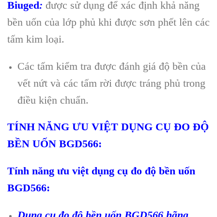
Biuged
:
đư
ợc sử dụng để x
ác đ
ịnh khả năng
bền uốn của lớp phủ khi được sơn phết l
ên các
t
ấm kim loại.
C
ác t
ấm kiểm tra được đ
ánh giá đ
ộ bền của
vết nứt v
à các t
ấm rời được tr
áng ph
ủ trong
điều kiện chuẩn.
T
ÍNH NĂNG ƯU VI
ỆT DỤNG CỤ ĐO ĐỘ
BỀN UỐN BGD566:
T
ính năng ưu vi
ệt dụng cụ đo độ bền uốn
BGD566:
Dụng cụ đo độ bền uốn BGD566 h
ãng