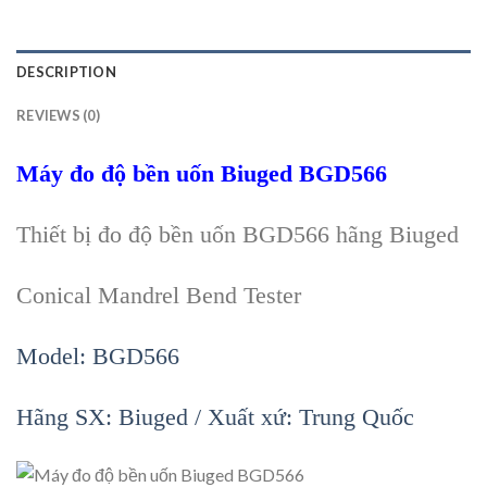
DESCRIPTION
REVIEWS (0)
Máy
đo độ bền uốn
Biuged
BGD566
Thiết bị
đo độ bền uốn BGD566 h
ãng Biuged
Conical Mandrel Bend Tester
Model: BGD566
Hãng SX: Biuged / Xu
ất xứ: Trung Quốc