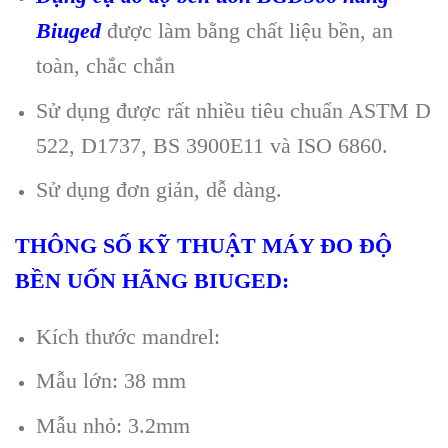
Biuged
đư
ợc l
àm b
ằng chất liệu bền, an
to
àn, ch
ắc chắn
Sử dụng được rất nhiều ti
êu chu
ẩn ASTM D
522, D1737, BS 3900E11 v
à ISO 6860.
S
ử dụng đơn giản, dễ d
àng.
THÔNG S
Ố KỸ THUẬT MÁY ĐO ĐỘ
BỀN UỐN H
ÃNG BIUGED:
Kích thư
ớc mandrel:
Mẫu lớn: 38 mm
Mẫu nhỏ: 3.2mm