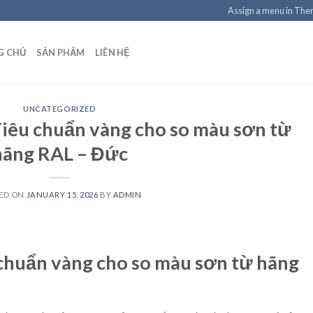
Assign a menu in Th
G CHỦ
SẢN PHẨM
LIÊN HỆ
UNCATEGORIZED
iêu chuẩn vàng cho so màu sơn từ
hãng RAL – Đức
ED ON
JANUARY 15, 2026
BY
ADMIN
chuẩn vàng cho so màu sơn từ hãng