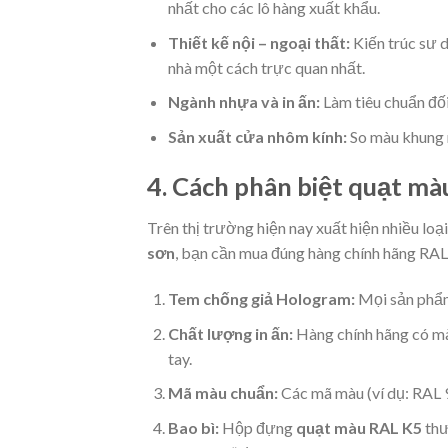
nhất cho các lô hàng xuất khẩu.
Thiết kế nội – ngoại thất:
Kiến trúc sư 
nhà một cách trực quan nhất.
Ngành nhựa và in ấn:
Làm tiêu chuẩn đối
Sản xuất cửa nhôm kính:
So màu khung 
4. Cách phân biệt quạt mà
Trên thị trường hiện nay xuất hiện nhiều lo
sơn
, bạn cần mua đúng hàng chính hãng RAL
Tem chống giả Hologram:
Mọi sản phẩm
Chất lượng in ấn:
Hàng chính hãng có màu
tay.
Mã màu chuẩn:
Các mã màu (ví dụ: RAL 
Bao bì:
Hộp đựng
quạt màu RAL K5
thư