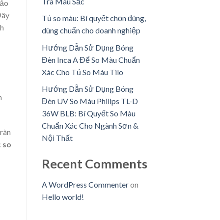
Tra Màu Sắc
bảo
Đây
Tủ so màu: Bí quyết chọn đúng,
ch
dùng chuẩn cho doanh nghiệp
Hướng Dẫn Sử Dụng Bóng
Đèn Inca A Để So Màu Chuẩn
Xác Cho Tủ So Màu Tilo
Hướng Dẫn Sử Dụng Bóng
n
Đèn UV So Màu Philips TL-D
36W BLB: Bí Quyết So Màu
Chuẩn Xác Cho Ngành Sơn &
tràn
Nội Thất
c
so
Recent Comments
A WordPress Commenter
on
Hello world!