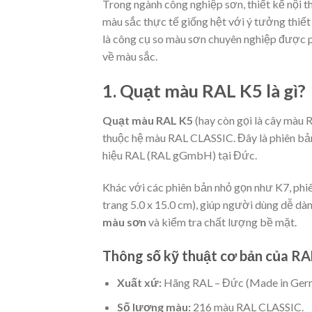
Trong ngành công nghiệp sơn, thiết kế nội th
màu sắc thực tế giống hệt với ý tưởng thiết 
là công cụ so màu sơn chuyên nghiệp được ph
về màu sắc.
1. Quạt màu RAL K5 là gì?
Quạt màu RAL K5
(hay còn gọi là cây màu
thuộc hệ màu RAL CLASSIC. Đây là phiên bả
hiệu RAL (RAL gGmbH) tại Đức.
Khác với các phiên bản nhỏ gọn như K7, phi
trang 5.0 x 15.0 cm), giúp người dùng dễ dàn
màu sơn
và kiểm tra chất lượng bề mặt.
Thông số kỹ thuật cơ bản của RA
Xuất xứ:
Hãng RAL – Đức (Made in Ger
Số lượng màu:
216 màu RAL CLASSIC.