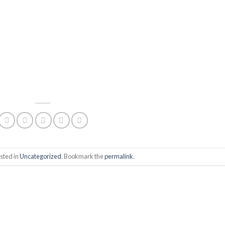
sted in
Uncategorized
. Bookmark the
permalink
.