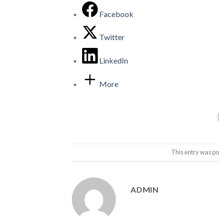
Facebook
Twitter
LinkedIn
More
This entry was po
ADMIN