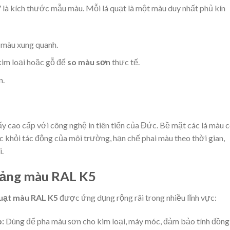
 là kích thước mẫu màu. Mỗi lá quạt là một màu duy nhất phủ kín
c màu xung quanh.
kim loại hoặc gỗ để
so màu sơn
thực tế.
n.
ấy cao cấp với công nghệ in tiên tiến của Đức. Bề mặt các lá màu 
 khỏi tác động của môi trường, hạn chế phai màu theo thời gian,
.
bảng màu RAL K5
uạt màu RAL K5
được ứng dụng rộng rãi trong nhiều lĩnh vực:
p:
Dùng để pha màu sơn cho kim loại, máy móc, đảm bảo tính đồng