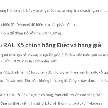
dùng K5 để trình bày ý tưởng màu sắc tường, trần, vách ngăn cho 
 chiếu (Reference) để kiểm tra sản phẩm đầu ra.
nhôm để đồng bộ với màu sơn tường.
u RAL K5 chính hãng Đức và hàng giả
ại quạt màu giá rẻ, không rõ nguồn gốc. Để đảm bảo hiệu quả
so m
 – Đức. Dưới đây là cách nhận biết:
 RAL chính hãng đều có tem 3D Hologram trên bao bì hoặc vỏ qu
 sắc sắc nét, đều màu, không bị loang lổ. Giấy in dày dặn, cầm ch
9010, RAL 7035) được in rõ ràng, font chữ chuẩn của hãng RAL.
ờng có thiết kế hình chữ U bảo vệ, thông tin xuất xứ “Made in