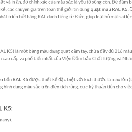
ất và in ấn, độ chính xác của màu sắc là yếu tố sống còn. Để đảm 
kế, các chuyên gia trên toàn thế giới tin dùng
quạt màu RAL K5
. 
át triển bởi hãng RAL danh tiếng từ Đức, giúp loại bỏ mọi sai lệ
 RAL K5) là một bảng màu dạng quạt cầm tay, chứa đầy đủ 216 màu
n cao cấp và phổ biến nhất của Viện Đảm bảo Chất lượng và Nhã
ên bản
RAL K5
được thiết kế đặc biệt với kích thước lá màu lớn (
g hình dung màu sắc trên diện tích rộng, cực kỳ thuận tiện cho việ
L K5:
many).