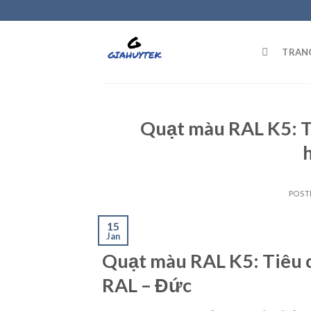
Skip
to
content
TRAN
Quạt màu RAL K5: T
POST
15
Jan
Quạt màu RAL K5: Tiêu 
RAL – Đức