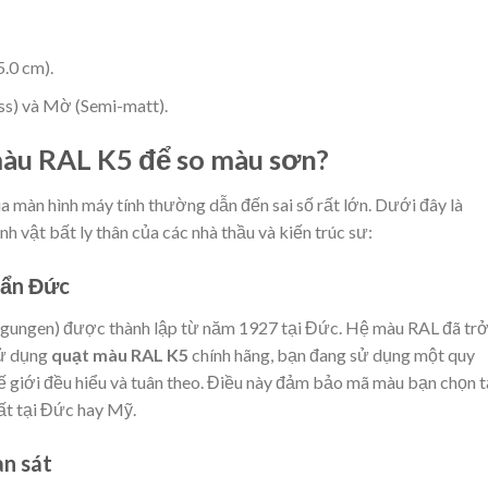
5.0 cm).
ss) và Mờ (Semi-matt).
 màu RAL K5 để so màu sơn?
màn hình máy tính thường dẫn đến sai số rất lớn. Dưới đây là
nh vật bất ly thân của các nhà thầu và kiến trúc sư:
huẩn Đức
ngungen) được thành lập từ năm 1927 tại Đức. Hệ màu RAL đã tr
sử dụng
quạt màu RAL K5
chính hãng, bạn đang sử dụng một quy
ế giới đều hiểu và tuân theo. Điều này đảm bảo mã màu bạn chọn t
ất tại Đức hay Mỹ.
an sát