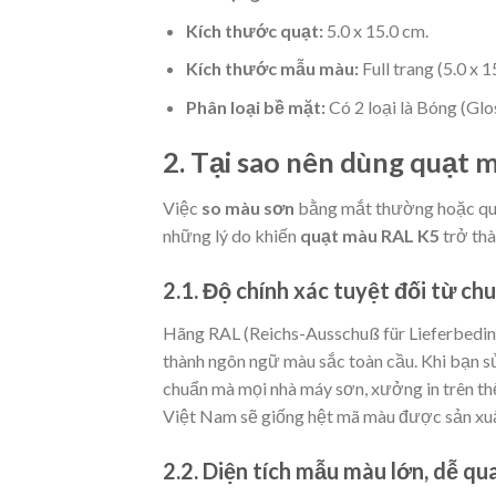
Kích thước quạt:
5.0 x 15.0 cm.
Kích thước mẫu màu:
Full trang (5.0 x 1
Phân loại bề mặt:
Có 2 loại là Bóng (Glo
2. Tại sao nên dùng quạt
Việc
so màu sơn
bằng mắt thường hoặc qua 
những lý do khiến
quạt màu RAL K5
trở thà
2.1. Độ chính xác tuyệt đối từ c
Hãng RAL (Reichs-Ausschuß für Lieferbedi
thành ngôn ngữ màu sắc toàn cầu. Khi bạn 
chuẩn mà mọi nhà máy sơn, xưởng in trên th
Việt Nam sẽ giống hệt mã màu được sản xu
2.2. Diện tích mẫu màu lớn, dễ qu