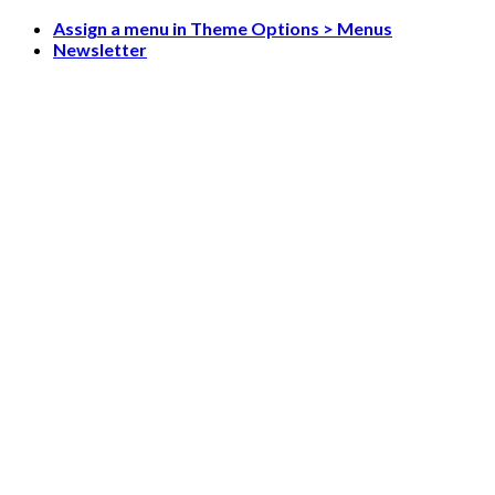
Skip
Assign a menu in Theme Options > Menus
to
Newsletter
content