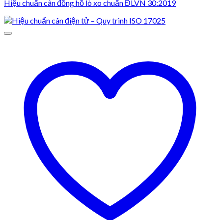
Hiệu chuẩn cân đồng hồ lò xo chuẩn ĐLVN 30:2019