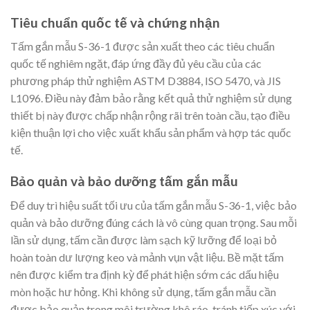
Tiêu chuẩn quốc tế và chứng nhận
Tấm gắn mẫu S-36-1 được sản xuất theo các tiêu chuẩn
quốc tế nghiêm ngặt, đáp ứng đầy đủ yêu cầu của các
phương pháp thử nghiệm ASTM D3884, ISO 5470, và JIS
L1096. Điều này đảm bảo rằng kết quả thử nghiệm sử dụng
thiết bị này được chấp nhận rộng rãi trên toàn cầu, tạo điều
kiện thuận lợi cho việc xuất khẩu sản phẩm và hợp tác quốc
tế.
Bảo quản và bảo dưỡng tấm gắn mẫu
Để duy trì hiệu suất tối ưu của tấm gắn mẫu S-36-1, việc bảo
quản và bảo dưỡng đúng cách là vô cùng quan trọng. Sau mỗi
lần sử dụng, tấm cần được làm sạch kỹ lưỡng để loại bỏ
hoàn toàn dư lượng keo và mảnh vụn vật liệu. Bề mặt tấm
nên được kiểm tra định kỳ để phát hiện sớm các dấu hiệu
mòn hoặc hư hỏng. Khi không sử dụng, tấm gắn mẫu cần
được bảo quản trong môi trường khô ráo, tránh tiếp xúc với