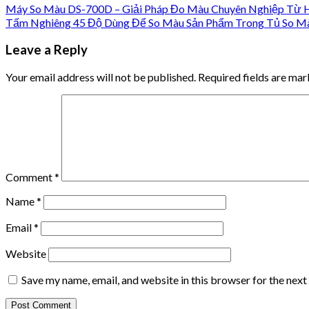
Máy So Màu DS-700D – Giải Pháp Đo Màu Chuyên Nghiệp Từ 
Tấm Nghiêng 45 Độ Dùng Để So Màu Sản Phẩm Trong Tủ So M
Leave a Reply
Your email address will not be published.
Required fields are ma
Comment
*
Name
*
Email
*
Website
Save my name, email, and website in this browser for the nex