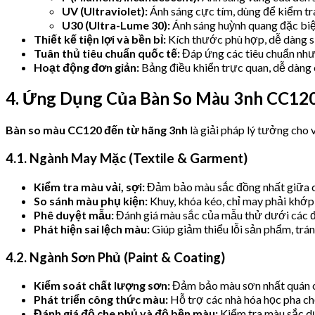
UV (Ultraviolet):
Ánh sáng cực tím, dùng để kiểm tr
U30 (Ultra-Lume 30):
Ánh sáng huỳnh quang đặc biệ
Thiết kế tiện lợi và bền bỉ:
Kích thước phù hợp, dễ dàng s
Tuân thủ tiêu chuẩn quốc tế:
Đáp ứng các tiêu chuẩn như 
Hoạt động đơn giản:
Bảng điều khiển trực quan, dễ dàng 
4. Ứng Dụng Của Bàn So Màu 3nh CC12
Bàn so màu CC120 đến từ hãng 3nh
là giải pháp lý tưởng cho 
4.1. Ngành May Mặc (Textile & Garment)
Kiểm tra màu vải, sợi:
Đảm bảo màu sắc đồng nhất giữa các
So sánh màu phụ kiện:
Khuy, khóa kéo, chỉ may phải khớp 
Phê duyệt mẫu:
Đánh giá màu sắc của mẫu thử dưới các đi
Phát hiện sai lệch màu:
Giúp giảm thiểu lỗi sản phẩm, trá
4.2. Ngành Sơn Phủ (Paint & Coating)
Kiểm soát chất lượng sơn:
Đảm bảo màu sơn nhất quán cho
Phát triển công thức màu:
Hỗ trợ các nhà hóa học pha ch
Đánh giá độ che phủ và độ bền màu:
Kiểm tra màu sắc dư