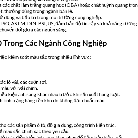
a các chất làm trắng quang học (OBA) hoặc chất huỳnh quang trong
t, thường dùng trong ngành bán lẻ.
ử dụng và bảo trì trong môi trường công nghiệp.
ISO, ASTM, DIN, BSI, JIS, đảm bảo độ tin cậy và khả năng tương 
chuyển đổi giữa các nguồn sáng.
0 Trong Các Ngành Công Nghiệp
việc kiểm soát màu sắc trong nhiều lĩnh vực:
 lô vải, các cuộn sợi.
màu với vải chính.
ều kiện ánh sáng khác nhau trước khi sản xuất hàng loạt.
nh tình trạng hàng tồn kho do không đạt chuẩn màu.
 các sản phẩm ô tô, đồ gia dụng, công trình kiến trúc.
ế màu sắc chính xác theo yêu cầu.
ới các điều kiện ánh sáng khác nhau để đảm bảo hiệu suất.