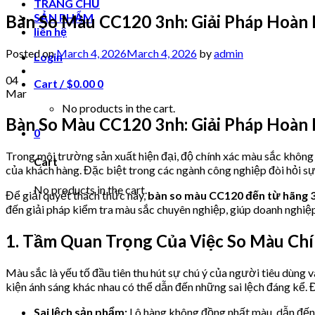
TRANG CHỦ
SẢN PHẨM
Bàn So Màu CC120 3nh: Giải Pháp Hoàn
liên hệ
Posted on
March 4, 2026
March 4, 2026
by
admin
Login
04
Cart /
$
0.00
0
Mar
No products in the cart.
Bàn So Màu CC120 3nh: Giải Pháp Hoàn
0
Trong môi trường sản xuất hiện đại, độ chính xác màu sắc không 
Cart
của khách hàng. Đặc biệt trong các ngành công nghiệp đòi hỏi sự
No products in the cart.
Để giải quyết thách thức này,
bàn so màu CC120 đến từ hãng 
đến giải pháp kiểm tra màu sắc chuyên nghiệp, giúp doanh nghiệ
1. Tầm Quan Trọng Của Việc So Màu Chí
Màu sắc là yếu tố đầu tiên thu hút sự chú ý của người tiêu dùng
kiện ánh sáng khác nhau có thể dẫn đến những sai lệch đáng kể. Đ
Sai lệch sản phẩm:
Lô hàng không đồng nhất màu, dẫn đến hà