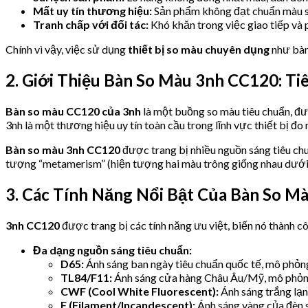
Mất uy tín thương hiệu:
Sản phẩm không đạt chuẩn màu sắ
Tranh chấp với đối tác:
Khó khăn trong việc giao tiếp và 
Chính vì vậy, việc sử dụng
thiết bị so màu chuyên dụng
như bàn
2. Giới Thiệu Bàn So Màu 3nh CC120: T
Bàn so màu CC120 của 3nh
là một buồng so màu tiêu chuẩn, đư
3nh là một thương hiệu uy tín toàn cầu trong lĩnh vực thiết bị đo
Bàn so màu 3nh CC120
được trang bị nhiều nguồn sáng tiêu chu
tượng “metamerism” (hiện tượng hai màu trông giống nhau dưới
3. Các Tính Năng Nổi Bật Của Bàn So 
3nh CC120
được trang bị các tính năng ưu việt, biến nó thành c
Đa dạng nguồn sáng tiêu chuẩn:
D65:
Ánh sáng ban ngày tiêu chuẩn quốc tế, mô phỏng
TL84/F11:
Ánh sáng cửa hàng Châu Âu/Mỹ, mô phỏng 
CWF (Cool White Fluorescent):
Ánh sáng trắng lạn
F (Filament/Incandescent):
Ánh sáng vàng của đèn s