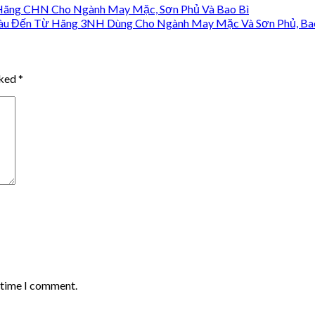
Hãng CHN Cho Ngành May Mặc, Sơn Phủ Và Bao Bì
àu Đến Từ Hãng 3NH Dùng Cho Ngành May Mặc Và Sơn Phủ, Ba
rked
*
t time I comment.