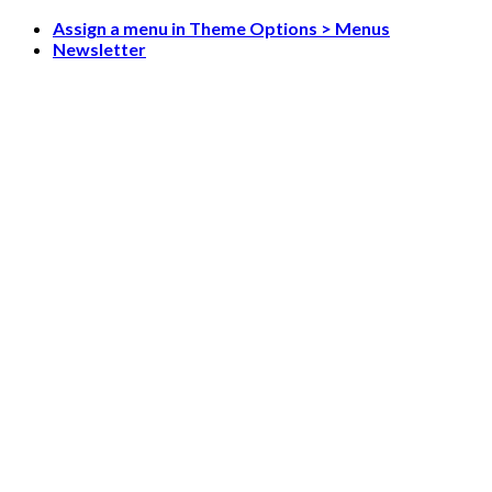
Skip
Assign a menu in Theme Options > Menus
to
Newsletter
content