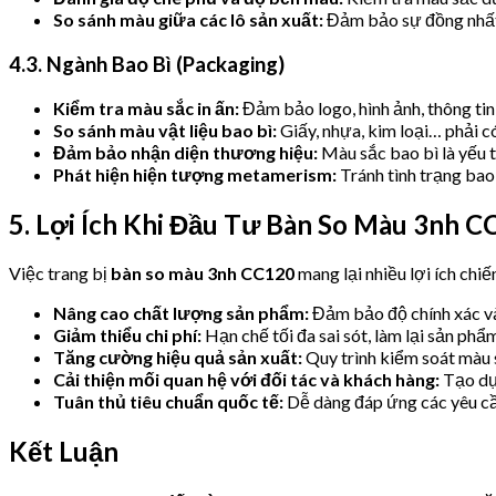
So sánh màu giữa các lô sản xuất:
Đảm bảo sự đồng nhất 
4.3. Ngành Bao Bì (Packaging)
Kiểm tra màu sắc in ấn:
Đảm bảo logo, hình ảnh, thông tin
So sánh màu vật liệu bao bì:
Giấy, nhựa, kim loại… phải c
Đảm bảo nhận diện thương hiệu:
Màu sắc bao bì là yếu t
Phát hiện hiện tượng metamerism:
Tránh tình trạng bao
5. Lợi Ích Khi Đầu Tư Bàn So Màu 3nh C
Việc trang bị
bàn so màu 3nh CC120
mang lại nhiều lợi ích chi
Nâng cao chất lượng sản phẩm:
Đảm bảo độ chính xác v
Giảm thiểu chi phí:
Hạn chế tối đa sai sót, làm lại sản phẩm
Tăng cường hiệu quả sản xuất:
Quy trình kiểm soát màu 
Cải thiện mối quan hệ với đối tác và khách hàng:
Tạo dựn
Tuân thủ tiêu chuẩn quốc tế:
Dễ dàng đáp ứng các yêu cầu
Kết Luận