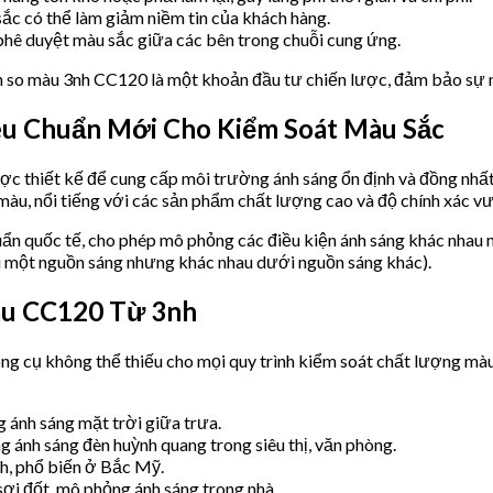
c có thể làm giảm niềm tin của khách hàng.
phê duyệt màu sắc giữa các bên trong chuỗi cung ứng.
 so màu 3nh CC120 là một khoản đầu tư chiến lược, đảm bảo sự n
iêu Chuẩn Mới Cho Kiểm Soát Màu Sắc
ợc thiết kế để cung cấp môi trường ánh sáng ổn định và đồng nhất
 màu, nổi tiếng với các sản phẩm chất lượng cao và độ chính xác vư
ẩn quốc tế, cho phép mô phỏng các điều kiện ánh sáng khác nhau m
 một nguồn sáng nhưng khác nhau dưới nguồn sáng khác).
Màu CC120 Từ 3nh
ông cụ không thể thiếu cho mọi quy trình kiểm soát chất lượng mà
 ánh sáng mặt trời giữa trưa.
ánh sáng đèn huỳnh quang trong siêu thị, văn phòng.
h, phổ biến ở Bắc Mỹ.
ợi đốt, mô phỏng ánh sáng trong nhà.