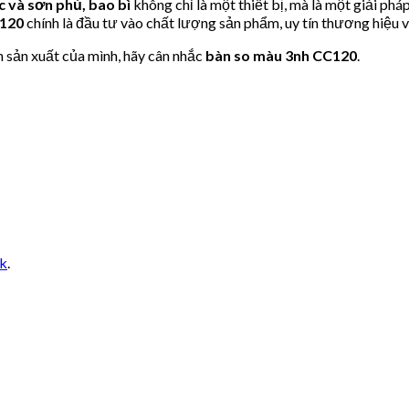
 và sơn phủ, bao bì
không chỉ là một thiết bị, mà là một giải p
120
chính là đầu tư vào chất lượng sản phẩm, uy tín thương hiệu 
h sản xuất của mình, hãy cân nhắc
bàn so màu 3nh CC120
.
nk
.