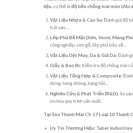
liệu
, cụ thể là
độ bền chống mài mòn (Abra
Vật Liệu Nhựa & Cao Su:
Đánh giá độ bề
trải sàn…
Lớp Phủ Bề Mặt (Sơn, Vecni, Màng Phủ
công nghiệp, sơn gỗ, lớp phủ bảo vệ…
Vật Liệu Dệt May, Da & Giả Da:
Đánh giá
Giấy & Bao Bì:
Kiểm tra độ chống mài của
Vật Liệu Tổng Hợp & Composite:
Đánh 
dựng, hàng không, hàng hải…
Nghiên Cứu & Phát Triển (R&D):
So sánh
ưu hóa quy trình sản xuất.
Tại Sao Thanh Mài CS-17 Loại 10 Thanh
Uy Tín Thương Hiệu:
Taber Industries