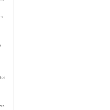
ảm
tô…
tối
tra