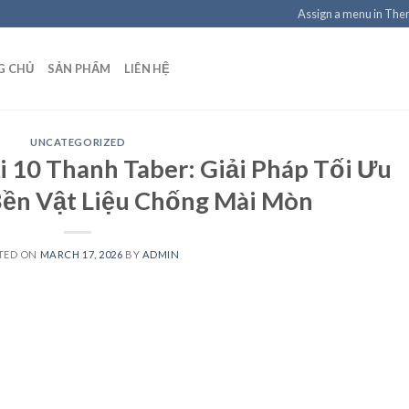
Assign a menu in Th
G CHỦ
SẢN PHẨM
LIÊN HỆ
UNCATEGORIZED
i 10 Thanh Taber: Giải Pháp Tối Ưu
Bền Vật Liệu Chống Mài Mòn
TED ON
MARCH 17, 2026
BY
ADMIN