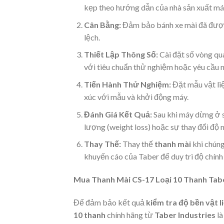
kẹp theo hướng dẫn của nhà sản xuất má
Cân Bằng:
Đảm bảo bánh xe mài đã được 
lệch.
Thiết Lập Thông Số:
Cài đặt số vòng qu
với tiêu chuẩn thử nghiệm hoặc yêu cầu n
Tiến Hành Thử Nghiệm:
Đặt mẫu vật li
xúc với mẫu và khởi động máy.
Đánh Giá Kết Quả:
Sau khi máy dừng ở s
lượng (weight loss) hoặc sự thay đổi độ
Thay Thế:
Thay thế
thanh mài
khi chúng
khuyến cáo của Taber để duy trì độ chính
Mua Thanh Mài CS-17 Loại 10 Thanh Tab
Để đảm bảo kết quả
kiểm tra độ bền vật l
10 thanh
chính hãng từ
Taber Industries
là