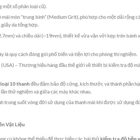
 một số phân loại cũ).
ộ mài mòn “trung bình” (Medium Grit), phù hợp cho một dải rộng c
, giấy da tổng hợp.
.7mm) và chiều dài (~19mm), thiết kế vừa vặn với kẹp trên bánh 
y là quy cách đóng gói phổ biến và tiện lợi cho phòng thí nghiệm.
s
(USA) – Thương hiệu hàng đầu thế giới về thiết bị kiểm tra độ mà
p
loại 10 thanh
đều đảm bảo độ cứng, kích thước và thành phần hạ
c lần thử nghiệm và giữa các máy khác nhau.
h trong suốt vòng đời sử dụng của thanh mài khi được sử dụng đ
n Vật Liệu
ông cụ không thể thiếu để thực hiện các bài thử
kiểm tra độ bền 