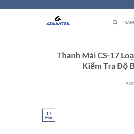
Skip
to
content
TRAN
Thanh Mài CS-17 Loạ
Kiểm Tra Độ 
POS
17
Mar