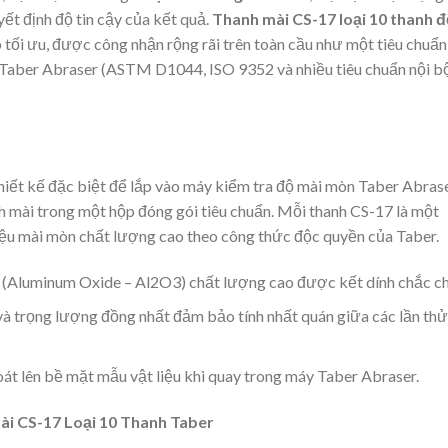
ết định độ tin cậy của kết quả.
Thanh mài CS-17 loại 10 thanh 
p tối ưu, được công nhận rộng rãi trên toàn cầu như một tiêu chuẩn
Taber Abraser (ASTM D1044, ISO 9352 và nhiều tiêu chuẩn nội b
hiết kế đặc biệt để lắp vào máy kiểm tra độ mài mòn Taber Abrase
h mài trong một hộp đóng gói tiêu chuẩn. Mỗi thanh CS-17 là một
liệu mài mòn chất lượng cao theo công thức độc quyền của Taber.
 (Aluminum Oxide – Al2O3) chất lượng cao được kết dính chắc ch
 và trọng lượng đồng nhất đảm bảo tính nhất quán giữa các lần thử
át lên bề mặt mẫu vật liệu khi quay trong máy Taber Abraser.
ài CS-17 Loại 10 Thanh Taber