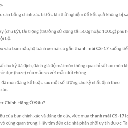
y.
cân bằng chính xác trước khi thử nghiệm để kết quả không bị sa
ay (chu kỳ), tải trọng (thường sử dụng tải 500g hoặc 1000g) phù 
ội bộ.
ệu vào bàn mẫu, hạ bánh xe mài có gắn
thanh mài CS-17
xuống ti
ố chu kỳ đã định, đánh giá độ mài mòn thông qua chỉ số hao mòn k
 mờ đục (haze) của mẫu so với mẫu đối chứng.
 đã mòn đáng kể hoặc sau một số lượng chu kỳ nhất định theo
 xác.
er Chính Hãng Ở Đâu?
iệu
của bạn chính xác và đáng tin cậy, việc mua
thanh mài CS-17 l
 vô cùng quan trọng. Hãy tìm đến các nhà phân phối uy tín được T