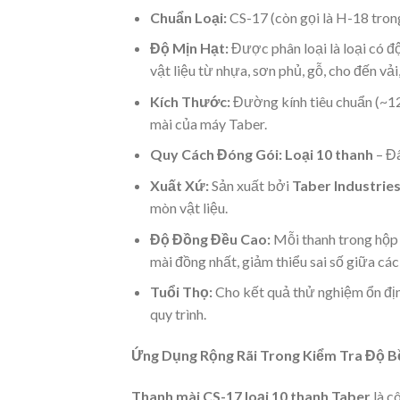
Chuẩn Loại:
CS-17 (còn gọi là H-18 trong
Độ Mịn Hạt:
Được phân loại là loại có đ
vật liệu từ nhựa, sơn phủ, gỗ, cho đến vải
Kích Thước:
Đường kính tiêu chuẩn (~12
mài của máy Taber.
Quy Cách Đóng Gói:
Loại 10 thanh
– Đâ
Xuất Xứ:
Sản xuất bởi
Taber Industrie
mòn vật liệu.
Độ Đồng Đều Cao:
Mỗi thanh trong hộ
mài đồng nhất, giảm thiểu sai số giữa cá
Tuổi Thọ:
Cho kết quả thử nghiệm ổn địn
quy trình.
Ứng Dụng Rộng Rãi Trong Kiểm Tra Độ Bề
Thanh mài CS-17 loại 10 thanh Taber
là c