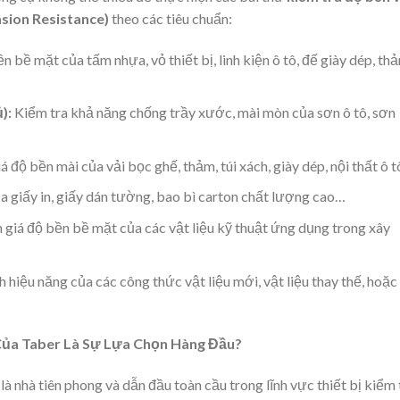
sion Resistance)
theo các tiêu chuẩn:
n bề mặt của tấm nhựa, vỏ thiết bị, linh kiện ô tô, đế giày dép, th
):
Kiểm tra khả năng chống trầy xước, mài mòn của sơn ô tô, sơn
 độ bền mài của vải bọc ghế, thảm, túi xách, giày dép, nội thất ô 
 giấy in, giấy dán tường, bao bì carton chất lượng cao…
giá độ bền bề mặt của các vật liệu kỹ thuật ứng dụng trong xây
 hiệu năng của các công thức vật liệu mới, vật liệu thay thế, hoặc 
 Của Taber Là Sự Lựa Chọn Hàng Đầu?
là nhà tiên phong và dẫn đầu toàn cầu trong lĩnh vực thiết bị kiểm 