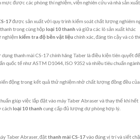
 mực được các phòng thí nghiệm, viện nghiên cứu và nhà sản xuất
CS-17
được sản xuất với quy trình kiểm soát chất lượng nghiêm n
 thanh trong cùng hộp
loại 10 thanh
và giữa các lô sản xuất khác
hử nghiệm
kiểm tra độ bền vật liệu
chính xác, đáng tin cậy và có th
 dụng thanh mài CS-17 chính hãng Taber là điều kiện tiên quyết đ
huẩn quốc tế như ASTM D1044, ISO 9352 và nhiều tiêu chuẩn ngành
biến động trong kết quả thử nghiệm nhờ chất lượng đồng đều của
chuẩn giúp việc lắp đặt vào máy Taber Abraser và thay thế khi hết
y cách
loại 10 thanh
cung cấp đủ lượng dự phòng hợp lý.
áy Taber Abraser, đặt
thanh mài CS-17
vào đúng vị trí và siết chặ