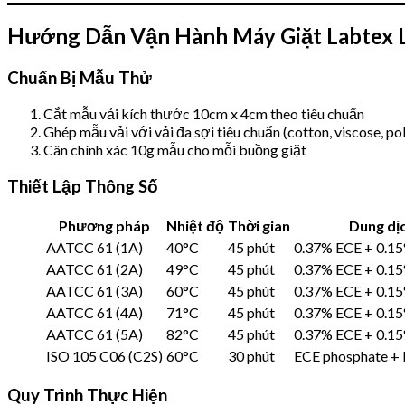
Hướng Dẫn Vận Hành Máy Giặt Labtex
Chuẩn Bị Mẫu Thử
Cắt mẫu vải kích thước 10cm x 4cm theo tiêu chuẩn
Ghép mẫu vải với vải đa sợi tiêu chuẩn (cotton, viscose, poly
Cân chính xác 10g mẫu cho mỗi buồng giặt
Thiết Lập Thông Số
Phương pháp
Nhiệt độ
Thời gian
Dung dị
AATCC 61 (1A)
40°C
45 phút
0.37% ECE + 0.1
AATCC 61 (2A)
49°C
45 phút
0.37% ECE + 0.1
AATCC 61 (3A)
60°C
45 phút
0.37% ECE + 0.1
AATCC 61 (4A)
71°C
45 phút
0.37% ECE + 0.1
AATCC 61 (5A)
82°C
45 phút
0.37% ECE + 0.1
ISO 105 C06 (C2S)
60°C
30 phút
ECE phosphate +
Quy Trình Thực Hiện