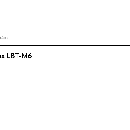
 xám
ex LBT-M6