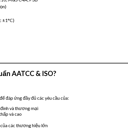
họn)
ác ±1°C)
huẩn AATCC & ISO?
để đáp ứng đầy đủ các yêu cầu của:
 đình và thương mại
 thấp và cao
ộ của các thương hiệu lớn