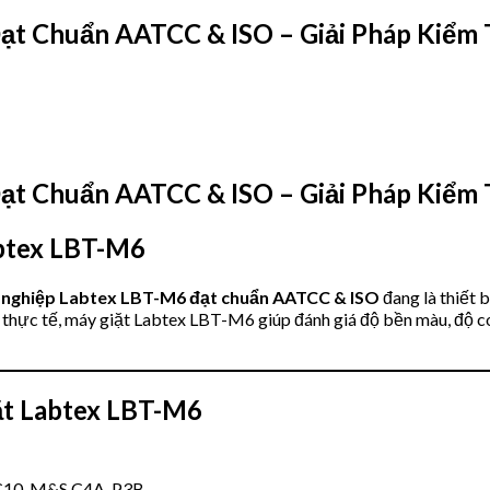
ạt Chuẩn AATCC & ISO – Giải Pháp Kiểm
ạt Chuẩn AATCC & ISO – Giải Pháp Kiểm
abtex LBT-M6
 nghiệp Labtex LBT-M6 đạt chuẩn AATCC & ISO
đang là thiết 
 thực tế, máy giặt Labtex LBT-M6 giúp đánh giá độ bền màu, độ co r
ặt Labtex LBT-M6
C10, M&S C4A, P3B