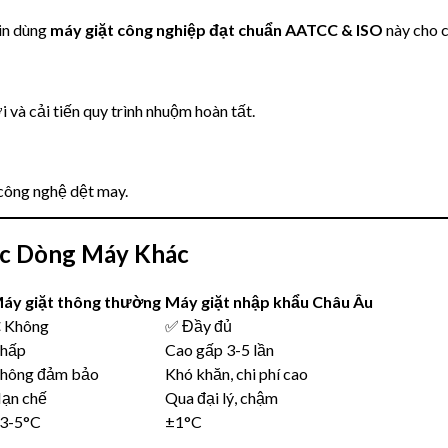
tin dùng
máy giặt công nghiệp đạt chuẩn AATCC & ISO
này cho c
 và cải tiến quy trình nhuộm hoàn tất.
 công nghệ dệt may.
ác Dòng Máy Khác
áy giặt thông thường
Máy giặt nhập khẩu Châu Âu
 Không
✅ Đầy đủ
hấp
Cao gấp 3-5 lần
hông đảm bảo
Khó khăn, chi phí cao
ạn chế
Qua đại lý, chậm
3-5°C
±1°C