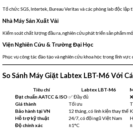
Tổ chức SGS, Intertek, Bureau Veritas và các phòng lab độc lập 
Nhà Máy Sản Xuất Vải
Kiểm soát chất lượng đầu ra, nghiên cứu phát triển sản phẩm mới
Viện Nghiên Cứu & Trường Đại Học
Phục vụ công tác đào tạo và nghiên cứu khoa học trong lĩnh vực
So Sánh Máy Giặt Labtex LBT-M6 Với C
Tiêu chí
Labtex LBT-M6
M
Đạt chuẩn AATCC & ISO
✅ Đầy đủ
❌
Giá thành
Tối ưu
T
Bảo hành tại VN
12 tháng, có linh kiện thay thế
K
Hỗ trợ kỹ thuật
24/7, có đội ngũ Việt Nam
H
Độ chính xác
±1°C
±