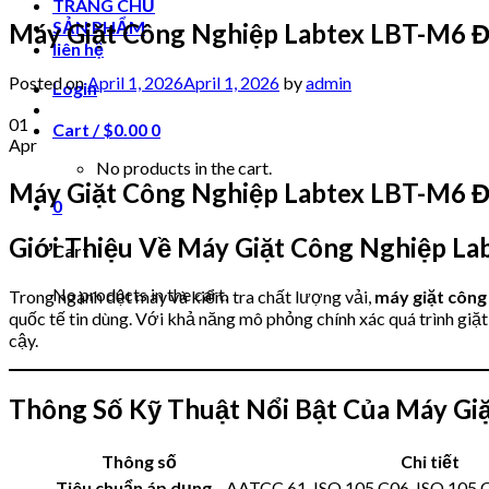
TRANG CHỦ
SẢN PHẨM
Máy Giặt Công Nghiệp Labtex LBT-M6 Đ
liên hệ
Posted on
April 1, 2026
April 1, 2026
by
admin
Login
01
Cart /
$
0.00
0
Apr
No products in the cart.
Máy Giặt Công Nghiệp Labtex LBT-M6 Đ
0
Giới Thiệu Về Máy Giặt Công Nghiệp L
Cart
No products in the cart.
Trong ngành dệt may và kiểm tra chất lượng vải,
máy giặt công
quốc tế tin dùng. Với khả năng mô phỏng chính xác quá trình giặt
cậy.
Thông Số Kỹ Thuật Nổi Bật Của Máy Gi
Thông số
Chi tiết
Tiêu chuẩn áp dụng
AATCC 61, ISO 105 C06, ISO 105 