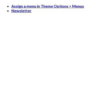
Skip
Assign a menu in Theme Options > Menus
to
Newsletter
content