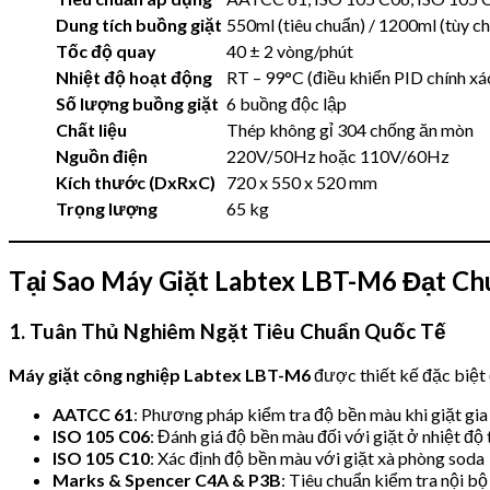
Dung tích buồng giặt
550ml (tiêu chuẩn) / 1200ml (tùy c
Tốc độ quay
40 ± 2 vòng/phút
Nhiệt độ hoạt động
RT – 99°C (điều khiển PID chính x
Số lượng buồng giặt
6 buồng độc lập
Chất liệu
Thép không gỉ 304 chống ăn mòn
Nguồn điện
220V/50Hz hoặc 110V/60Hz
Kích thước (DxRxC)
720 x 550 x 520 mm
Trọng lượng
65 kg
Tại Sao Máy Giặt Labtex LBT-M6 Đạt C
1. Tuân Thủ Nghiêm Ngặt Tiêu Chuẩn Quốc Tế
Máy giặt công nghiệp Labtex LBT-M6
được thiết kế đặc biệt 
AATCC 61
: Phương pháp kiểm tra độ bền màu khi giặt gia
ISO 105 C06
: Đánh giá độ bền màu đối với giặt ở nhiệt độ
ISO 105 C10
: Xác định độ bền màu với giặt xà phòng soda
Marks & Spencer C4A & P3B
: Tiêu chuẩn kiểm tra nội b