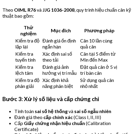
Theo
OIML R76
và
JJG 1036-2008
, quy trình hiệu chuẩn cân kỹ
thuật bao gồm:
Thử
Mục đích
Phương pháp
nghiệm
Kiểm tra độ
Đánh giá ổn định
Cân 10 lần cùng
lặp lại
ngắn hạn
quả cân
Kiểm tra
Xác định sai số
Cân tại 5 điểm từ
tuyến tính
theo tải
Min đến Max
Kiểm tra
Đánh giá ảnh
Đặt quả cân ở 5 vị
lệch tâm
hưởng vị trí mẫu
trí bàn cân
Kiểm tra độ
Xác định khả
Sử dụng quả cân
phân giải
năng phân biệt
nhỏ nhất
Bước 3: Xử lý số liệu và cấp chứng chỉ
Tính toán
sai số hệ thống
và
sai số ngẫu nhiên
Đánh giá theo
cấp chính xác
(Class I, II, III)
Cấp
Giấy chứng nhận hiệu chuẩn
(Calibration
Certificate)