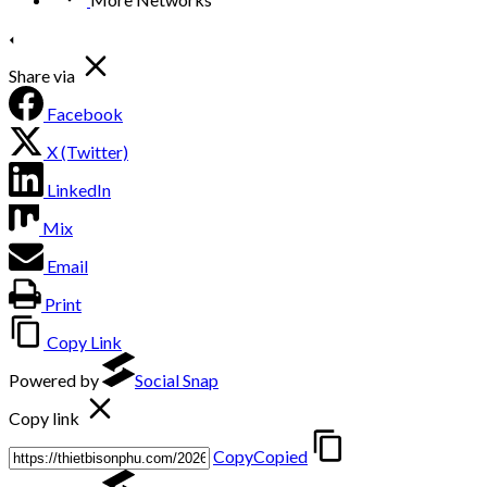
Share via
Facebook
X (Twitter)
LinkedIn
Mix
Email
Print
Copy Link
Powered by
Social Snap
Copy link
Copy
Copied