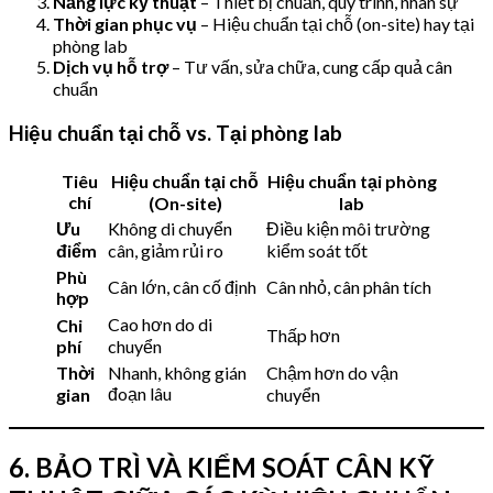
Năng lực kỹ thuật
– Thiết bị chuẩn, quy trình, nhân sự
Thời gian phục vụ
– Hiệu chuẩn tại chỗ (on-site) hay tại
phòng lab
Dịch vụ hỗ trợ
– Tư vấn, sửa chữa, cung cấp quả cân
chuẩn
Hiệu chuẩn tại chỗ vs. Tại phòng lab
Tiêu
Hiệu chuẩn tại chỗ
Hiệu chuẩn tại phòng
chí
(On-site)
lab
Ưu
Không di chuyển
Điều kiện môi trường
điểm
cân, giảm rủi ro
kiểm soát tốt
Phù
Cân lớn, cân cố định
Cân nhỏ, cân phân tích
hợp
Cao hơn do di
Chi
Thấp hơn
phí
chuyển
Thời
Nhanh, không gián
Chậm hơn do vận
đoạn lâu
gian
chuyển
6. BẢO TRÌ VÀ KIỂM SOÁT CÂN KỸ