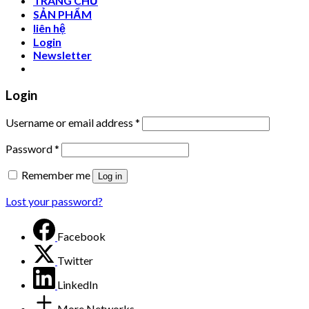
TRANG CHỦ
SẢN PHẨM
liên hệ
Login
Newsletter
Login
Username or email address
*
Password
*
Remember me
Log in
Lost your password?
Facebook
Twitter
LinkedIn
More Networks