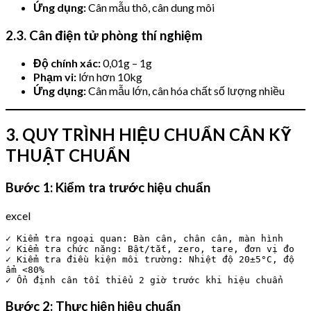
Ứng dụng:
Cân mẫu thô, cân dung môi
2.3. Cân điện tử phòng thí nghiệm
Độ chính xác:
0,01g – 1g
Phạm vi:
lớn hơn 10kg
Ứng dụng:
Cân mẫu lớn, cân hóa chất số lượng nhiều
3. QUY TRÌNH HIỆU CHUẨN CÂN KỸ
THUẬT CHUẨN
Bước 1: Kiểm tra trước hiệu chuẩn
excel
✓ Kiểm tra ngoại quan: Bàn cân, chân cân, màn hình

✓ Kiểm tra chức năng: Bật/tắt, zero, tare, đơn vị đo

✓ Kiểm tra điều kiện môi trường: Nhiệt độ 20±5°C, độ 
ẩm <80%

Bước 2: Thực hiện hiệu chuẩn