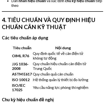
Dán
nhãn hiệu chuẩn
và xác định
chu kỳ hiệu chuẩn
tiếp
theo
4. TIÊU CHUẨN VÀ QUY ĐỊNH HIỆU
CHUẨN CÂN KỸ THUẬT
Các tiêu chuẩn áp dụng
Tiêu chuẩn
Nội dung
Quy định quốc tế về cân điện tử
OIML R76
không tự động
Quy chuẩn hiệu chuẩn cân điện tử
JJG 1036-
2008
Trung Quốc
ASTM E617
Quy chuẩn quả cân chuẩn
ISO 10012
Hệ thống quản lý thiết bị đo lường
ISO/IEC
Yêu cầu năng lực phòng thí nghiệm
17025
Chu kỳ hiệu chuẩn đề nghị