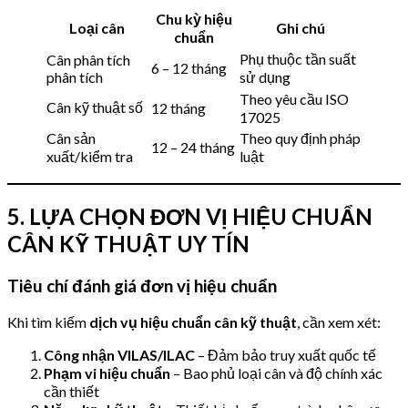
Chu kỳ hiệu
Loại cân
Ghi chú
chuẩn
Phụ thuộc tần suất
Cân phân tích
6 – 12 tháng
phân tích
sử dụng
Theo yêu cầu ISO
Cân kỹ thuật số
12 tháng
17025
Cân sản
Theo quy định pháp
12 – 24 tháng
xuất/kiểm tra
luật
5. LỰA CHỌN ĐƠN VỊ HIỆU CHUẨN
CÂN KỸ THUẬT UY TÍN
Tiêu chí đánh giá đơn vị hiệu chuẩn
Khi tìm kiếm
dịch vụ hiệu chuẩn cân kỹ thuật
, cần xem xét:
Công nhận VILAS/ILAC
– Đảm bảo truy xuất quốc tế
Phạm vi hiệu chuẩn
– Bao phủ loại cân và độ chính xác
cần thiết