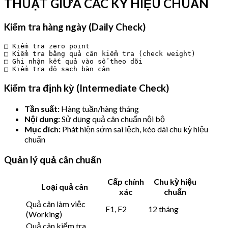
THUẬT GIỮA CÁC KỲ HIỆU CHUẨN
Kiểm tra hàng ngày (Daily Check)
□ Kiểm tra zero point

□ Kiểm tra bằng quả cân kiểm tra (check weight)

□ Ghi nhận kết quả vào sổ theo dõi

Kiểm tra định kỳ (Intermediate Check)
Tần suất:
Hàng tuần/hàng tháng
Nội dung:
Sử dụng quả cân chuẩn nội bộ
Mục đích:
Phát hiện sớm sai lệch, kéo dài chu kỳ hiệu
chuẩn
Quản lý quả cân chuẩn
Cấp chính
Chu kỳ hiệu
Loại quả cân
xác
chuẩn
Quả cân làm việc
F1, F2
12 tháng
(Working)
Quả cân kiểm tra