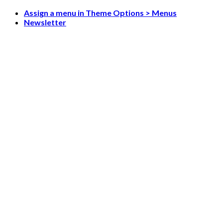
Skip
Assign a menu in Theme Options > Menus
to
Newsletter
content