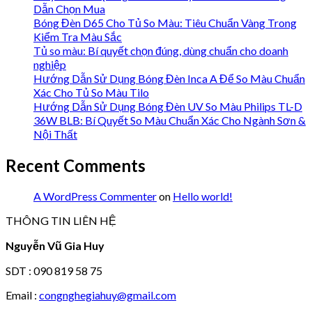
Dẫn Chọn Mua
Bóng Đèn D65 Cho Tủ So Màu: Tiêu Chuẩn Vàng Trong
Kiểm Tra Màu Sắc
Tủ so màu: Bí quyết chọn đúng, dùng chuẩn cho doanh
nghiệp
Hướng Dẫn Sử Dụng Bóng Đèn Inca A Để So Màu Chuẩn
Xác Cho Tủ So Màu Tilo
Hướng Dẫn Sử Dụng Bóng Đèn UV So Màu Philips TL-D
36W BLB: Bí Quyết So Màu Chuẩn Xác Cho Ngành Sơn &
Nội Thất
Recent Comments
A WordPress Commenter
on
Hello world!
THÔNG TIN LIÊN HỆ
Nguyễn Vũ Gia Huy
SDT : 090 819 58 75
Email :
congnghegiahuy@gmail.com