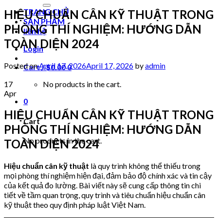
for:
TRANG CHỦ
HIỆU CHUẨN CÂN KỸ THUẬT TRONG
SẢN PHẨM
PHÒNG THÍ NGHIỆM: HƯỚNG DẪN
liên hệ
TOÀN DIỆN 2024
Login
Posted on
April 17, 2026
April 17, 2026
by
admin
Cart /
$
0.00
0
17
No products in the cart.
Apr
0
HIỆU CHUẨN CÂN KỸ THUẬT TRONG
Cart
PHÒNG THÍ NGHIỆM: HƯỚNG DẪN
No products in the cart.
TOÀN DIỆN 2024
Hiệu chuẩn cân kỹ thuật
là quy trình không thể thiếu trong
mọi phòng thí nghiệm hiện đại, đảm bảo độ chính xác và tin cậy
của kết quả đo lường. Bài viết này sẽ cung cấp thông tin chi
tiết về tầm quan trọng, quy trình và tiêu chuẩn hiệu chuẩn cân
kỹ thuật theo quy định pháp luật Việt Nam.