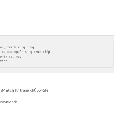
ắn, tránh rung động

 từ các nguồn sáng trực tiếp

phía sau máy

 iMatch
từ trang chủ X-Rite:
Downloads