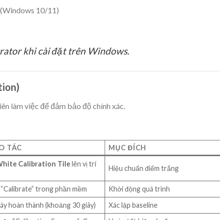
h (Windows 10/11)
ator khi cài đặt trên Windows.
tion)
ên làm việc để đảm bảo độ chính xác.
O TÁC
MỤC ĐÍCH
hite Calibration Tile
lên vị trí
Hiệu chuẩn điểm trắng
“Calibrate” trong phần mềm
Khởi động quá trình
áy hoàn thành (khoảng 30 giây)
Xác lập baseline