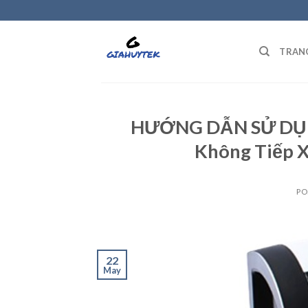
Skip
to
content
TRAN
HƯỚNG DẪN SỬ DỤN
Không Tiếp 
PO
22
May