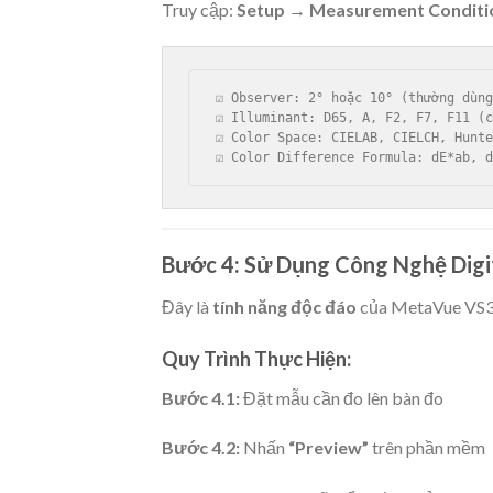
Truy cập:
Setup → Measurement Conditi
☑ Observer: 2° hoặc 10° (thường dùng
☑ Illuminant: D65, A, F2, F7, F11 (c
☑ Color Space: CIELAB, CIELCH, Hunte
Bước 4: Sử Dụng Công Nghệ Digi
Đây là
tính năng độc đáo
của MetaVue VS320
Quy Trình Thực Hiện:
Bước 4.1:
Đặt mẫu cần đo lên bàn đo
Bước 4.2:
Nhấn
“Preview”
trên phần mềm