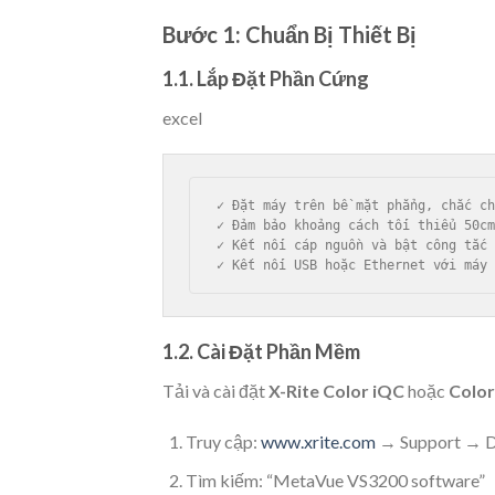
Bước 1: Chuẩn Bị Thiết Bị
1.1. Lắp Đặt Phần Cứng
excel
✓ Đặt máy trên bề mặt phẳng, chắc ch
✓ Đảm bảo khoảng cách tối thiểu 50cm
✓ Kết nối cáp nguồn và bật công tắc 
1.2. Cài Đặt Phần Mềm
Tải và cài đặt
X-Rite Color iQC
hoặc
Color
Truy cập:
www.xrite.com
→ Support → 
Tìm kiếm: “MetaVue VS3200 software”