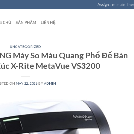
Assign a menu in Th
G CHỦ
SẢN PHẨM
LIÊN HỆ
UNCATEGORIZED
G Máy So Màu Quang Phổ Để Bàn
Xúc X-Rite MetaVue VS3200
STED ON
MAY 22, 2026
BY
ADMIN