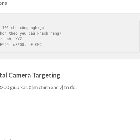
ons
 10° cho công nghiệp)

họn theo yêu cầu khách hàng)

r Lab, XYZ

tal Camera Targeting
0 giúp xác định chính xác vị trí đo.