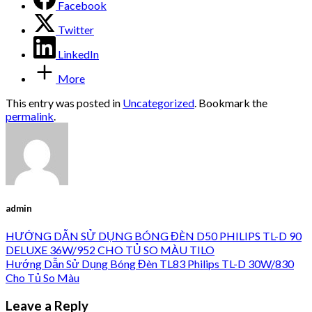
Facebook
Twitter
LinkedIn
More
This entry was posted in
Uncategorized
. Bookmark the
permalink
.
admin
HƯỚNG DẪN SỬ DỤNG BÓNG ĐÈN D50 PHILIPS TL-D 90
DELUXE 36W/952 CHO TỦ SO MÀU TILO
Hướng Dẫn Sử Dụng Bóng Đèn TL83 Philips TL-D 30W/830
Cho Tủ So Màu
Leave a Reply