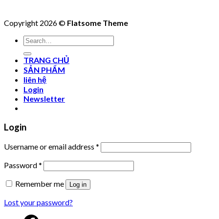
Copyright 2026 ©
Flatsome Theme
Search
for:
TRANG CHỦ
SẢN PHẨM
liên hệ
Login
Newsletter
Login
Username or email address
*
Password
*
Remember me
Log in
Lost your password?