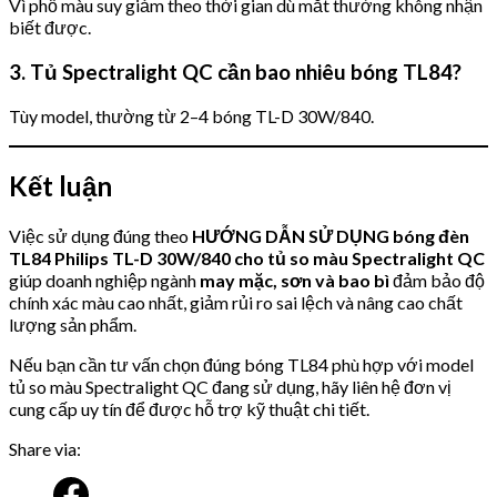
Vì phổ màu suy giảm theo thời gian dù mắt thường không nhận
biết được.
3. Tủ Spectralight QC cần bao nhiêu bóng TL84?
Tùy model, thường từ 2–4 bóng TL-D 30W/840.
Kết luận
Việc sử dụng đúng theo
HƯỚNG DẪN SỬ DỤNG bóng đèn
TL84 Philips TL-D 30W/840 cho tủ so màu Spectralight QC
giúp doanh nghiệp ngành
may mặc, sơn và bao bì
đảm bảo độ
chính xác màu cao nhất, giảm rủi ro sai lệch và nâng cao chất
lượng sản phẩm.
Nếu bạn cần tư vấn chọn đúng bóng TL84 phù hợp với model
tủ so màu Spectralight QC đang sử dụng, hãy liên hệ đơn vị
cung cấp uy tín để được hỗ trợ kỹ thuật chi tiết.
Share via: