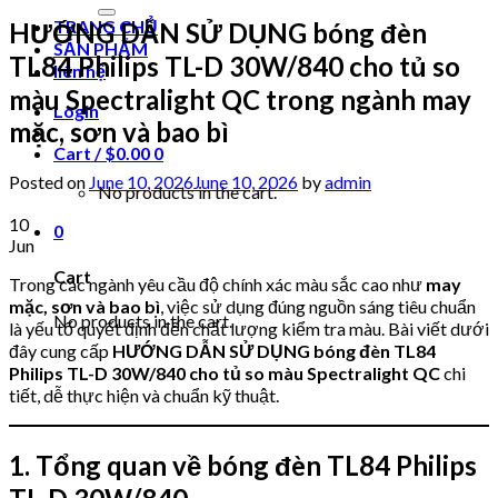
for:
TRANG CHỦ
HƯỚNG DẪN SỬ DỤNG bóng đèn
SẢN PHẨM
TL84 Philips TL-D 30W/840 cho tủ so
liên hệ
màu Spectralight QC trong ngành may
Login
mặc, sơn và bao bì
Cart /
$
0.00
0
Posted on
June 10, 2026
June 10, 2026
by
admin
No products in the cart.
10
0
Jun
Cart
Trong các ngành yêu cầu độ chính xác màu sắc cao như
may
mặc, sơn và bao bì
, việc sử dụng đúng nguồn sáng tiêu chuẩn
No products in the cart.
là yếu tố quyết định đến chất lượng kiểm tra màu. Bài viết dưới
đây cung cấp
HƯỚNG DẪN SỬ DỤNG bóng đèn TL84
Philips TL-D 30W/840 cho tủ so màu Spectralight QC
chi
tiết, dễ thực hiện và chuẩn kỹ thuật.
1. Tổng quan về bóng đèn TL84 Philips