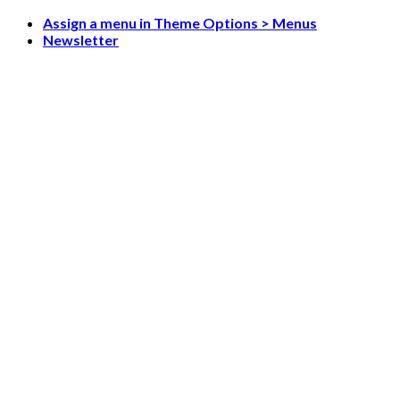
Skip
Assign a menu in Theme Options > Menus
to
Newsletter
content