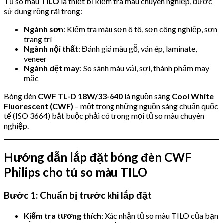
Tủ so màu
TILO
là thiết bị kiểm tra màu chuyên nghiệp, được
sử dụng rộng rãi trong:
Ngành sơn
: Kiểm tra màu sơn ô tô, sơn công nghiệp, sơn
trang trí
Ngành nội thất
: Đánh giá màu gỗ, ván ép, laminate,
veneer
Ngành dệt may
: So sánh màu vải, sợi, thành phẩm may
mặc
Bóng đèn
CWF TL-D 18W/33-640
là nguồn sáng
Cool White
Fluorescent (CWF)
– một trong những nguồn sáng chuẩn quốc
tế (ISO 3664) bắt buộc phải có trong mọi tủ so màu chuyên
nghiệp.
Hướng dẫn lắp đặt bóng đèn CWF
Philips cho tủ so màu TILO
Bước 1: Chuẩn bị trước khi lắp đặt
Kiểm tra tương thích
: Xác nhận tủ so màu TILO của bạn