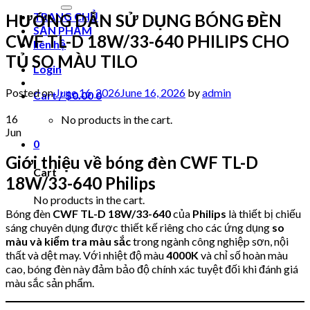
for:
TRANG CHỦ
HƯỚNG DẪN SỬ DỤNG BÓNG ĐÈN
SẢN PHẨM
CWF TL-D 18W/33-640 PHILIPS CHO
liên hệ
TỦ SO MÀU TILO
Login
Posted on
June 16, 2026
June 16, 2026
by
admin
Cart /
$
0.00
0
16
No products in the cart.
Jun
0
Giới thiệu về bóng đèn CWF TL-D
Cart
18W/33-640 Philips
No products in the cart.
Bóng đèn
CWF TL-D 18W/33-640
của
Philips
là thiết bị chiếu
sáng chuyên dụng được thiết kế riêng cho các ứng dụng
so
màu và kiểm tra màu sắc
trong ngành công nghiệp sơn, nội
thất và dệt may. Với nhiệt độ màu
4000K
và chỉ số hoàn màu
cao, bóng đèn này đảm bảo độ chính xác tuyệt đối khi đánh giá
màu sắc sản phẩm.