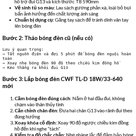
hỗ trợ đui G13 và kích thước T8 590mm
Vệ sinh tủ so màu
: Lau sạch gương phản xạ, loại bỏ bụi
bẩn ảnh hưởng đến chất lượng ánh sáng
Chuẩn bị dụng cụ
: Găng tay sạch để tránh dính vân tay
lên bóng đèn
Bước 2: Tháo bóng đèn cũ (nếu có)
Lưu ý quan trọng:

→ Tắt nguồn điện và đợi 5 phút để bóng đèn nguội hoàn 
toàn

→ Xoay nhẹ bóng đèn 90 độ theo chiều kim đồng hồ

Bước 3: Lắp bóng đèn CWF TL-D 18W/33-640
mới
Cầm bóng đèn đúng cách
: Nắm ở hai đầu đui, không
chạm vào thân thủy tinh
Căn chỉnh chân đèn
: Đưa hai chân G13 vào rãnh đui theo
đúng hướng
Xoay khóa cố định
: Xoay 90 độ ngược chiều kim đồng
hồ đến khi nghe “tách”
Kiểm tra độ chắc chắn
: Nhẹ nhàng lắc để đảm bảo bóng