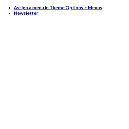
Skip
Assign a menu in Theme Options > Menus
to
Newsletter
content