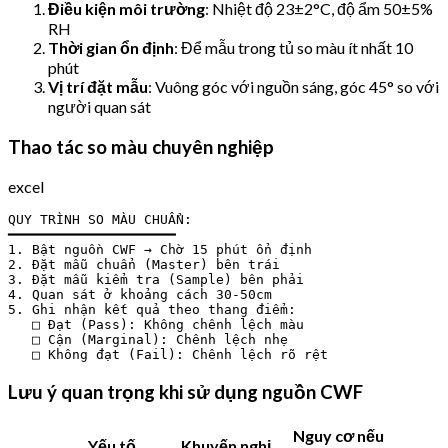
Điều kiện môi trường
: Nhiệt độ 23±2°C, độ ẩm 50±5%
RH
Thời gian ổn định
: Để mẫu trong tủ so màu ít nhất 10
phút
Vị trí đặt mẫu
: Vuông góc với nguồn sáng, góc 45° so với
người quan sát
Thao tác so màu chuyên nghiệp
excel
QUY TRÌNH SO MÀU CHUẨN:

━━━━━━━━━━━━━━━━━━━━━

1. Bật nguồn CWF → Chờ 15 phút ổn định

2. Đặt mẫu chuẩn (Master) bên trái

3. Đặt mẫu kiểm tra (Sample) bên phải  

4. Quan sát ở khoảng cách 30-50cm

5. Ghi nhận kết quả theo thang điểm:

   □ Đạt (Pass): Không chênh lệch màu

   □ Cận (Marginal): Chênh lệch nhẹ

Lưu ý quan trọng khi sử dụng nguồn CWF
Nguy cơ nếu
Yếu tố
Khuyến nghị