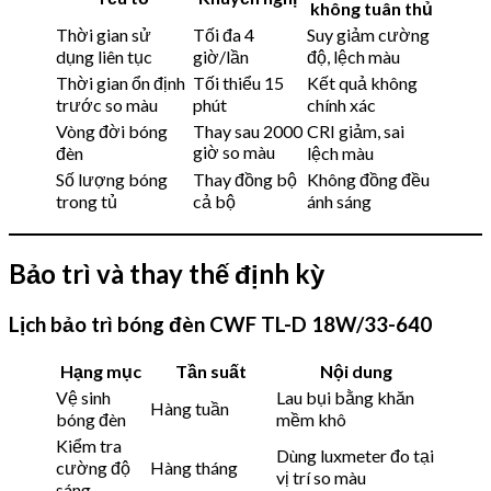
không tuân thủ
Thời gian sử
Tối đa 4
Suy giảm cường
dụng liên tục
giờ/lần
độ, lệch màu
Thời gian ổn định
Tối thiểu 15
Kết quả không
trước so màu
phút
chính xác
Vòng đời bóng
Thay sau 2000
CRI giảm, sai
giờ so màu
đèn
lệch màu
Số lượng bóng
Thay đồng bộ
Không đồng đều
trong tủ
cả bộ
ánh sáng
Bảo trì và thay thế định kỳ
Lịch bảo trì bóng đèn CWF TL-D 18W/33-640
Hạng mục
Tần suất
Nội dung
Vệ sinh
Lau bụi bằng khăn
Hàng tuần
bóng đèn
mềm khô
Kiểm tra
Dùng luxmeter đo tại
cường độ
Hàng tháng
vị trí so màu
sáng