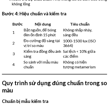
không lỏng
Bước 4: Hiệu chuẩn và kiểm tra
Bước
Nội dung
Tiêu chuẩn
Bật nguồn, để bóng
Không nhấp nháy,
1
đèn ổn định 15 phút
sáng đều
Đo cường độ sáng tại
1000-1500 lux (ISO
2
vị trí so màu
3664)
Kiểm tra đồng đều ánh
Sai lệch < 10% giữa
3
sáng
các điểm
So sánh với mẫu màu
Không có hiện
4
chuẩn
tượng metamerism
Quy trình sử dụng đúng chuẩn trong so
màu
Chuẩn bị mẫu kiểm tra