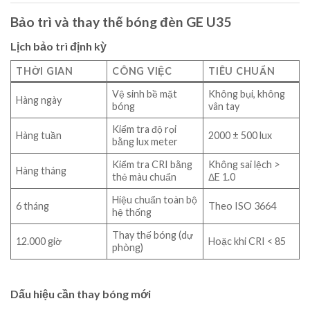
Bảo trì và thay thế bóng đèn GE U35
Lịch bảo trì định kỳ
THỜI GIAN
CÔNG VIỆC
TIÊU CHUẨN
Vệ sinh bề mặt
Không bụi, không
Hàng ngày
bóng
vân tay
Kiểm tra độ rọi
Hàng tuần
2000 ± 500 lux
bằng lux meter
Kiểm tra CRI bằng
Không sai lệch >
Hàng tháng
thẻ màu chuẩn
ΔE 1.0
Hiệu chuẩn toàn bộ
6 tháng
Theo ISO 3664
hệ thống
Thay thế bóng (dự
12.000 giờ
Hoặc khi CRI < 85
phòng)
Dấu hiệu cần thay bóng mới