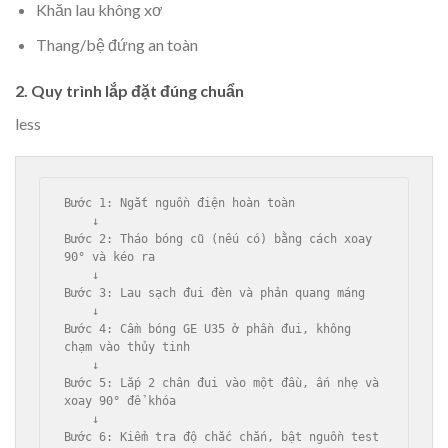
Khăn lau không xơ
Thang/bệ đứng an toàn
2. Quy trình lắp đặt đúng chuẩn
less
Bước 1: Ngắt nguồn điện hoàn toàn

    ↓

Bước 2: Tháo bóng cũ (nếu có) bằng cách xoay 
90° và kéo ra

    ↓

Bước 3: Lau sạch đui đèn và phản quang máng

    ↓

Bước 4: Cầm bóng GE U35 ở phần đui, không 
chạm vào thủy tinh

    ↓

Bước 5: Lắp 2 chân đui vào một đầu, ấn nhẹ và 
xoay 90° để khóa

    ↓
