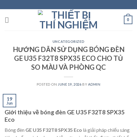
Skip
to
content
0
UNCATEGORIZED
HƯỚNG DẪN SỬ DỤNG BÓNG ĐÈN
GE U35 F32T8 SPX35 ECO CHO TỦ
SO MÀU VÀ PHÒNG QC
POSTED ON
JUNE 19, 2026
BY
ADMIN
19
Jun
Giới thiệu về bóng đèn GE U35 F32T8 SPX35
Eco
Bóng đèn
GE U35 F32T8 SPX35 Eco
là giải pháp chiếu sáng