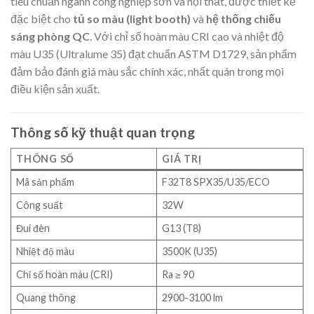
tiêu chuẩn ngành công nghiệp sơn và nội thất, được thiết kế
đặc biệt cho
tủ so màu (light booth)
và
hệ thống chiếu
sáng phòng QC
. Với chỉ số hoàn màu CRI cao và nhiệt độ
màu U35 (Ultralume 35) đạt chuẩn ASTM D1729, sản phẩm
đảm bảo đánh giá màu sắc chính xác, nhất quán trong mọi
điều kiện sản xuất.
Thông số kỹ thuật quan trọng
THÔNG SỐ
GIÁ TRỊ
Mã sản phẩm
F32T8 SPX35/U35/ECO
Công suất
32W
Đui đèn
G13 (T8)
Nhiệt độ màu
3500K (U35)
Chỉ số hoàn màu (CRI)
Ra ≥ 90
Quang thông
2900-3100 lm