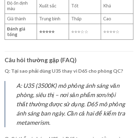
Độ ổn định
Xuất sắc
Tốt
Khá
màu
Giá thành
Trung bình
Thấp
Cao
Đánh giá
⭐⭐⭐⭐⭐
⭐⭐⭐☆☆
⭐⭐⭐⭐☆
tổng
Câu hỏi thường gặp (FAQ)
Q: Tại sao phải dùng U35 thay vì D65 cho phòng QC?
A: U35 (3500K) mô phỏng ánh sáng văn
phòng, siêu thị – nơi sản phẩm sơn/nội
thất thường được sử dụng. D65 mô phỏng
ánh sáng ban ngày. Cần cả hai để kiểm tra
metamerism.