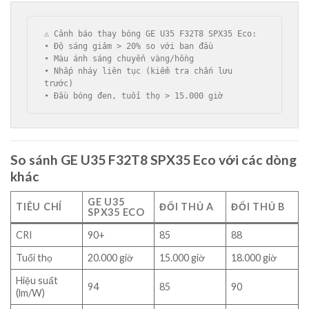
⚠️ Cảnh báo thay bóng GE U35 F32T8 SPX35 Eco:

• Độ sáng giảm > 20% so với ban đầu

• Màu ánh sáng chuyển vàng/hồng

• Nhấp nháy liên tục (kiểm tra chấn lưu 
trước)

So sánh GE U35 F32T8 SPX35 Eco với các dòng
khác
GE U35
TIÊU CHÍ
ĐỐI THỦ A
ĐỐI THỦ B
SPX35 ECO
CRI
90+
85
88
Tuổi thọ
20.000 giờ
15.000 giờ
18.000 giờ
Hiệu suất
94
85
90
(lm/W)