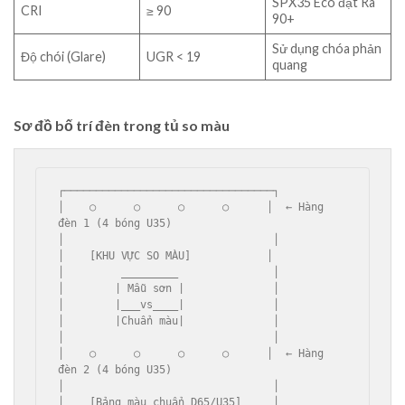
SPX35 Eco đạt Ra
CRI
≥ 90
90+
Sử dụng chóa phản
Độ chói (Glare)
UGR < 19
quang
Sơ đồ bố trí đèn trong tủ so màu
┌─────────────────────────────────┐

│    ○      ○      ○      ○      │  ← Hàng 
đèn 1 (4 bóng U35)

│                                 │

│    [KHU VỰC SO MÀU]            │

│         _________               │

│        | Mẫu sơn |              │

│        |___vs____|              │

│        |Chuẩn màu|              │

│                                 │

│    ○      ○      ○      ○      │  ← Hàng 
đèn 2 (4 bóng U35)

│                                 │

│    [Bảng màu chuẩn D65/U35]     │
