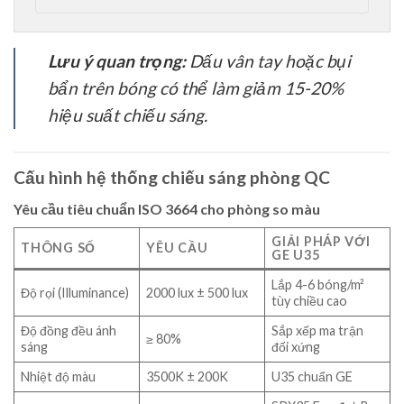
Lưu ý quan trọng:
Dấu vân tay hoặc bụi
bẩn trên bóng có thể làm giảm 15-20%
hiệu suất chiếu sáng.
Cấu hình hệ thống chiếu sáng phòng QC
Yêu cầu tiêu chuẩn ISO 3664 cho phòng so màu
GIẢI PHÁP VỚI
THÔNG SỐ
YÊU CẦU
GE U35
Lắp 4-6 bóng/m²
Độ rọi (Illuminance)
2000 lux ± 500 lux
tùy chiều cao
Độ đồng đều ánh
Sắp xếp ma trận
≥ 80%
sáng
đối xứng
Nhiệt độ màu
3500K ± 200K
U35 chuẩn GE