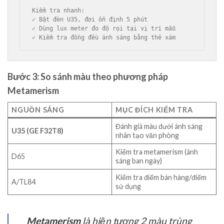
Kiểm tra nhanh:

✓ Bật đèn U35, đợi ổn định 5 phút

✓ Dùng lux meter đo độ rọi tại vị trí mẫu

Bước 3: So sánh màu theo phương pháp
Metamerism
NGUỒN SÁNG
MỤC ĐÍCH KIỂM TRA
Đánh giá màu dưới ánh sáng
U35 (GE F32T8)
nhân tạo văn phòng
Kiểm tra metamerism (ánh
D65
sáng ban ngày)
Kiểm tra điểm bán hàng/điểm
A/TL84
sử dụng
Metamerism
là hiện tượng 2 màu trùng