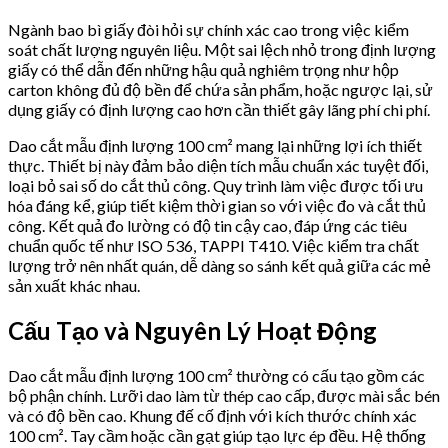
Ngành bao bì giấy đòi hỏi sự chính xác cao trong việc kiểm
soát chất lượng nguyên liệu. Một sai lệch nhỏ trong định lượng
giấy có thể dẫn đến những hậu quả nghiêm trọng như hộp
carton không đủ độ bền để chứa sản phẩm, hoặc ngược lại, sử
dụng giấy có định lượng cao hơn cần thiết gây lãng phí chi phí.
Dao cắt mẫu định lượng 100 cm² mang lại những lợi ích thiết
thực. Thiết bị này đảm bảo diện tích mẫu chuẩn xác tuyệt đối,
loại bỏ sai số do cắt thủ công. Quy trình làm việc được tối ưu
hóa đáng kể, giúp tiết kiệm thời gian so với việc đo và cắt thủ
công. Kết quả đo lường có độ tin cậy cao, đáp ứng các tiêu
chuẩn quốc tế như ISO 536, TAPPI T410. Việc kiểm tra chất
lượng trở nên nhất quán, dễ dàng so sánh kết quả giữa các mẻ
sản xuất khác nhau.
Cấu Tạo và Nguyên Lý Hoạt Động
Dao cắt mẫu định lượng 100 cm² thường có cấu tạo gồm các
bộ phận chính. Lưỡi dao làm từ thép cao cấp, được mài sắc bén
và có độ bền cao. Khung đế cố định với kích thước chính xác
100 cm². Tay cầm hoặc cần gạt giúp tạo lực ép đều. Hệ thống