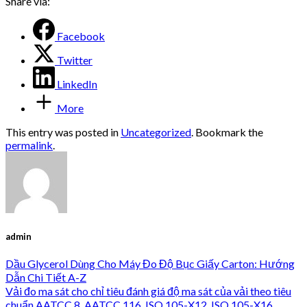
Share via:
Facebook
Twitter
LinkedIn
More
This entry was posted in
Uncategorized
. Bookmark the
permalink
.
admin
Dầu Glycerol Dùng Cho Máy Đo Độ Bục Giấy Carton: Hướng
Dẫn Chi Tiết A-Z
Vải đo ma sát cho chỉ tiêu đánh giá độ ma sát của vải theo tiêu
chuẩn AATCC 8, AATCC 116, ISO 105-X12, ISO 105-X16,