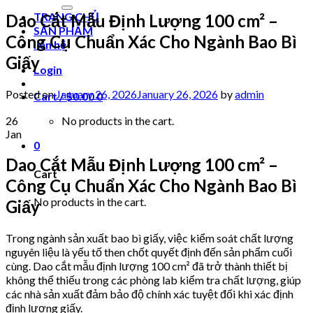
for:
TRANG CHỦ
Dao Cắt Mẫu Định Lượng 100 cm² –
SẢN PHẨM
Công Cụ Chuẩn Xác Cho Ngành Bao Bì
liên hệ
Giấy
Login
Posted on
January 26, 2026
January 26, 2026
by
admin
Cart /
$
0.00
0
26
No products in the cart.
Jan
0
Dao Cắt Mẫu Định Lượng 100 cm² –
Cart
Công Cụ Chuẩn Xác Cho Ngành Bao Bì
No products in the cart.
Giấy
Trong ngành sản xuất bao bì giấy, việc kiểm soát chất lượng
nguyên liệu là yếu tố then chốt quyết định đến sản phẩm cuối
cùng. Dao cắt mẫu định lượng 100 cm² đã trở thành thiết bị
không thể thiếu trong các phòng lab kiểm tra chất lượng, giúp
các nhà sản xuất đảm bảo độ chính xác tuyệt đối khi xác định
định lượng giấy.