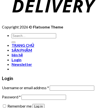
Copyright 2026 ©
Flatsome Theme
Search
for:
TRANG CHỦ
SẢN PHẨM
liên hệ
Login
Newsletter
Login
Username or email address
*
Password
*
Remember me
Log in