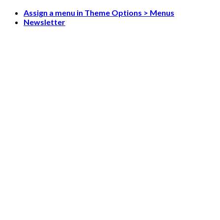
Skip
Assign a menu in Theme Options > Menus
to
Newsletter
content