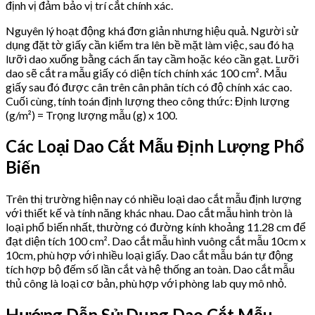
định vị đảm bảo vị trí cắt chính xác.
Nguyên lý hoạt động khá đơn giản nhưng hiệu quả. Người sử
dụng đặt tờ giấy cần kiểm tra lên bề mặt làm việc, sau đó hạ
lưỡi dao xuống bằng cách ấn tay cầm hoặc kéo cần gạt. Lưỡi
dao sẽ cắt ra mẫu giấy có diện tích chính xác 100 cm². Mẫu
giấy sau đó được cân trên cân phân tích có độ chính xác cao.
Cuối cùng, tính toán định lượng theo công thức: Định lượng
(g/m²) = Trọng lượng mẫu (g) x 100.
Các Loại Dao Cắt Mẫu Định Lượng Phổ
Biến
Trên thị trường hiện nay có nhiều loại dao cắt mẫu định lượng
với thiết kế và tính năng khác nhau. Dao cắt mẫu hình tròn là
loại phổ biến nhất, thường có đường kính khoảng 11.28 cm để
đạt diện tích 100 cm². Dao cắt mẫu hình vuông cắt mẫu 10cm x
10cm, phù hợp với nhiều loại giấy. Dao cắt mẫu bán tự động
tích hợp bộ đếm số lần cắt và hệ thống an toàn. Dao cắt mẫu
thủ công là loại cơ bản, phù hợp với phòng lab quy mô nhỏ.
Hướng Dẫn Sử Dụng Dao Cắt Mẫu