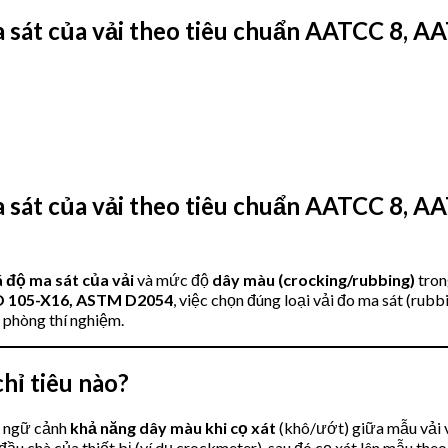
ma sát của vải theo tiêu chuẩn AATCC 8, 
ma sát của vải theo tiêu chuẩn AATCC 8, 
á độ ma sát của vải
và mức độ
dây màu (crocking/rubbing)
tron
SO 105-X16, ASTM D2054
, việc chọn đúng loại vải đo ma sát (rubb
 phòng thí nghiệm.
chỉ tiêu nào?
o ngữ cảnh
khả năng dây màu khi cọ xát
(khô/ướt) giữa mẫu vải v
đầu chà của thiết bị (ví dụ crockmeter), sau đó cọ xát lên mẫu the