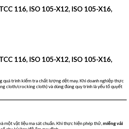
AATCC 116, ISO 105-X12, ISO 105-X16,
AATCC 116, ISO 105-X12, ISO 105-X16,
g quá trình kiểm tra chất lượng dệt may. Khi doanh nghiệp thực
ing cloth/crocking cloth) và dùng đúng quy trình là yếu tố quyết
à một vật liệu ma sát chuẩn. Khi thực hiện phép thử,
miếng vải
o số chu kỳ/lực/độ ẩm quy định.