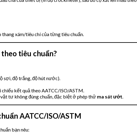
 thang xám/tiêu chí của từng tiêu chuẩn.
” theo tiêu chuẩn?
ộ sợi, độ trắng, độ hút nước).
đối chiếu kết quả theo AATCC/ISO/ASTM.
ì vật tư không đúng chuẩn, đặc biệt ở phép thử
ma sát ướt
.
êu chuẩn AATCC/ISO/ASTM
chuẩn bạn nêu: