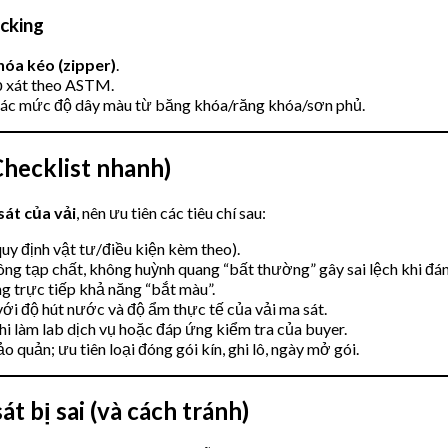
cking
hóa kéo (zipper)
.
ọ xát theo ASTM.
h xác mức độ dây màu từ băng khóa/răng khóa/sơn phủ.
Checklist nhanh)
sát của vải
, nên ưu tiên các tiêu chí sau:
y định vật tư/điều kiện kèm theo).
hông tạp chất, không huỳnh quang “bất thường” gây sai lệch khi đán
ng trực tiếp khả năng “bắt màu”.
với độ hút nước và độ ẩm thực tế của vải ma sát.
 khi làm lab dịch vụ hoặc đáp ứng kiểm tra của buyer.
o quản; ưu tiên loại đóng gói kín, ghi lô, ngày mở gói.
t bị sai (và cách tránh)