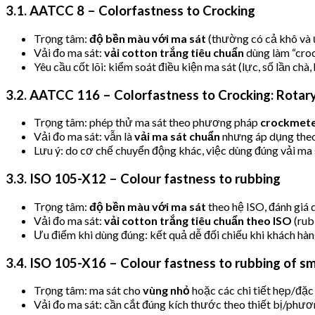
3.1. AATCC 8 – Colorfastness to Crocking
Trọng tâm:
độ bền màu với ma sát
(thường có cả khô và 
Vải đo ma sát:
vải cotton trắng tiêu chuẩn
dùng làm “croc
Yêu cầu cốt lõi: kiểm soát điều kiện ma sát (lực, số lần chà,
3.2. AATCC 116 – Colorfastness to Crocking: Rota
Trọng tâm: phép thử ma sát theo phương pháp
crockmete
Vải đo ma sát: vẫn là
vải ma sát chuẩn
nhưng áp dụng theo
Lưu ý: do cơ chế chuyển động khác, việc dùng đúng vải ma 
3.3. ISO 105-X12 – Colour fastness to rubbing
Trọng tâm:
độ bền màu với ma sát
theo hệ ISO, đánh giá 
Vải đo ma sát:
vải cotton trắng tiêu chuẩn theo ISO
(rub
Ưu điểm khi dùng đúng: kết quả dễ đối chiếu khi khách hàn
3.4. ISO 105-X16 – Colour fastness to rubbing of sm
Trọng tâm: ma sát cho
vùng nhỏ
hoặc các chi tiết hẹp/đặc t
Vải đo ma sát: cần cắt đúng kích thước theo thiết bị/phươ