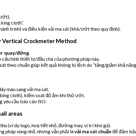
ướt).
king cloth”.
 hành trình) và điều kiện vải ma sát (khô/ướt theo quy định).
ry Vertical Crockmeter Method
r quay/đứng
.
 cấu hình thiết bị/đầu chà của phương pháp này.
sát theo chuẩn giúp kết quả không bị lệch do “tăng/giảm khả năng 
dây màu sang vải ma sát.
bing cloth), kiểm soát độ ẩm khi thử ướt.
g yêu cầu báo cáo ISO.
all areas
hù (ví dụ logo, hoạ tiết nhỏ, đường may, vị trí khó gá).
ng pháp vùng nhỏ, nhưng vẫn phải là
vải ma sát chuẩn
để đảm bả