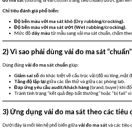
Chỉ tiêu đánh giá phổ biến:
Độ bền màu với ma sát khô (Dry rubbing/crocking).
Độ bền màu với ma sát ướt (Wet rubbing/crocking).
Mức độ
dây màu
từ mẫu sang vải ma sát chuẩn, chấm theo
2) Vì sao phải dùng vải đo ma sát “chuẩn
Dùng đúng
vải đo ma sát chuẩn
giúp:
Giảm sai số
do khác biệt về cấu trúc vải (độ xù lông, mật đ
Tăng độ lặp lại
giữa các lần thử và giữa các phòng lab.
Đáp ứng yêu cầu audit/khách hàng
(brand, buyer) khi 
Tránh tình trạng “kết quả đẹp bất thường” hoặc “bị fail” v
3) Ứng dụng vải đo ma sát theo các ti
Dưới đây là mối liên hệ phổ biến giữa
vải đo ma sát
và các tiêu 