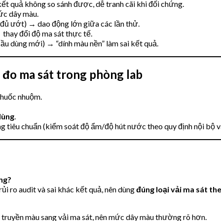
ết quả không so sánh được, dễ tranh cãi khi đối chứng.
ức dây màu.
đủ ướt) → dao động lớn giữa các lần thử.
 thay đổi độ ma sát thực tế.
ầu dùng mới) → “dính màu nền” làm sai kết quả.
i đo ma sát trong phòng lab
/thuốc nhuộm.
dùng
.
ng tiêu chuẩn (kiểm soát độ ẩm/độ hút nước theo quy định nội bộ 
ng?
ủi ro audit và sai khác kết quả, nên dùng
đúng loại vải ma sát th
 truyền màu sang vải ma sát, nên mức dây màu thường rõ hơn.