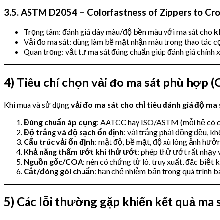
3.5. ASTM D2054 – Colorfastness of Zippers to Cro
Trọng tâm: đánh giá dây màu/độ bền màu với ma sát cho
k
Vải đo ma sát: dùng làm bề mặt nhận màu trong thao tác c
Quan trọng: vật tư ma sát đúng chuẩn giúp đánh giá chín
4) Tiêu chí chọn vải đo ma sát phù hợp (
Khi mua và sử dụng
vải đo ma sát cho chỉ tiêu đánh giá độ ma 
Đúng chuẩn áp dụng
: AATCC hay ISO/ASTM (mỗi hệ có qu
Độ trắng và độ sạch ổn định
: vải trắng phải đồng đều, k
Cấu trúc vải ổn định
: mật độ, bề mặt, độ xù lông ảnh hưở
Khả năng thấm ướt khi thử ướt
: phép thử ướt rất nhạy 
Nguồn gốc/COA
: nên có chứng từ lô, truy xuất, đặc biệt
Cắt/đóng gói chuẩn
: hạn chế nhiễm bẩn trong quá trình bả
5) Các lỗi thường gặp khiến kết quả ma sá