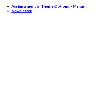
Skip
Assign a menu in Theme Options > Menus
to
Newsletter
content