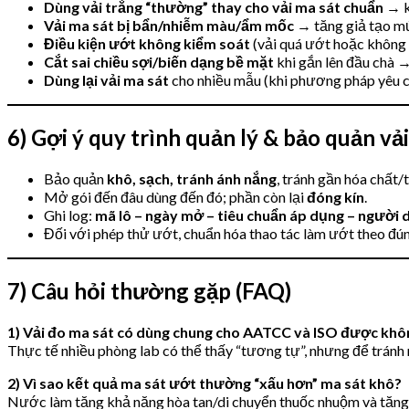
Dùng vải trắng “thường” thay cho vải ma sát chuẩn
→ k
Vải ma sát bị bẩn/nhiễm màu/ẩm mốc
→ tăng giả tạo m
Điều kiện ướt không kiểm soát
(vải quá ướt hoặc không 
Cắt sai chiều sợi/biến dạng bề mặt
khi gắn lên đầu chà →
Dùng lại vải ma sát
cho nhiều mẫu (khi phương pháp yêu c
6) Gợi ý quy trình quản lý & bảo quản vả
Bảo quản
khô, sạch, tránh ánh nắng
, tránh gần hóa chất
Mở gói đến đâu dùng đến đó; phần còn lại
đóng kín
.
Ghi log:
mã lô – ngày mở – tiêu chuẩn áp dụng – người 
Đối với phép thử ướt, chuẩn hóa thao tác làm ướt theo đú
7) Câu hỏi thường gặp (FAQ)
1) Vải đo ma sát có dùng chung cho AATCC và ISO được khô
Thực tế nhiều phòng lab có thể thấy “tương tự”, nhưng để tránh r
2) Vì sao kết quả ma sát ướt thường “xấu hơn” ma sát khô?
Nước làm tăng khả năng hòa tan/di chuyển thuốc nhuộm và tăng