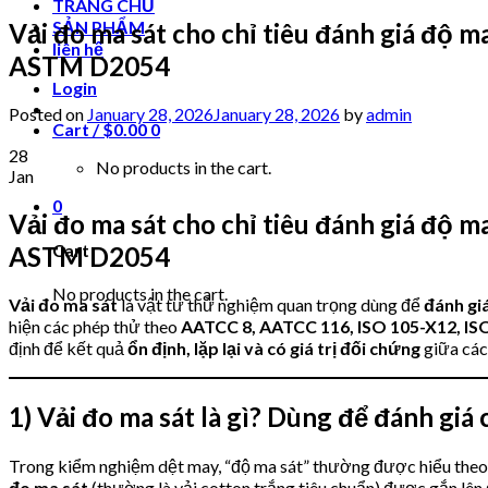
TRANG CHỦ
SẢN PHẨM
Vải đo ma sát cho chỉ tiêu đánh giá độ 
liên hệ
ASTM D2054
Login
Posted on
January 28, 2026
January 28, 2026
by
admin
Cart /
$
0.00
0
28
No products in the cart.
Jan
0
Vải đo ma sát cho chỉ tiêu đánh giá độ 
Cart
ASTM D2054
No products in the cart.
Vải đo ma sát
là vật tư thử nghiệm quan trọng dùng để
đánh gi
hiện các phép thử theo
AATCC 8, AATCC 116, ISO 105-X12, I
định để kết quả
ổn định, lặp lại và có giá trị đối chứng
giữa các
1) Vải đo ma sát là gì? Dùng để đánh giá 
Trong kiểm nghiệm dệt may, “độ ma sát” thường được hiểu the
đo ma sát
(thường là vải cotton trắng tiêu chuẩn) được gắn lên 