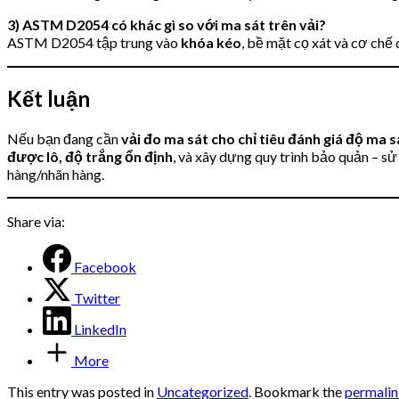
3) ASTM D2054 có khác gì so với ma sát trên vải?
ASTM D2054 tập trung vào
khóa kéo
, bề mặt cọ xát và cơ chế
Kết luận
Nếu bạn đang cần
vải đo ma sát cho chỉ tiêu đánh giá độ ma s
được lô, độ trắng ổn định
, và xây dựng quy trình bảo quản – 
hàng/nhãn hàng.
Share via:
Facebook
Twitter
LinkedIn
More
This entry was posted in
Uncategorized
. Bookmark the
permali