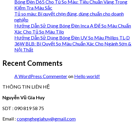
Bóng Đèn D65 Cho Tủ So Màu: Tiêu Chuẩn Vàng Trong
Kiểm Tra Màu Sắc
Tủ so màu: Bí quyết chọn đúng, dùng chuẩn cho doanh
nghiệp
Hướng Dẫn Sử Dụng Bóng Đèn Inca A Để So Màu Chuẩn
Xác Cho Tủ So Màu Tilo
Hướng Dẫn Sử Dụng Bóng Đèn UV So Màu Philips TL-D
36W BLB: Bí Quyết So Màu Chuẩn Xác Cho Ngành Sơn &
Nội Thất
Recent Comments
A WordPress Commenter
on
Hello world!
THÔNG TIN LIÊN HỆ
Nguyễn Vũ Gia Huy
SDT : 090 819 58 75
Email :
congnghegiahuy@gmail.com