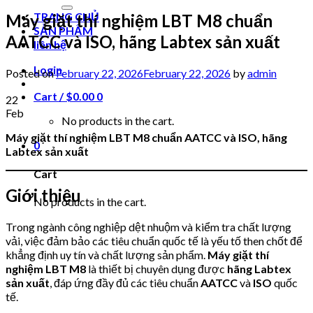
for:
TRANG CHỦ
Máy giặt thí nghiệm LBT M8 chuẩn
SẢN PHẨM
AATCC và ISO, hãng Labtex sản xuất
liên hệ
Login
Posted on
February 22, 2026
February 22, 2026
by
admin
Cart /
$
0.00
0
22
Feb
No products in the cart.
Máy giặt thí nghiệm LBT M8 chuẩn AATCC và ISO, hãng
0
Labtex sản xuất
Cart
Giới thiệu
No products in the cart.
Trong ngành công nghiệp dệt nhuộm và kiểm tra chất lượng
vải, việc đảm bảo các tiêu chuẩn quốc tế là yếu tố then chốt để
khẳng định uy tín và chất lượng sản phẩm.
Máy giặt thí
nghiệm LBT M8
là thiết bị chuyên dụng được
hãng Labtex
sản xuất
, đáp ứng đầy đủ các tiêu chuẩn
AATCC
và
ISO
quốc
tế.