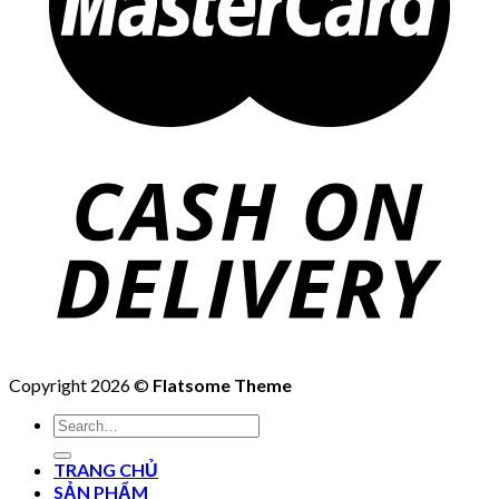
Copyright 2026 ©
Flatsome Theme
Search
for:
TRANG CHỦ
SẢN PHẨM