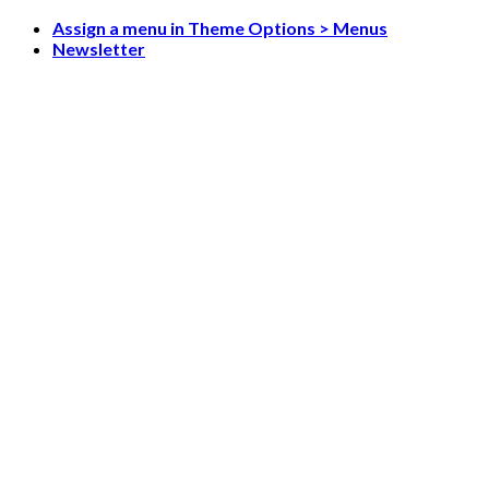
Skip
Assign a menu in Theme Options > Menus
to
Newsletter
content