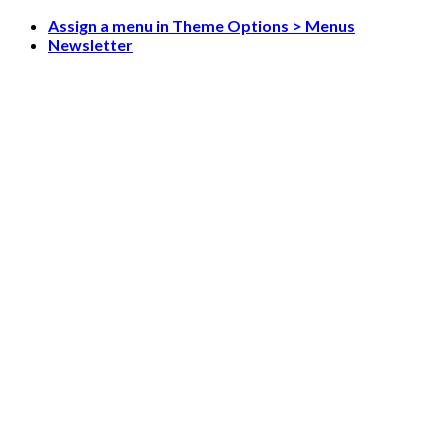
Skip
Assign a menu in Theme Options > Menus
to
Newsletter
content