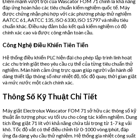
Điểm mạnh vượt trội của Wascator FOM 71 chính là khả năng
đáp ứng hoàn hảo các tiêu chuẩn kiểm nghiệm quốc tế. Máy
được chứng nhận phù hợp với các phương pháp thử nghiệm
AATCC 61, AATCC 135, ISO 6330, ISO 15797 và nhiều tiêu
chuẩn khác. Điều này đảm bảo kết quả kiểm nghiệm có độ
chính xác cao và được công nhận toàn cầu.
Công Nghệ Điều Khiển Tiên Tiến
Hệ thống điều khiển PLC hiện đại cho phép lập trình linh hoạt
các chu trình giặt theo yêu cầu cụ thể của từng tiêu chuẩn thử
nghiệm. Màn hình cảm ứng trực quan giúp người vận hành dễ
dàng thiết lập thông số như nhiệt độ, tốc độ quay, thời gian giặt
và mức nước một cách chính xác.
Thông Số Kỹ Thuật Chi Tiết
Máy giặt Electrolux Wascator FOM 71 sở hữu các thông số kỹ
thuật ấn tượng phục vụ tối ưu cho công tác kiểm nghiệm. Dung
tích lồng giặt 71 lít với khả năng chứa tải trọng từ 1-7 kg vải
khô. Tốc độ vắt có thể điều chỉnh từ 0-1000 vòng/phút, đáp
ứng đa dạng yêu cầu thử nghiệm. Hệ thống gia nhiệt công suất