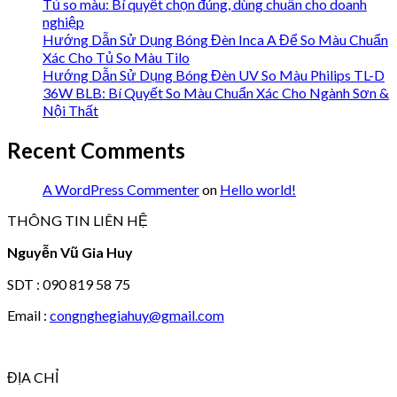
Tủ so màu: Bí quyết chọn đúng, dùng chuẩn cho doanh
nghiệp
Hướng Dẫn Sử Dụng Bóng Đèn Inca A Để So Màu Chuẩn
Xác Cho Tủ So Màu Tilo
Hướng Dẫn Sử Dụng Bóng Đèn UV So Màu Philips TL-D
36W BLB: Bí Quyết So Màu Chuẩn Xác Cho Ngành Sơn &
Nội Thất
Recent Comments
A WordPress Commenter
on
Hello world!
THÔNG TIN LIÊN HỆ
Nguyễn Vũ Gia Huy
SDT : 090 819 58 75
Email :
congnghegiahuy@gmail.com
ĐỊA CHỈ