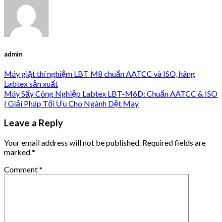
admin
Máy giặt thí nghiệm LBT M8 chuẩn AATCC và ISO, hãng
Labtex sản xuất
Máy Sấy Công Nghiệp Labtex LBT-M6D: Chuẩn AATCC & ISO
| Giải Pháp Tối Ưu Cho Ngành Dệt May
Leave a Reply
Your email address will not be published.
Required fields are
marked
*
Comment
*