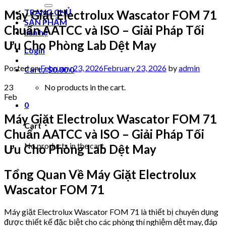
for:
TRANG CHỦ
Máy Giặt Electrolux Wascator FOM 71
SẢN PHẨM
Chuẩn AATCC và ISO – Giải Pháp Tối
liên hệ
Ưu Cho Phòng Lab Dệt May
Login
Posted on
February 23, 2026
February 23, 2026
by
admin
Cart /
$
0.00
0
23
No products in the cart.
Feb
0
Máy Giặt Electrolux Wascator FOM 71
Cart
Chuẩn AATCC và ISO – Giải Pháp Tối
No products in the cart.
Ưu Cho Phòng Lab Dệt May
Tổng Quan Về Máy Giặt Electrolux
Wascator FOM 71
Máy giặt Electrolux Wascator FOM 71 là thiết bị chuyên dụng
được thiết kế đặc biệt cho các phòng thí nghiệm dệt may, đáp