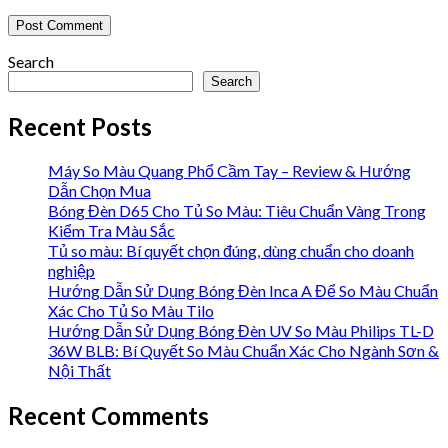
Search
Search
Recent Posts
Máy So Màu Quang Phổ Cầm Tay – Review & Hướng
Dẫn Chọn Mua
Bóng Đèn D65 Cho Tủ So Màu: Tiêu Chuẩn Vàng Trong
Kiểm Tra Màu Sắc
Tủ so màu: Bí quyết chọn đúng, dùng chuẩn cho doanh
nghiệp
Hướng Dẫn Sử Dụng Bóng Đèn Inca A Để So Màu Chuẩn
Xác Cho Tủ So Màu Tilo
Hướng Dẫn Sử Dụng Bóng Đèn UV So Màu Philips TL-D
36W BLB: Bí Quyết So Màu Chuẩn Xác Cho Ngành Sơn &
Nội Thất
Recent Comments