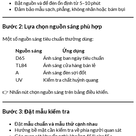
Bật nguồn và để đèn ổn định từ 5–10 phút
Đảm bảo mẫu sạch, phẳng, không nhăn hoặc bám bụi
Bước 2: Lựa chọn nguồn sáng phù hợp
Một số nguồn sáng tiêu chuẩn thường dùng:
Nguồn sáng
Ứng dụng
D65
Ánh sáng ban ngày tiêu chuẩn
TL84
Ánh sáng cửa hàng bán lẻ
A
Ánh sáng đèn sợi đốt
UV
Kiểm tra chất huỳnh quang
👉 Nhấn nút chọn nguồn sáng trên bảng điều khiển.
Bước 3: Đặt mẫu kiểm tra
Đặt
mẫu chuẩn và mẫu thử cạnh nhau
Hướng bề mặt cần kiểm tra về phía người quan sát
Góc quan sát khuyến nghị: khoảng
45^\circ
45∘