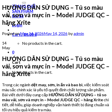
for:
TRANG CHỦ
HƯỚNG DẪN SỬ DỤNG – Tủ so màu
SẢN PHẨM
vải, sơn và mực in – Model JUDGE QC –
liên hệ
hãng Xrite
Login
Posted on
May 14, 2026
May 14, 2026
by
admin
Cart /
$
0.00
0
14
No products in the cart.
May
0
HƯỚNG DẪN SỬ DỤNG – Tủ so màu
Cart
vải, sơn và mực in – Model JUDGE QC –
No products in the cart.
hãng Xrite
Trong các ngành
dệt may, sơn, in ấn và bao bì
, việc kiểm soát
màu sắc chính xác là yếu tố quyết định chất lượng sản phẩm.
Bài viết dưới đây cung cấp
HƯỚNG DẪN SỬ DỤNG – tủ so
màu vải, sơn và mực in – Model JUDGE QC – hãng Xrite
chi
tiết, dễ hiểu, giúp doanh nghiệp vận hành thiết bị đúng chuẩn và
tối ưu hiệu quả kiểm tra màu.