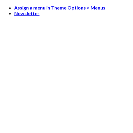
Skip
Assign a menu in Theme Options > Menus
to
Newsletter
content