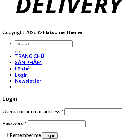
Copyright 2026 ©
Flatsome Theme
Search
for:
TRANG CHỦ
SẢN PHẨM
liên hệ
Login
Newsletter
Login
Username or email address
*
Password
*
Remember me
Log in