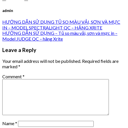
admin
HƯỚNG DẪN SỬ DỤNG TỦ SO MÀU VẢI, SƠN VÀ MỰC
IN – MODEL SPECTRALIGHT QC – HÃNG XRITE
HƯỚNG DẪN SỬ DỤNG – Tủ so màu vải, sơn và mực in –
Model JUDGE QC – hãng Xrite
Leave a Reply
Your email address will not be published.
Required fields are
marked
*
Comment
*
Name
*