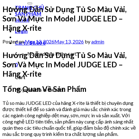
for:
TRANG CHỦ
Hướng Dẫn Sử Dụng Tủ So Màu Vải,
SẢN PHẨM
Sơn Và Mực In Model JUDGE LED –
liên hệ
Hãng X-rite
Login
Posted on
May 13, 2026
May 13, 2026
by
admin
Cart /
$
0.00
0
Hướng Dẫn Sử Dụng Tủ So Màu Vải,
No products in the cart.
Sơn Và Mực In Model JUDGE LED –
0
Hãng X-rite
Cart
Tổng Quan Về Sản Phẩm
No products in the cart.
Tủ so màu JUDGE LED của hãng X-rite là thiết bị chuyên dụng
được thiết kế để so sánh và đánh giá màu sắc chính xác trong
các ngành công nghiệp dệt may, sơn, mực in và sản xuất. Với
công nghệ LED tiên tiến, sản phẩm này cung cấp ánh sáng nhất
quán theo các tiêu chuẩn quốc tế, giúp đảm bảo độ chính xác về
màu sắc trong quy trình kiểm tra chất lượng sản phẩm.