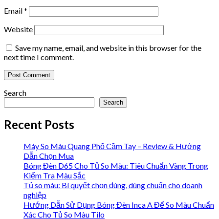
Email
*
Website
Save my name, email, and website in this browser for the
next time I comment.
Search
Search
Recent Posts
Máy So Màu Quang Phổ Cầm Tay – Review & Hướng
Dẫn Chọn Mua
Bóng Đèn D65 Cho Tủ So Màu: Tiêu Chuẩn Vàng Trong
Kiểm Tra Màu Sắc
Tủ so màu: Bí quyết chọn đúng, dùng chuẩn cho doanh
nghiệp
Hướng Dẫn Sử Dụng Bóng Đèn Inca A Để So Màu Chuẩn
Xác Cho Tủ So Màu Tilo