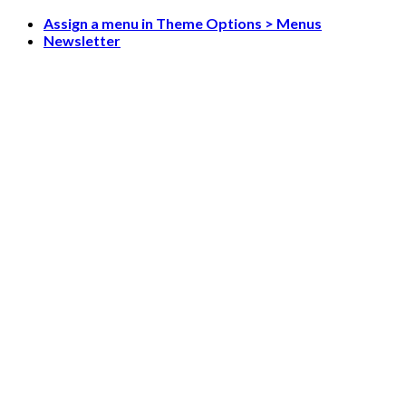
Skip
Assign a menu in Theme Options > Menus
to
Newsletter
content