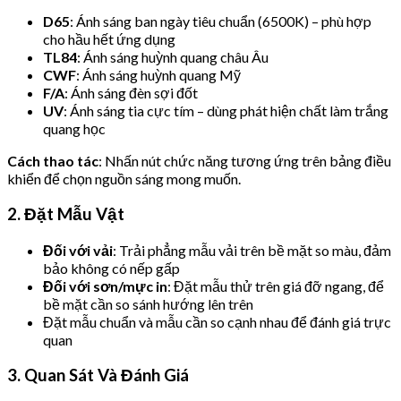
D65
: Ánh sáng ban ngày tiêu chuẩn (6500K) – phù hợp
cho hầu hết ứng dụng
TL84
: Ánh sáng huỳnh quang châu Âu
CWF
: Ánh sáng huỳnh quang Mỹ
F/A
: Ánh sáng đèn sợi đốt
UV
: Ánh sáng tia cực tím – dùng phát hiện chất làm trắng
quang học
Cách thao tác
: Nhấn nút chức năng tương ứng trên bảng điều
khiển để chọn nguồn sáng mong muốn.
2. Đặt Mẫu Vật
Đối với vải
: Trải phẳng mẫu vải trên bề mặt so màu, đảm
bảo không có nếp gấp
Đối với sơn/mực in
: Đặt mẫu thử trên giá đỡ ngang, để
bề mặt cần so sánh hướng lên trên
Đặt mẫu chuẩn và mẫu cần so cạnh nhau để đánh giá trực
quan
3. Quan Sát Và Đánh Giá