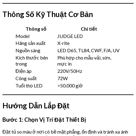
Thông Số Kỹ Thuật Cơ Bản
Thông số
Chi tiết
Model
JUDGE LED
Hãng sản xuất
X-rite
Nguồn sáng
LED D65, TL84, CWF, F/A, UV
Kích thước bên
Phù hợp cho mẫu vải, sơn,
trong
mực in
Điện áp
220V/50Hz
Công suất
72W
Tuổi thọ LED
>50.000 giờ
Hướng Dẫn Lắp Đặt
Bước 1: Chọn Vị Trí Đặt Thiết Bị
Đặt tủ so màu ở nơi có bề mặt phẳng, ổn định và tránh xa ánh