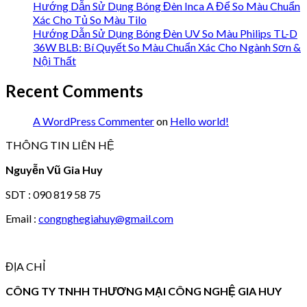
Hướng Dẫn Sử Dụng Bóng Đèn Inca A Để So Màu Chuẩn
Xác Cho Tủ So Màu Tilo
Hướng Dẫn Sử Dụng Bóng Đèn UV So Màu Philips TL-D
36W BLB: Bí Quyết So Màu Chuẩn Xác Cho Ngành Sơn &
Nội Thất
Recent Comments
A WordPress Commenter
on
Hello world!
THÔNG TIN LIÊN HỆ
Nguyễn Vũ Gia Huy
SDT : 090 819 58 75
Email :
congnghegiahuy@gmail.com
ĐỊA CHỈ
CÔNG TY TNHH THƯƠNG MẠI CÔNG NGHỆ GIA HUY