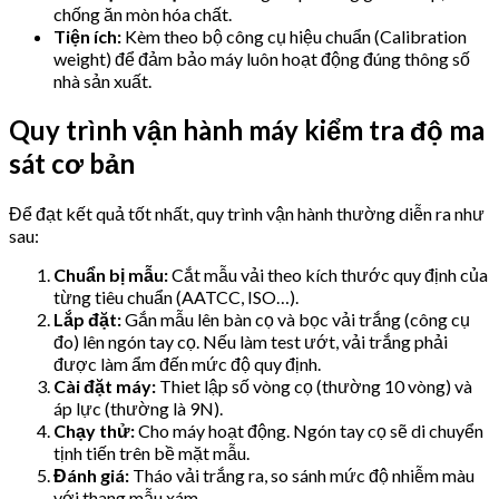
chống ăn mòn hóa chất.
Tiện ích:
Kèm theo bộ công cụ hiệu chuẩn (Calibration
weight) để đảm bảo máy luôn hoạt động đúng thông số
nhà sản xuất.
Quy trình vận hành máy kiểm tra độ ma
sát cơ bản
Để đạt kết quả tốt nhất, quy trình vận hành thường diễn ra như
sau:
Chuẩn bị mẫu:
Cắt mẫu vải theo kích thước quy định của
từng tiêu chuẩn (AATCC, ISO…).
Lắp đặt:
Gắn mẫu lên bàn cọ và bọc vải trắng (công cụ
đo) lên ngón tay cọ. Nếu làm test ướt, vải trắng phải
được làm ẩm đến mức độ quy định.
Cài đặt máy:
Thiet lập số vòng cọ (thường 10 vòng) và
áp lực (thường là 9N).
Chạy thử:
Cho máy hoạt động. Ngón tay cọ sẽ di chuyển
tịnh tiến trên bề mặt mẫu.
Đánh giá:
Tháo vải trắng ra, so sánh mức độ nhiễm màu
với thang mẫu xám.