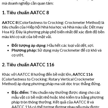
mà doanh nghiệp cần quan tâm:
1. Tiêu chuẩn AATCC 8
AATCC 8
(Colorfastness to Crocking: Crockmeter Method) là
tiêu chuẩn của Hiệp hội Nhà hóa học và Nhà màu sắc Dệt may
Hoa Kỳ. Đây là phương pháp phổ biến nhất để xác định độ bền
màu khi cọ xát của bề mặt vải.
Đối tượng áp dụng:
Hầu hết các loại vải dệt, sợi.
Phương pháp:
Sử dụng máy Crockmeter để cọ khô và
cọ ướt.
2. Tiêu chuẩn AATCC 116
Khác với AATCC 8 hướng đến bề mặt lớn,
AATCC 116
(Colorfastness to Crocking: Rotary Vertical Crockmeter
Method) áp dụng phương pháp ma sát dọc trục thẳng đứng.
Đặc điểm:
Tiêu chuẩn này thường được dùng cho các
mẫu vật có bề mặt nhỏ hoặc khó kiểm tra bằng phương
pháp tròn thông thường. Kết quả của AATCC 8 và
AATCC 116 có thể tương đương nhau nếu máy được