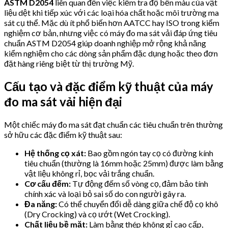
ASTM D2054
liên quan đến việc kiểm tra độ bền màu của vật
liệu dệt khi tiếp xúc với các loại hóa chất hoặc môi trường ma
sát cụ thể. Mặc dù ít phổ biến hơn AATCC hay ISO trong kiểm
nghiệm cơ bản, nhưng việc có máy đo ma sát vải đáp ứng tiêu
chuẩn ASTM D2054 giúp doanh nghiệp mở rộng khả năng
kiểm nghiệm cho các dòng sản phẩm đặc dụng hoặc theo đơn
đặt hàng riêng biệt từ thị trường Mỹ.
Cấu tạo và đặc điểm kỹ thuật của máy
đo ma sát vải hiện đại
Một chiếc máy đo ma sát đạt chuẩn các tiêu chuẩn trên thường
sở hữu các đặc điểm kỹ thuật sau:
Hệ thống cọ xát:
Bao gồm ngón tay cọ có đường kính
tiêu chuẩn (thường là 16mm hoặc 25mm) được làm bằng
vật liệu không rỉ, bọc vải trắng chuẩn.
Cơ cấu đếm:
Tự động đếm số vòng cọ, đảm bảo tính
chính xác và loại bỏ sai số do con người gây ra.
Đa năng:
Có thể chuyển đổi dễ dàng giữa chế độ cọ khô
(Dry Crocking) và cọ ướt (Wet Crocking).
Chất liệu bề mặt:
Làm bằng thép không gỉ cao cấp,