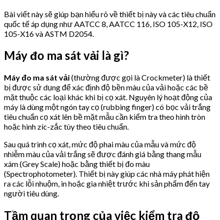
Bài viết này sẽ giúp bạn hiểu rõ về thiết bị này và các tiêu chuẩn
quốc tế áp dụng như AATCC 8, AATCC 116, ISO 105-X12, ISO
105-X16 và ASTM D2054.
Máy đo ma sát vải là gì?
Máy đo ma sát vải
(thường được gọi là Crockmeter) là thiết
bị được sử dụng để xác định độ bền màu của vải hoặc các bề
mặt thuộc các loại khác khi bị cọ xát. Nguyên lý hoạt động của
máy là dùng một ngón tay cọ (rubbing finger) có bọc vải trắng
tiêu chuẩn cọ xát lên bề mặt mẫu cần kiểm tra theo hình tròn
hoặc hình zíc-zắc tùy theo tiêu chuẩn.
Sau quá trình cọ xát, mức độ phai màu của mẫu và mức độ
nhiễm màu của vải trắng sẽ được đánh giá bằng thang mẫu
xám (Grey Scale) hoặc bằng thiết bị đo màu
(Spectrophotometer). Thiết bị này giúp các nhà máy phát hiện
ra các lỗi nhuộm, in hoặc gia nhiệt trước khi sản phẩm đến tay
người tiêu dùng.
Tầm quan trọng của việc kiểm tra độ