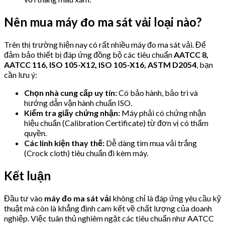
Nên mua máy đo ma sát vải loại nào?
Trên thị trường hiện nay có rất nhiều máy đo ma sát vải. Để
đảm bảo thiết bị đáp ứng đồng bộ các tiêu chuẩn
AATCC 8,
AATCC 116, ISO 105-X12, ISO 105-X16, ASTM D2054
, bạn
cần lưu ý:
Chọn nhà cung cấp uy tín:
Có bảo hành, bảo trì và
hướng dẫn vận hành chuẩn ISO.
Kiểm tra giấy chứng nhận:
Máy phải có chứng nhận
hiệu chuẩn (Calibration Certificate) từ đơn vị có thẩm
quyền.
Các linh kiện thay thế:
Dễ dàng tìm mua vải trắng
(Crock cloth) tiêu chuẩn đi kèm máy.
Kết luận
Đầu tư vào
máy đo ma sát vải
không chỉ là đáp ứng yêu cầu kỹ
thuật mà còn là khẳng định cam kết về chất lượng của doanh
nghiệp. Việc tuân thủ nghiêm ngặt các tiêu chuẩn như AATCC