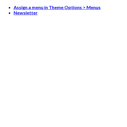
Skip
Assign a menu in Theme Options > Menus
to
Newsletter
content