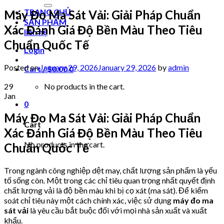
for:
TRANG CHỦ
Máy Đo Ma Sát Vải: Giải Pháp Chuẩn
SẢN PHẨM
Xác Đánh Giá Độ Bền Màu Theo Tiêu
liên hệ
Chuẩn Quốc Tế
Login
Posted on
January 29, 2026
January 29, 2026
by
admin
Cart /
$
0.00
0
29
No products in the cart.
Jan
0
Máy Đo Ma Sát Vải: Giải Pháp Chuẩn
Cart
Xác Đánh Giá Độ Bền Màu Theo Tiêu
No products in the cart.
Chuẩn Quốc Tế
Trong ngành công nghiệp dệt may, chất lượng sản phẩm là yếu
tố sống còn. Một trong các chỉ tiêu quan trọng nhất quyết định
chất lượng vải là độ bền màu khi bị cọ xát (ma sát). Để kiểm
soát chỉ tiêu này một cách chính xác, việc sử dụng
máy đo ma
sát vải
là yêu cầu bắt buộc đối với mọi nhà sản xuất và xuất
khẩu.