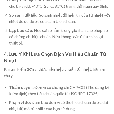
chuẩn (ví dụ: -40°C, 25°C, 85°C) trong thời gian quy định.
So sánh dữ liệu:
So sánh nhiệt độ hiển thị của
tủ nhiệt
với
nhiệt độ đo được của cảm biến chuẩn.
Lập báo cáo:
Nếu sai số nằm trong giới hạn cho phép, sẽ
có chứng chỉ hiệu chuẩn. Nếu không, cần điều chỉnh lại
thiết bị.
4. Lưu Ý Khi Lựa Chọn Dịch Vụ Hiệu Chuẩn Tủ
Nhiệt
Khi tìm kiếm đơn vị thực hiện
hiệu chuẩn tủ nhiệt
, bạn nên
chú ý:
Thẩm quyền:
Đơn vị có chứng chỉ CAP/CO (Thẻ đăng ký
kiểm định) theo tiêu chuẩn quốc tế (ISO/IEC 17025).
Phạm vi đo:
Đảm bảo đơn vị có thể hiệu chuẩn được dải
nhiệt độ mà
tủ nhiệt
của bạn sử dụng.