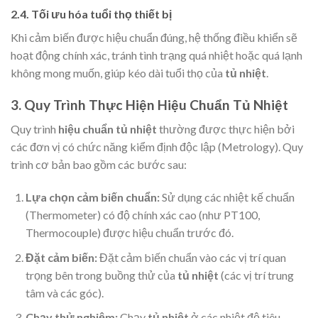
2.4. Tối ưu hóa tuổi thọ thiết bị
Khi cảm biến được hiệu chuẩn đúng, hệ thống điều khiển sẽ
hoạt động chính xác, tránh tình trạng quá nhiệt hoặc quá lạnh
không mong muốn, giúp kéo dài tuổi thọ của
tủ nhiệt
.
3. Quy Trình Thực Hiện Hiệu Chuẩn Tủ Nhiệt
Quy trình
hiệu chuẩn tủ nhiệt
thường được thực hiện bởi
các đơn vị có chức năng kiểm định độc lập (Metrology). Quy
trình cơ bản bao gồm các bước sau:
Lựa chọn cảm biến chuẩn:
Sử dụng các nhiệt kế chuẩn
(Thermometer) có độ chính xác cao (như PT100,
Thermocouple) được hiệu chuẩn trước đó.
Đặt cảm biến:
Đặt cảm biến chuẩn vào các vị trí quan
trọng bên trong buồng thử của
tủ nhiệt
(các vị trí trung
tâm và các góc).
Chạy thử nghiệm:
Chạy
tủ nhiệt
ở các nhiệt độ tiêu