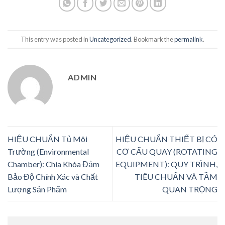
This entry was posted in
Uncategorized
. Bookmark the
permalink
.
ADMIN
HIỆU CHUẨN Tủ Môi
HIỆU CHUẨN THIẾT BỊ CÓ
Trường (Environmental
CƠ CẤU QUAY (ROTATING
Chamber): Chìa Khóa Đảm
EQUIPMENT): QUY TRÌNH,
Bảo Độ Chính Xác và Chất
TIÊU CHUẨN VÀ TẦM
Lượng Sản Phẩm
QUAN TRỌNG