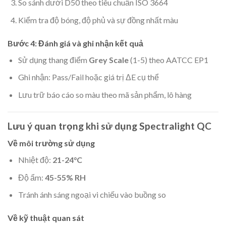
So sánh dưới D50 theo tiêu chuẩn ISO 3664
Kiểm tra độ bóng, độ phủ và sự đồng nhất màu
Bước 4: Đánh giá và ghi nhận kết quả
Sử dụng thang điểm
Grey Scale
(1-5) theo AATCC EP1
Ghi nhận: Pass/Fail hoặc giá trị ΔE cụ thể
Lưu trữ báo cáo so màu theo mã sản phẩm, lô hàng
Lưu ý quan trọng khi sử dụng Spectralight QC
Về môi trường sử dụng
Nhiệt độ:
21-24°C
Độ ẩm:
45-55% RH
Tránh ánh sáng ngoại vi chiếu vào buồng so
Về kỹ thuật quan sát