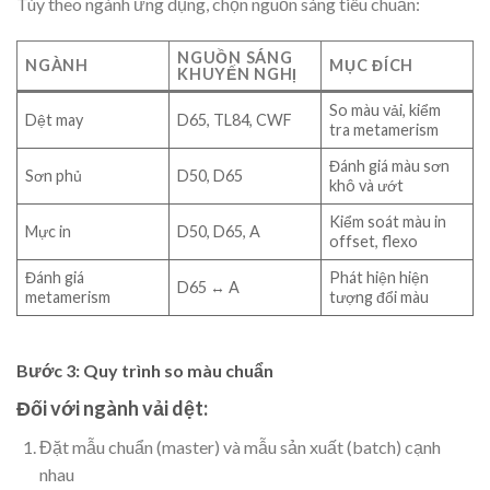
Tùy theo ngành ứng dụng, chọn nguồn sáng tiêu chuẩn:
NGUỒN SÁNG
NGÀNH
MỤC ĐÍCH
KHUYẾN NGHỊ
So màu vải, kiểm
Dệt may
D65, TL84, CWF
tra metamerism
Đánh giá màu sơn
Sơn phủ
D50, D65
khô và ướt
Kiểm soát màu in
Mực in
D50, D65, A
offset, flexo
Đánh giá
Phát hiện hiện
D65 ↔ A
metamerism
tượng đổi màu
Bước 3: Quy trình so màu chuẩn
Đối với ngành vải dệt:
Đặt mẫu chuẩn (master) và mẫu sản xuất (batch) cạnh
nhau