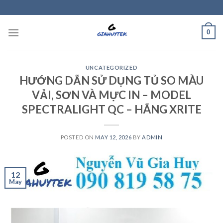
Skip
to
content
0
UNCATEGORIZED
HƯỚNG DẪN SỬ DỤNG TỦ SO MÀU
VẢI, SƠN VÀ MỰC IN – MODEL
SPECTRALIGHT QC – HÃNG XRITE
POSTED ON
MAY 12, 2026
BY
ADMIN
12
May