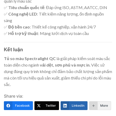
quản lý màu sắc
✅
Tiêu chuẩn quốc tế
: Đáp ứng ISO, ASTM, AATCC, DIN
✅
Công nghệ LED
: Tiết kiệm năng lượng, ổn định nguồn
sáng
✅
Độ bền cao
: Thiết kế công nghiệp, vận hành 24/7
✅
Hỗ trợ kỹ thuật
: Mạng lưới dịch vụ toàn cầu
Kết luận
Tủ so màu Spectralight QC
là giải pháp kiểm soát màu sắc
toàn diện cho ngành
vải dệt, sơn phủ và mực in
. Việc sử
dụng đúng quy trình không chỉ đảm bảo chất lượng sản phẩm
mà còn tối ưu hiệu quả sản xuất, giảm thiểu chi phí do lỗi màu
sắc.
Share via:
Facebook
Twitter
LinkedIn
More