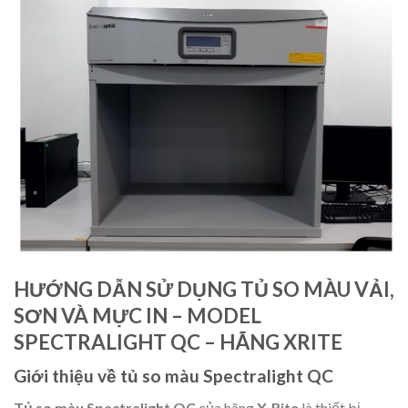
HƯỚNG DẪN SỬ DỤNG TỦ SO MÀU VẢI,
SƠN VÀ MỰC IN – MODEL
SPECTRALIGHT QC – HÃNG XRITE
Giới thiệu về tủ so màu Spectralight QC
Tủ so màu Spectralight QC
của hãng
X-Rite
là thiết bị