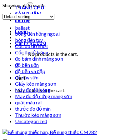
for:
Showing all 6 results
TRANG CHỦ
SẢN PHẨM
liên hệ
ballast
Login
bóng đèn hồng ngoại
bóng đèn tuv
Cart /
$
0.00
0
Cốc đo độ nhớt
Cốc đo tỷ trọng
No products in the cart.
đo bám dính màng sơn
0
độ bền uốn
độ bền va đập
độ dày sơn
Cart
Giấy kéo màng sơn
Máy đo độ bóng
No products in the cart.
Máy đo độ cứng màng sơn
quạt màu ral
thước đo độ mịn
Thước kéo màng sơn
Uncategorized