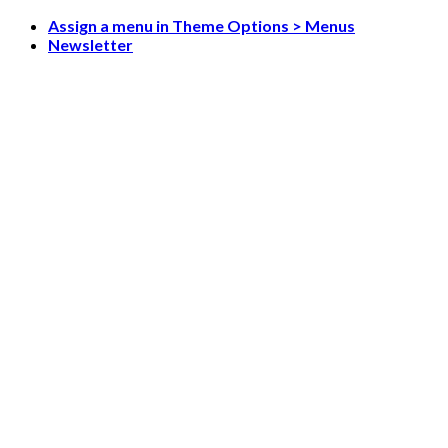
Skip
Assign a menu in Theme Options > Menus
to
Newsletter
content