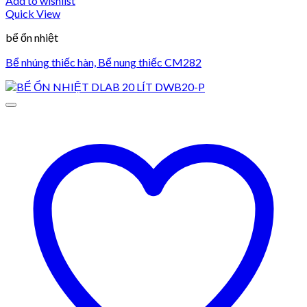
Add to wishlist
Quick View
bể ổn nhiệt
Bể nhúng thiếc hàn, Bể nung thiếc CM282