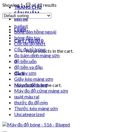
for:
Showing 1–12 of 42 results
TRANG CHỦ
SẢN PHẨM
liên hệ
ballast
Login
bóng đèn hồng ngoại
bóng đèn tuv
Cart /
$
0.00
0
Cốc đo độ nhớt
Cốc đo tỷ trọng
No products in the cart.
đo bám dính màng sơn
0
độ bền uốn
độ bền va đập
độ dày sơn
Cart
Giấy kéo màng sơn
Máy đo độ bóng
No products in the cart.
Máy đo độ cứng màng sơn
quạt màu ral
thước đo độ mịn
Thước kéo màng sơn
Uncategorized