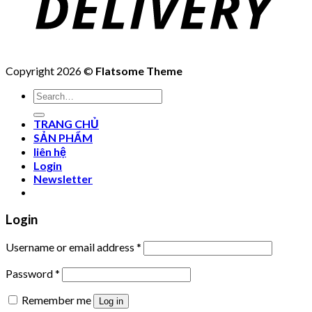
Copyright 2026 ©
Flatsome Theme
Search
for:
TRANG CHỦ
SẢN PHẨM
liên hệ
Login
Newsletter
Login
Username or email address
*
Password
*
Remember me
Log in