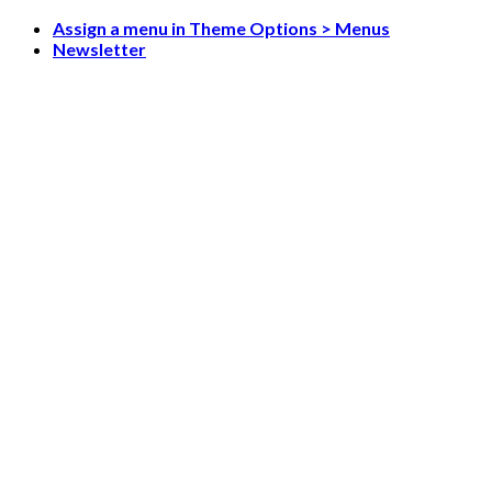
Skip
Assign a menu in Theme Options > Menus
to
Newsletter
content