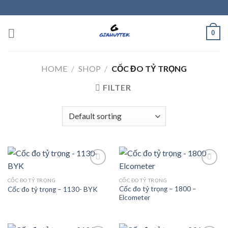
Skip
to
content
0
HOME
/
SHOP
/
CỐC ĐO TỶ TRỌNG
FILTER
CỐC ĐO TỶ TRỌNG
CỐC ĐO TỶ TRỌNG
Cốc đo tỷ trọng – 1800 –
Cốc đo tỷ trọng – 1130- BYK
Add to
Add to
Elcometer
wishlist
wishlist