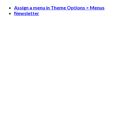
Skip
Assign a menu in Theme Options > Menus
to
Newsletter
content