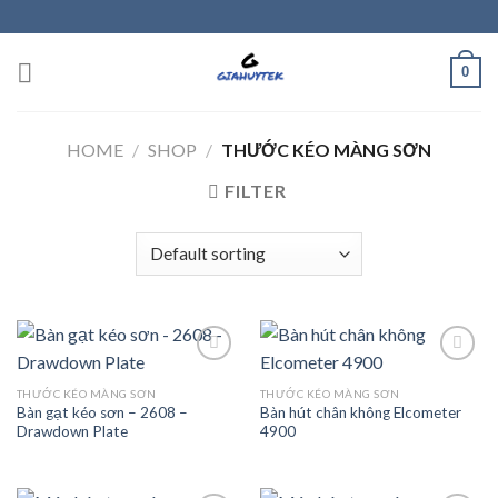
Skip
to
content
0
HOME
/
SHOP
/
THƯỚC KÉO MÀNG SƠN
FILTER
THƯỚC KÉO MÀNG SƠN
THƯỚC KÉO MÀNG SƠN
Bàn gạt kéo sơn – 2608 –
Bàn hút chân không Elcometer
Add to
Add to
Drawdown Plate
4900
wishlist
wishlist