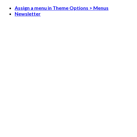
Skip
Assign a menu in Theme Options > Menus
to
Newsletter
content