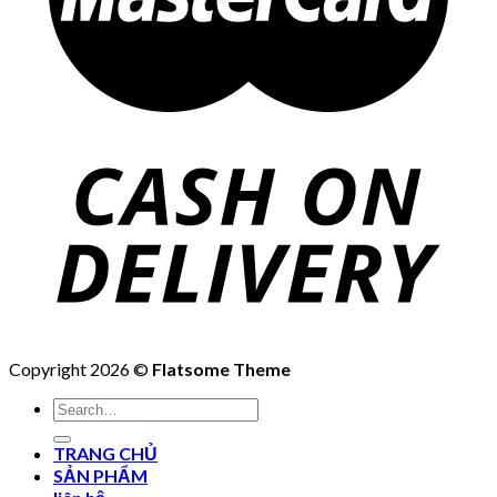
Copyright 2026 ©
Flatsome Theme
Search
for:
TRANG CHỦ
SẢN PHẨM