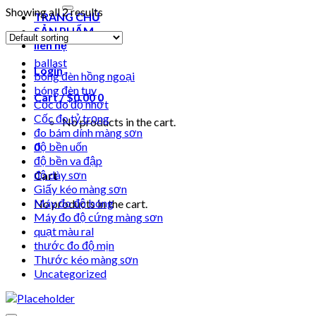
for:
Showing all 2 results
TRANG CHỦ
SẢN PHẨM
liên hệ
ballast
Login
bóng đèn hồng ngoại
bóng đèn tuv
Cart /
$
0.00
0
Cốc đo độ nhớt
Cốc đo tỷ trọng
No products in the cart.
đo bám dính màng sơn
0
độ bền uốn
độ bền va đập
độ dày sơn
Cart
Giấy kéo màng sơn
Máy đo độ bóng
No products in the cart.
Máy đo độ cứng màng sơn
quạt màu ral
thước đo độ mịn
Thước kéo màng sơn
Uncategorized