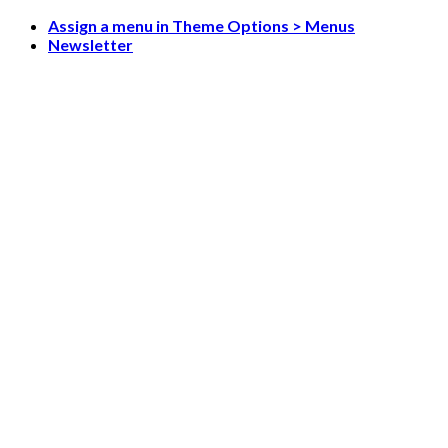
Skip
Assign a menu in Theme Options > Menus
to
Newsletter
content