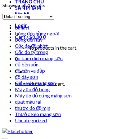
TRANG CHỦ
Showing all 4 results
SẢN PHẨM
liên hệ
Login
ballast
bóng đèn hồng ngoại
Cart /
$
0.00
0
bóng đèn tuv
Cốc đo độ nhớt
No products in the cart.
Cốc đo tỷ trọng
đo bám dính màng sơn
0
độ bền uốn
độ bền va đập
Cart
độ dày sơn
Giấy kéo màng sơn
No products in the cart.
Máy đo độ bóng
Máy đo độ cứng màng sơn
quạt màu ral
thước đo độ mịn
Thước kéo màng sơn
Uncategorized