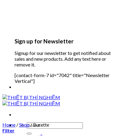
Sign up for Newsletter
Signup for our newsletter to get notified about
sales and new products. Add any text here or
remove it.
[contact-form-7 id="7042" title="Newsletter
Vertical"]
Home
/
Shop
Search
/
Burette
Filter
for: