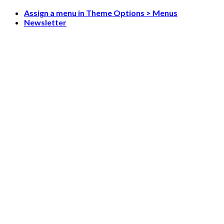
Skip
Assign a menu in Theme Options > Menus
to
Newsletter
content