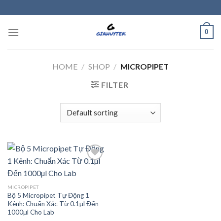
Skip
to
content
0
HOME
/
SHOP
/
MICROPIPET
FILTER
Add to
MICROPIPET
wishlist
Bộ 5 Micropipet Tự Động 1
Kênh: Chuẩn Xác Từ 0.1µl Đến
1000µl Cho Lab