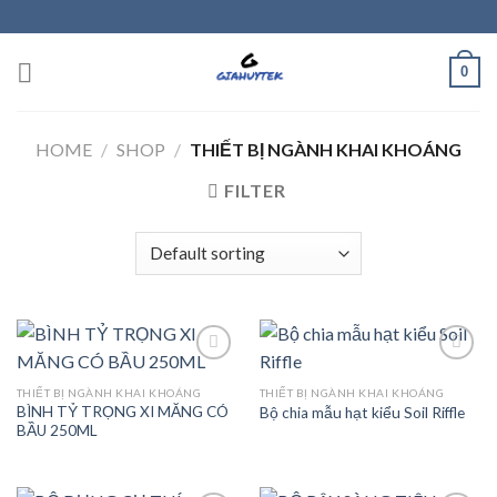
Skip
to
content
0
HOME
/
SHOP
/
THIẾT BỊ NGÀNH KHAI KHOÁNG
FILTER
THIẾT BỊ NGÀNH KHAI KHOÁNG
THIẾT BỊ NGÀNH KHAI KHOÁNG
BÌNH TỶ TRỌNG XI MĂNG CÓ
Bộ chia mẫu hạt kiểu Soil Riffle
Add to
Add to
BẦU 250ML
wishlist
wishlist