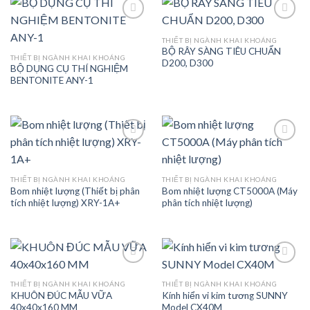
THIẾT BỊ NGÀNH KHAI KHOÁNG
BỘ RÂY SÀNG TIÊU CHUẨN
Add to
Add to
THIẾT BỊ NGÀNH KHAI KHOÁNG
D200, D300
wishlist
wishlist
BỘ DỤNG CỤ THÍ NGHIỆM
BENTONITE ANY-1
Add to
Add to
THIẾT BỊ NGÀNH KHAI KHOÁNG
THIẾT BỊ NGÀNH KHAI KHOÁNG
wishlist
wishlist
Bom nhiệt lượng (Thiết bị phân
Bom nhiệt lượng CT5000A (Máy
tích nhiệt lượng) XRY-1A+
phân tích nhiệt lượng)
THIẾT BỊ NGÀNH KHAI KHOÁNG
THIẾT BỊ NGÀNH KHAI KHOÁNG
KHUÔN ĐÚC MẪU VỮA
Kính hiển vi kim tương SUNNY
Add to
Add to
40x40x160 MM
Model CX40M
wishlist
wishlist