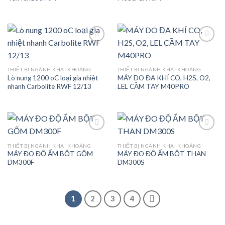
Add to
Add to
THIẾT BỊ NGÀNH KHAI KHOÁNG
THIẾT BỊ NGÀNH KHAI KHOÁNG
wishlist
wishlist
Lò nung 1200 oC loại gia nhiệt
MÁY DO ĐA KHÍ CO, H2S, O2,
nhanh Carbolite RWF 12/13
LEL CẦM TAY M40PRO
THIẾT BỊ NGÀNH KHAI KHOÁNG
THIẾT BỊ NGÀNH KHAI KHOÁNG
MÁY ĐO ĐỘ ẨM BỘT GỐM
MÁY ĐO ĐỘ ẨM BỘT THAN
Add to
Add to
DM300F
DM300S
wishlist
wishlist
1
2
3
4