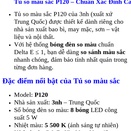
Tủ so màu sắc P120 – Chuẩn Xác Đỉnh Ca
Tủ so màu sắc P120 của 3nh (xuất xứ
Trung Quốc) được thiết kế dành riêng cho
nhà sản xuất bao bì, may mặc, sơn – vật
liệu và nội thất.
Với hệ thống
bóng đèn so màu
chuẩn
Delta E ≤ 1, bạn dễ dàng
so sánh màu sắc
nhanh chóng, đảm bảo tính nhất quán trong
từng đơn hàng.
Đặc điểm nổi bật của Tủ so màu sắc
Model:
P120
Nhà sản xuất:
3nh
– Trung Quốc
Số bóng đèn so màu:
8 bóng
LED công
suất 5 W
Nhiệt màu:
5 500 K
(ánh sáng tự nhiên)