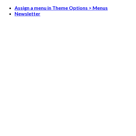
Skip
Assign a menu in Theme Options > Menus
to
Newsletter
content