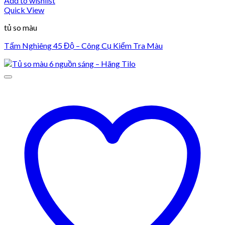
Add to wishlist
Quick View
tủ so màu
Tấm Nghiêng 45 Độ – Công Cụ Kiểm Tra Màu