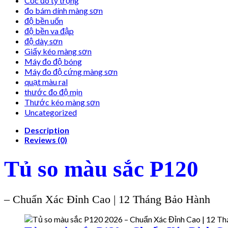
Cốc đo tỷ trọng
đo bám dính màng sơn
độ bền uốn
độ bền va đập
độ dày sơn
Giấy kéo màng sơn
Máy đo độ bóng
Máy đo độ cứng màng sơn
quạt màu ral
thước đo độ mịn
Thước kéo màng sơn
Uncategorized
Description
Reviews (0)
Tủ so màu sắc P120
– Chuẩn Xác Đỉnh Cao | 12 Tháng Bảo Hành