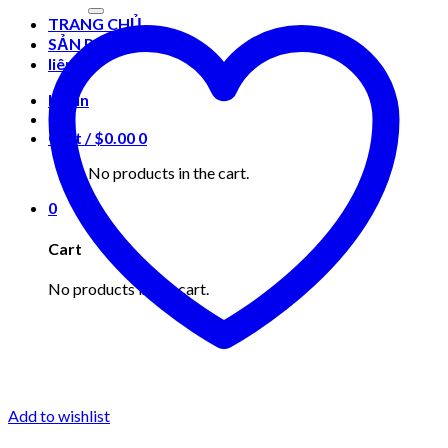
for:
TRANG CHỦ
SẢN PHẨM
liên hệ
Login
Cart /
$
0.00
0
No products in the cart.
0
Cart
No products in the cart.
Add to wishlist