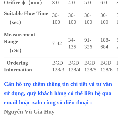
Orifice ф（mm）
3.0
4.0
5.0
6.0
Suitable Flow Time
30-
30-
30-
30-
100
100
100
100
（sec）
Measurement
34-
91-
188-
Range
7-42
135
326
684
（cSt）
Ordering
BGD
BGD
BGD
BGD
Information
128/3
128/4
128/5
128/6
Cần hỗ trợ thêm thông tin chi tiết và tư vấn
sử dụng, quý khách hàng có thể liên hệ qua
email hoặc zalo cùng số điện thoại :
Nguyễn Vũ Gia Huy