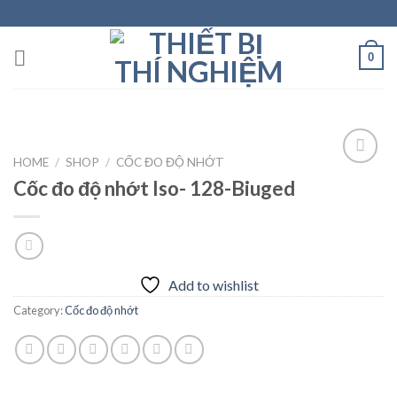
Skip
to
content
0
HOME
/
SHOP
/
CỐC ĐO ĐỘ NHỚT
Cốc đo độ nhớt Iso- 128-Biuged
Add to
wishlist
Add to wishlist
Category:
Cốc đo độ nhớt