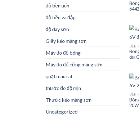
Bóng
độ bền uốn
644
độ bền va đập
độ dày sơn
Giấy kéo màng sơn
ĐÈN K
Bóng
Máy đo độ bóng
đui 
Máy đo độ cứng màng sơn
quạt màu ral
thước đo độ mịn
ĐÈN K
Thước kéo màng sơn
Bóng
20W
Uncategorized