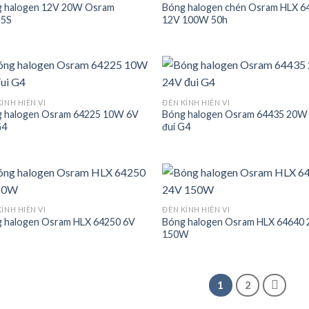
 halogen 12V 20W Osram
Bóng halogen chén Osram HLX 6
Add to
Add
25S
12V 100W 50h
wishlist
wish
ÍNH HIÊN VI
ĐÈN KÍNH HIÊN VI
 halogen Osram 64225 10W 6V
Bóng halogen Osram 64435 20W
Add to
Add
G4
đui G4
wishlist
wish
ÍNH HIÊN VI
ĐÈN KÍNH HIÊN VI
 halogen Osram HLX 64250 6V
Bóng halogen Osram HLX 64640
Add to
Add
150W
wishlist
wish
1
2