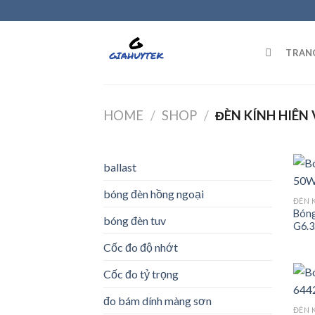
Skip
to
content
TRAN
HOME
/
SHOP
/
ĐÈN KÍNH HIÊN 
ballast
bóng đèn hồng ngoại
ĐÈN K
Bóng
bóng đèn tuv
G6.3
Cốc đo độ nhớt
Cốc đo tỷ trọng
đo bám dính màng sơn
ĐÈN K