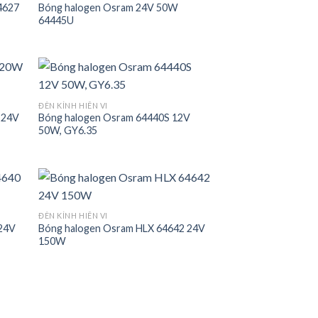
4627
Bóng halogen Osram 24V 50W
 to
Add to
64445U
list
wishlist
ĐÈN KÍNH HIÊN VI
 24V
Bóng halogen Osram 64440S 12V
 to
Add to
50W, GY6.35
list
wishlist
ĐÈN KÍNH HIÊN VI
 24V
Bóng halogen Osram HLX 64642 24V
 to
Add to
150W
list
wishlist