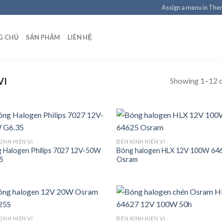
Assign a menu in Th
G CHỦ
SẢN PHẨM
LIÊN HỆ
Showing 1–12 o
VI
ÍNH HIÊN VI
ĐÈN KÍNH HIÊN VI
 Halogen Philips 7027 12V-50W
Bóng halogen HLX 12V 100W 64
Add to
Add
5
Osram
wishlist
wish
ÍNH HIÊN VI
ĐÈN KÍNH HIÊN VI