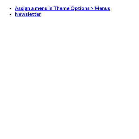
Skip
Assign a menu in Theme Options > Menus
to
Newsletter
content