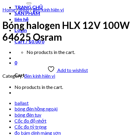
for:
TRANG CHỦ
Home
/
Shop
/
đèn kính hiên vi
SẢN PHẨM
liên hệ
Bóng halogen HLX 12V 100W
Login
64625 Osram
Cart /
$
0.00
0
No products in the cart.
0
Add to wishlist
Cart
Category:
đèn kính hiên vi
No products in the cart.
ballast
bóng đèn hồng ngoại
bóng đèn tuv
Cốc đo độ nhớt
Cốc đo tỷ trọng
đo bám dính màng sơn