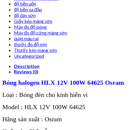
độ bền uốn
độ bền va đập
độ dày sơn
Giấy kéo màng sơn
Máy đo độ bóng
Máy đo độ cứng màng sơn
quạt màu ral
thước đo độ mịn
Thước kéo màng sơn
Uncategorized
Description
Reviews (0)
Bóng halogen HLX 12V 100W 64625 Osram
Loại : Bóng đèn cho kính hiển vi
Model : HLX 12V 100W 64625
Hãng sản xuất : Osram