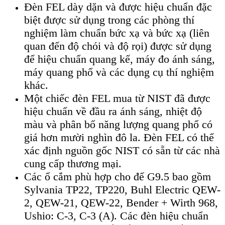
Đèn FEL dày dặn và được hiệu chuẩn đặc
biệt được sử dụng trong các phòng thí
nghiệm làm chuẩn bức xạ và bức xạ (liên
quan đến độ chói và độ rọi) được sử dụng
để hiệu chuẩn quang kế, máy đo ánh sáng,
máy quang phổ và các dụng cụ thí nghiệm
khác.
Một chiếc đèn FEL mua từ NIST đã được
hiệu chuẩn về đầu ra ánh sáng, nhiệt độ
màu và phân bố năng lượng quang phổ có
giá hơn mười nghìn đô la. Đèn FEL có thể
xác định nguồn gốc NIST có sẵn từ các nhà
cung cấp thương mại.
Các ổ cắm phù hợp cho đế G9.5 bao gồm
Sylvania TP22, TP220, Buhl Electric QEW-
2, QEW-21, QEW-22, Bender + Wirth 968,
Ushio: C-3, C-3 (A). Các đèn hiệu chuẩn