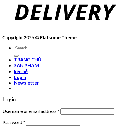
Copyright 2026 ©
Flatsome Theme
Search
for:
TRANG CHỦ
SẢN PHẨM
liên hệ
Login
Newsletter
Login
Username or email address
*
Password
*