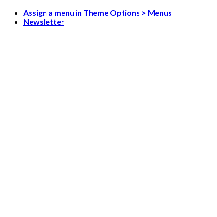
Skip
Assign a menu in Theme Options > Menus
to
Newsletter
content