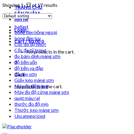
for:
Showing 1–12 of 17 results
TRANG CHỦ
SẢN PHẨM
liên hệ
ballast
Login
bóng đèn hồng ngoại
bóng đèn tuv
Cart /
$
0.00
0
Cốc đo độ nhớt
Cốc đo tỷ trọng
No products in the cart.
đo bám dính màng sơn
0
độ bền uốn
độ bền va đập
độ dày sơn
Cart
Giấy kéo màng sơn
Máy đo độ bóng
No products in the cart.
Máy đo độ cứng màng sơn
quạt màu ral
thước đo độ mịn
Thước kéo màng sơn
Uncategorized