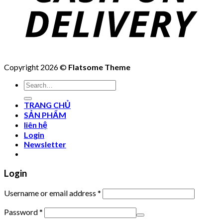
Copyright 2026 ©
Flatsome Theme
Search
for:
TRANG CHỦ
SẢN PHẨM
liên hệ
Login
Newsletter
Login
Username or email address
*
Password
*