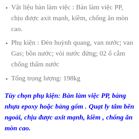
Vật liệu bàn làm việc : Bàn làm việc PP,
chịu đ
ược axit mạnh, kiềm, chống ăn m
òn
cao.
Phụ kiện : Đè
n huỳnh quang, van nước;
van
Gas;
bồn nước; v
ò
i nước đứng; 02 ổ cắm
chống thấm nướ
c
Tổng trọng lượng: 198k
g
Tùy chọn phụ kiện: Bàn làm việc PP, bảng
nhựa epoxy hoặc bảng gốm . Quạt ly tâm bên
ngoà
i, chịu được axit mạnh, kiềm
, chống ăn
mòn cao.