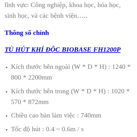
lĩnh vực: Công nghiệp, khoa học, hóa học,
sinh học, và các bệnh viện…..
Thông số chính
TỦ HÚT KHÍ ĐỘC BIOBASE FH1200P
Kí
ch thước b
ên ngoài (W * D * H) : 1240 *
800 * 2200mm
Kí
ch thước b
ên trong (W * D * H) : 1020 *
570 * 872mm
Chiều cao bàn làm việc : 740mm
Tốc độ hút : 0.4 ~ 0.6m / s