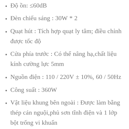
Độ ồn: ≤60dB
Đè
n chiếu sáng : 30W * 2
Quạt hút : Tích hợp quạt ly tâm;
điều chỉnh
được tốc đ
ộ
Cửa phí
a trước : C
ó thể nâng hạ,chất liệu
kí
nh cường lực 5m
m
Nguồn điện : 110 / 220V ± 10%, 60 / 50Hz
Công suất : 360W
Vật liệu khung bên ngoà
i : Được l
àm bằng
thép cá
n nguội,phủ sơn tĩnh điện v
à 1 lớp
bột trống vi khuẩn