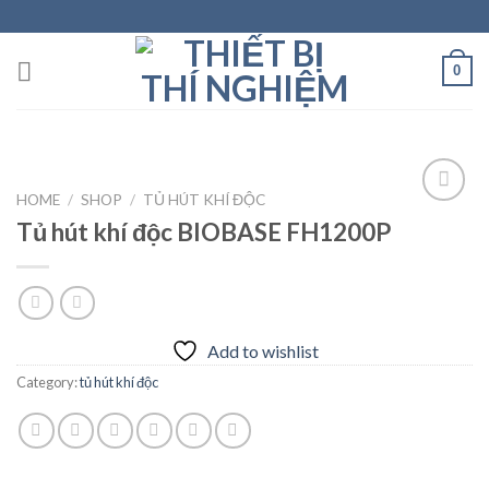
Skip
to
content
0
HOME
/
SHOP
/
TỦ HÚT KHÍ ĐỘC
Tủ hút khí độc BIOBASE FH1200P
Add to
wishlist
Add to wishlist
Category:
tủ hút khí độc