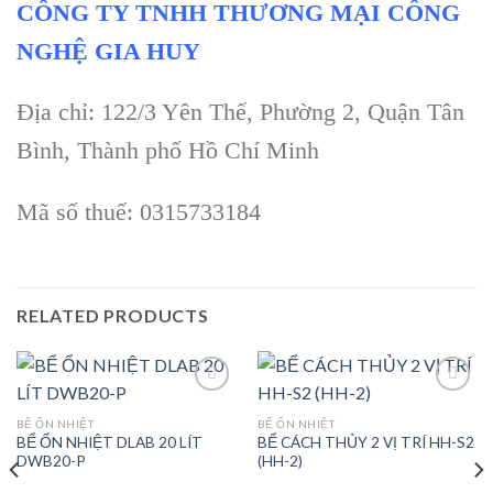
CÔNG TY TNHH THƯƠNG MẠI CÔNG
NGHỆ GIA HUY
Địa chỉ: 122/3 Yên Thế, Phường 2, Quận Tân
Bình, Thành phố Hồ Chí Minh
Mã số thuế: 0315733184
RELATED PRODUCTS
BỂ ỔN NHIỆT
BỂ ỔN NHIỆT
BỂ ỔN NHIỆT DLAB 20 LÍT
BỂ CÁCH THỦY 2 VỊ TRÍ HH-S2
Add to
Add to
DWB20-P
(HH-2)
wishlist
wishlist