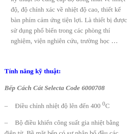
độ, độ ch
ính xác v
ề nhiệt độ cao, thiết kế
b
àn phím c
ảm ứng tiện lợi. L
à thi
ết bị được
sử dụng phổ biến trong c
ác phòng thí
nghi
ệm, viện nghi
ên c
ứu, trường học …
Tính năng kỹ thuật:
Bếp Cách Cát Selecta Code 6000708
0
– Điều chỉnh nhiệt độ lên đến 400
C
– Bộ điều khiển công suất gia nhiệt bằng
điện tử. Bề mặt bếp có sự phân bố đều các