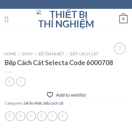
Skip
to
content
0
HOME
/
SHOP
/
BỂ ỔN NHIỆT
/
BẾP CÁCH CÁT
Bếp Cách Cát Selecta Code 6000708
Add to
wishlist
Add to wishlist
Categories:
bể ổn nhiệt
,
bếp cách cát