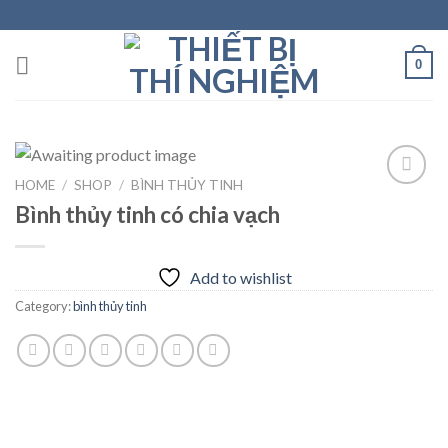
Skip
to
content
0
HOME
/
SHOP
/
BÌNH THỦY TINH
Bình thủy tinh có chia vạch
Add to
wishlist
Add to wishlist
Category:
bình thủy tinh